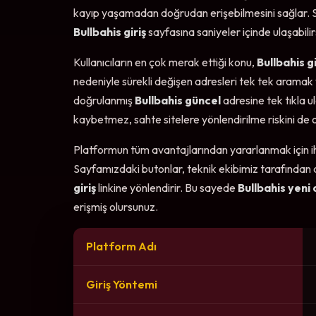
kayıp yaşamadan doğrudan erişebilmesini sağlar. 
Bullbahis giriş
sayfasına saniyeler içinde ulaşabilir
Kullanıcıların en çok merak ettiği konu,
Bullbahis gi
nedeniyle sürekli değişen adresleri tek tek aramak
doğrulanmış
Bullbahis güncel
adresine tek tıkla u
kaybetmez, sahte sitelere yönlendirilme riskini de o
Platformun tüm avantajlarından yararlanmak için ih
Sayfamızdaki butonlar, teknik ekibimiz tarafından 
giriş
linkine yönlendirir. Bu sayede
Bullbahis yeni 
erişmiş olursunuz.
Platform Adı
Giriş Yöntemi