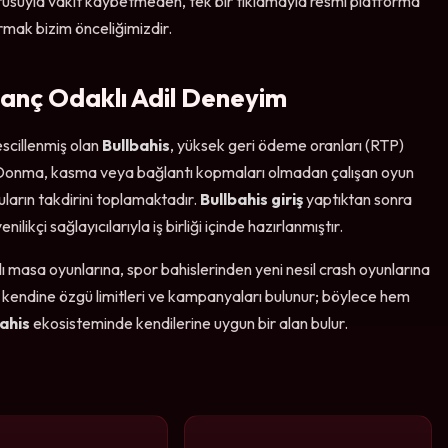
sorusuyla vakit kaybetmeden, tek bir tıklamayla resmi platforma
ırmak bizim önceliğimizdir.
zanç Odaklı Adil Deneyim
tescillenmiş olan
Bullbahis
, yüksek geri ödeme oranları (RTP)
. Donma, kasma veya bağlantı kopmaları olmadan çalışan oyun
uların takdirini toplamaktadır.
Bullbahis giriş
yaptıktan sonra
ikçi sağlayıcılarıyla iş birliği içinde hazırlanmıştır.
lı masa oyunlarına, spor bahislerinden yeni nesil crash oyunlarına
n kendine özgü limitleri ve kampanyaları bulunur; böylece hem
ahis
ekosisteminde kendilerine uygun bir alan bulur.