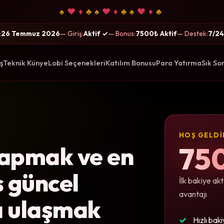
♠
♥
♦
♣
♠
♥
♦
♣
♠
♥
♦
♣
:
26 Temmuz 2026
— Giriş:
Aktif ✓
— Bonus:
7500₺ Aktif
— Destek:
7/24
ş
Teknik Künye
Lobi Seçenekleri
Katılım Bonusu
Para Yatırma
Sık So
HOŞ GELDI
75
apmak ve en
s güncel
İlk bakiye ak
avantajı
a ulaşmak
Hızlı bak