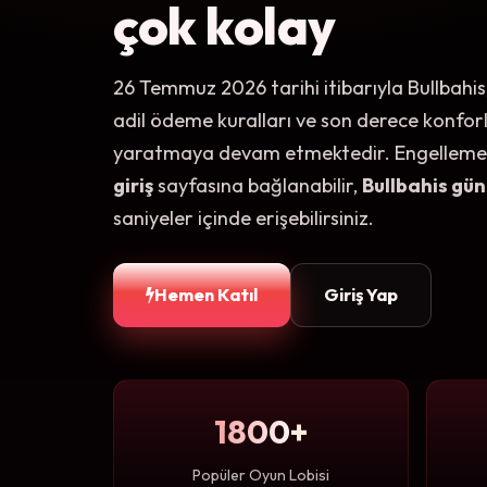
çok kolay
26 Temmuz 2026 tarihi itibarıyla Bullbahis,
adil ödeme kuralları ve son derece konforlu
yaratmaya devam etmektedir. Engelleme
giriş
sayfasına bağlanabilir,
Bullbahis gün
saniyeler içinde erişebilirsiniz.
Hemen Katıl
Giriş Yap
1800+
Popüler Oyun Lobisi