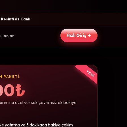
 Kesintisiz Canlı
Hızlı Giriş →
rulanlar
YENİ
N PAKETI
00₺
tarımına özel yüksek çevrimsiz ek bakiye
iye yatırma ve 3 dakikada bakiye çekim