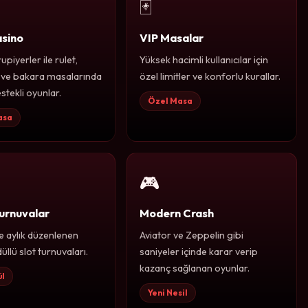
🃏
asino
VIP Masalar
piyerler ile rulet,
Yüksek hacimli kullanıcılar için
 ve bakara masalarında
özel limitler ve konforlu kurallar.
stekli oyunlar.
Özel Masa
asa
🎮
urnuvalar
Modern Crash
ve aylık düzenlenen
Aviator ve Zeppelin gibi
llü slot turnuvaları.
saniyeler içinde karar verip
kazanç sağlanan oyunlar.
l
Yeni Nesil