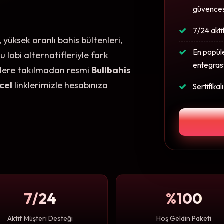
güvences
7/24 akti
 yüksek oranlı bahis bültenleri,
En popüler
 lobi alternatifleriyle fark
entegra
lere takılmadan resmi
Bullbahis
cel
linklerimizle hesabınıza
Sertifikal
7/24
%100
Aktif Müşteri Desteği
Hoş Geldin Paketi