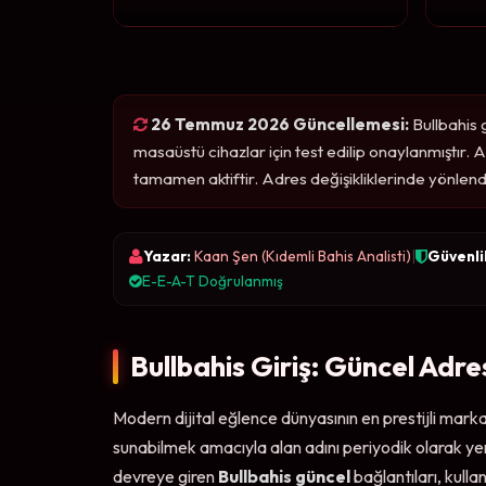
26 Temmuz 2026 Güncellemesi:
Bullbahis 
masaüstü cihazlar için test edilip onaylanmıştır.
tamamen aktiftir. Adres değişikliklerinde yönlend
Yazar:
Kaan Şen (Kıdemli Bahis Analisti)
|
Güvenli
E-E-A-T Doğrulanmış
Bullbahis Giriş: Güncel Adre
Modern dijital eğlence dünyasının en prestijli marka
sunabilmek amacıyla alan adını periyodik olarak yen
devreye giren
Bullbahis güncel
bağlantıları, kulla