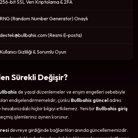
256-bit SSL Veri Kriptolama & 2FA
RNG (Random Number Generator) Onaylı
destek@bullbahis.com (Resmi E-posta)
Kullanıcı Gizliliği & Sorumlu Oyun
en Sürekli Değişir?
ullbahis
de yasal düzenlemeler ve erişim engelleri sebebiyle
nıcıları endişelendirmemelidir; çünkü
Bullbahis güncel
adres
hesabınızdaki hiçbir bilgiyi etkilemez. Yeni bir
Bullbahis giriş
geçmiş işlemleriniz aynen korunur.
resi
devreye girdiğinde bağlantıları anında güncellememizdir.