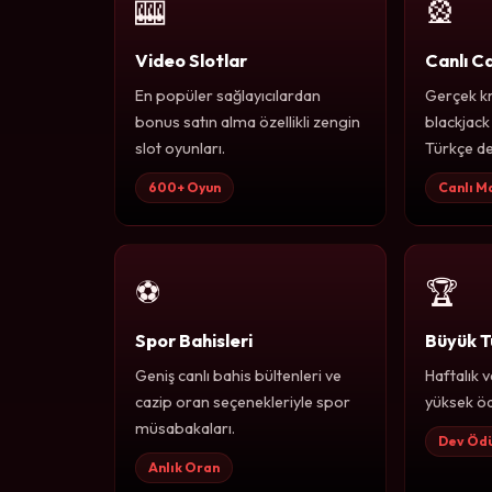
🎰
🎡
Video Slotlar
Canlı C
En popüler sağlayıcılardan
Gerçek kru
bonus satın alma özellikli zengin
blackjack
slot oyunları.
Türkçe de
600+ Oyun
Canlı M
⚽
🏆
Spor Bahisleri
Büyük T
Geniş canlı bahis bültenleri ve
Haftalık 
cazip oran seçenekleriyle spor
yüksek ödü
müsabakaları.
Dev Ödü
Anlık Oran