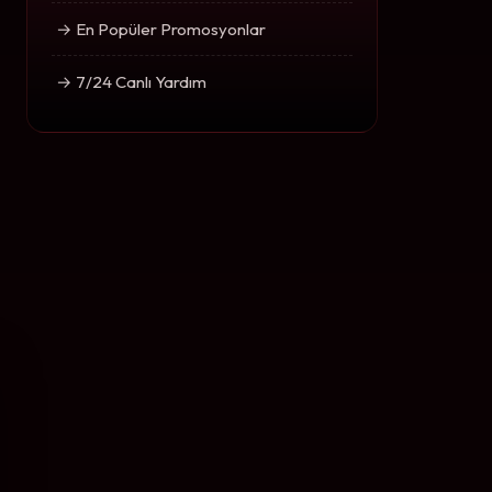
→ En Popüler Promosyonlar
→ 7/24 Canlı Yardım