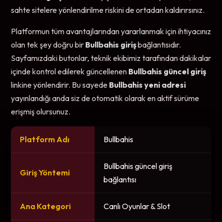
sahte sitelere yönlendirilme riskini de ortadan kaldırırsınız.
Platformun tüm avantajlarından yararlanmak için ihtiyacınız
olan tek şey doğru bir
Bullbahis giriş
bağlantısıdır.
Sayfamızdaki butonlar, teknik ekibimiz tarafından dakikalar
içinde kontrol edilerek güncellenen
Bullbahis güncel giriş
linkine yönlendirir. Bu sayede
Bullbahis yeni adresi
yayınlandığı anda siz de otomatik olarak en aktif sürüme
erişmiş olursunuz.
Platform Adı
Bullbahis
Bullbahis güncel giriş
Giriş Yöntemi
bağlantısı
Ana Kategori
Canlı Oyunlar & Slot