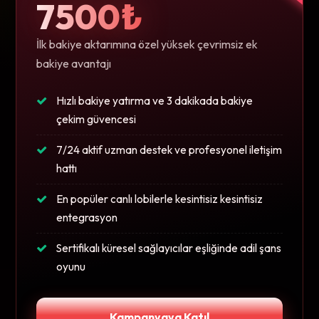
7500₺
İlk bakiye aktarımına özel yüksek çevrimsiz ek
bakiye avantajı
Hızlı bakiye yatırma ve 3 dakikada bakiye
çekim güvencesi
7/24 aktif uzman destek ve profesyonel iletişim
hattı
En popüler canlı lobilerle kesintisiz kesintisiz
entegrasyon
Sertifikalı küresel sağlayıcılar eşliğinde adil şans
oyunu
Kampanyaya Katıl