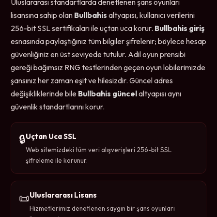
Uluslararası standartlarda denetlenen şans oyunları
lisansına sahip olan
Bullbahis
altyapısı, kullanıcı verilerini
256-bit SSL sertifikaları ile uçtan uca korur.
Bullbahis giriş
esnasında paylaştığınız tüm bilgiler şifrelenir; böylece hesap
güvenliğiniz en üst seviyede tutulur. Adil oyun prensibi
gereği bağımsız RNG testlerinden geçen oyun lobilerimizde
şansınız her zaman eşit ve hilesizdir. Güncel adres
değişikliklerinde bile
Bullbahis güncel
altyapısı aynı
güvenlik standartlarını korur.
Uçtan Uca SSL
🔒
Web sitemizdeki tüm veri alışverişleri 256-bit SSL
şifreleme ile korunur.
Uluslararası Lisans
📜
Hizmetlerimiz denetlenen saygın bir şans oyunları