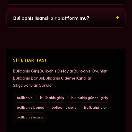
Bullbahis lisanslı bir platform mu?
SITE HARITASI
Bullbahis Giriş
Bullbahis Detaylar
Bullbahis Oyunlar
Bullbahis Bonus
Bullbahis Ödeme Kanalları
Sıkça Sorulan Sorular
bullbahis
bullbahis giriş
bullbahis güncel giriş
bullbahis bonus
bullbahis slots
bullbahis vip
bullbahis lisans