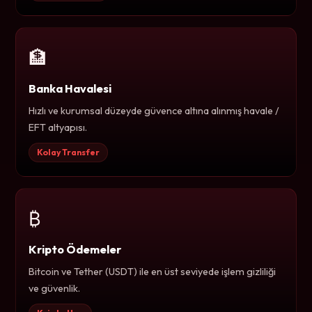
🏦
Banka Havalesi
Hızlı ve kurumsal düzeyde güvence altına alınmış havale /
EFT altyapısı.
Kolay Transfer
₿
Kripto Ödemeler
Bitcoin ve Tether (USDT) ile en üst seviyede işlem gizliliği
ve güvenlik.