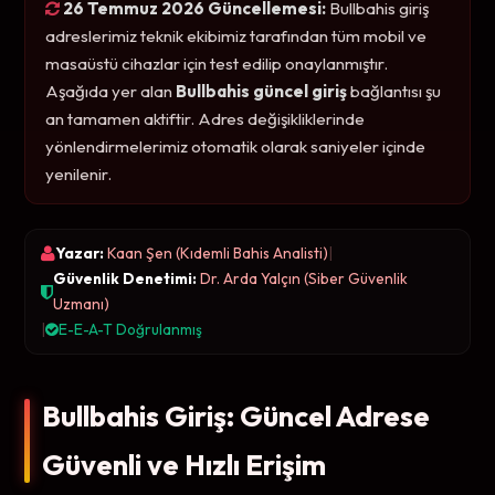
26 Temmuz 2026 Güncellemesi:
Bullbahis giriş
adreslerimiz teknik ekibimiz tarafından tüm mobil ve
masaüstü cihazlar için test edilip onaylanmıştır.
Aşağıda yer alan
Bullbahis güncel giriş
bağlantısı şu
an tamamen aktiftir. Adres değişikliklerinde
yönlendirmelerimiz otomatik olarak saniyeler içinde
yenilenir.
Yazar:
Kaan Şen (Kıdemli Bahis Analisti)
|
Güvenlik Denetimi:
Dr. Arda Yalçın (Siber Güvenlik
Uzmanı)
|
E-E-A-T Doğrulanmış
Bullbahis Giriş: Güncel Adrese
Güvenli ve Hızlı Erişim