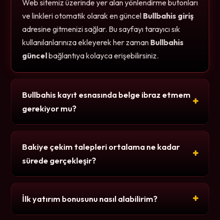
Web sitemiz üzerinde yer alan yönlendirme butonları
ve linkleri otomatik olarak en güncel
Bullbahis giriş
adresine gitmenizi sağlar. Bu sayfayı tarayıcı sık
kullanılanlarınıza ekleyerek her zaman
Bullbahis
güncel
bağlantıya kolayca erişebilirsiniz.
Bullbahis kayıt esnasında belge ibraz etmem
gerekiyor mu?
Bakiye çekim talepleri ortalama ne kadar
sürede gerçekleşir?
İlk yatırım bonusunu nasıl alabilirim?