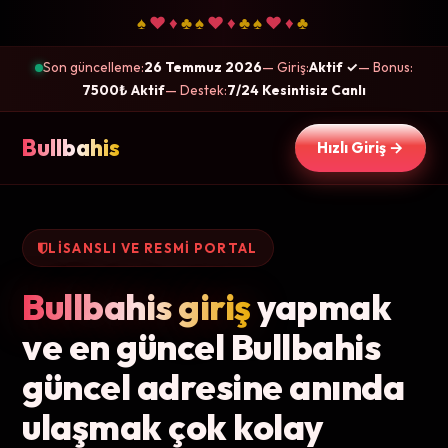
♠
♥
♦
♣
♠
♥
♦
♣
♠
♥
♦
♣
Son güncelleme:
26 Temmuz 2026
— Giriş:
Aktif ✓
— Bonus:
7500₺ Aktif
— Destek:
7/24 Kesintisiz Canlı
Bullbahis
Hızlı Giriş →
LİSANSLI VE RESMİ PORTAL
Bullbahis giriş
yapmak
ve en güncel Bullbahis
güncel adresine anında
ulaşmak çok kolay