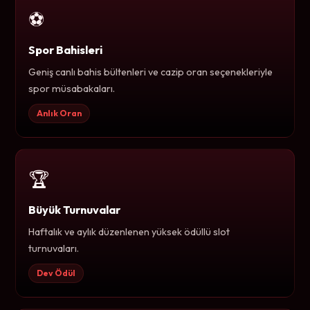
⚽
Spor Bahisleri
Geniş canlı bahis bültenleri ve cazip oran seçenekleriyle
spor müsabakaları.
Anlık Oran
🏆
Büyük Turnuvalar
Haftalık ve aylık düzenlenen yüksek ödüllü slot
turnuvaları.
Dev Ödül