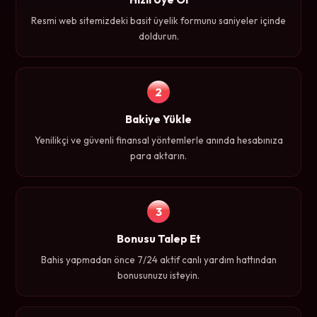
Resmi web sitemizdeki basit üyelik formunu saniyeler içinde
doldurun.
2
Bakiye Yükle
Yenilikçi ve güvenli finansal yöntemlerle anında hesabınıza
para aktarın.
3
Bonusu Talep Et
Bahis yapmadan önce 7/24 aktif canlı yardım hattından
bonusunuzu isteyin.