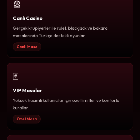
🎡
Canlı Casino
Gerçek krupiyerler ile rulet, blackjack ve bakara
masalarında Türkçe destekli oyunlar.
Canlı Masa
🃏
VIP Masalar
Yüksek hacimli kullanıcılar için özel limitler ve konforlu
kurallar.
Özel Masa