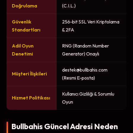
Doğrulama
(C.I.L.)
Güvenlik
256-bit SSL Veri Kriptolama
Standartları
& 2FA
Adil Oyun
RNG (Random Number
Denetimi
Generator) Onaylı
destek@bullbahis.com
Müşteri İlişkileri
(Resmi E-posta)
Kullanıcı Gizliliği & Sorumlu
Hizmet Politikası
Oyun
Bullbahis Güncel Adresi Neden