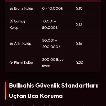
🥉 Bronz Kulüp
0 – 10.000₺
%10
🥈 Gümüş
10.001 –
%13
Kulüp
50.000₺
50.001 –
🥇 Altın Kulüp
%16
200.000₺
200.001₺ ve
💎 Platin Kulüp
%20
üzeri
Bullbahis Güvenlik Standartları:
Uçtan Uca Koruma