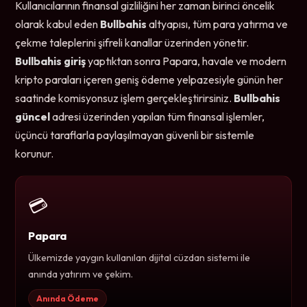
Kullanıcılarının finansal gizliliğini her zaman birinci öncelik
olarak kabul eden
Bullbahis
altyapısı, tüm para yatırma ve
çekme taleplerini şifreli kanallar üzerinden yönetir.
Bullbahis giriş
yaptıktan sonra Papara, havale ve modern
kripto paraları içeren geniş ödeme yelpazesiyle günün her
saatinde komisyonsuz işlem gerçekleştirirsiniz.
Bullbahis
güncel
adresi üzerinden yapılan tüm finansal işlemler,
üçüncü taraflarla paylaşılmayan güvenli bir sistemle
korunur.
💳
Papara
Ülkemizde yaygın kullanılan dijital cüzdan sistemi ile
anında yatırım ve çekim.
Anında Ödeme