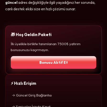
güncel
adres değişikliğiyle ilgili yaşadığınız her sorunda,
canlı destek ekibi size en hızlı çözümü sunar.
🎁 Hoş Geldin Paketi
İlk üyelikle birlikte tanımlanan 7500₺ yatırım
bonusunuzu kaçırmayın.
Bonusu Aktif Et
⚡ Hızlı Erişim
→ Güncel Giriş Bağlantısı
→ Saniyeler İçinde Kayıt