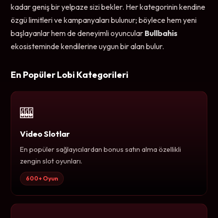
kadar geniş bir yelpaze sizi bekler. Her kategorinin kendine
özgü limitleri ve kampanyaları bulunur; böylece hem yeni
başlayanlar hem de deneyimli oyuncular
Bullbahis
ekosisteminde kendilerine uygun bir alan bulur.
En Popüler Lobi Kategorileri
🎰
Video Slotlar
En popüler sağlayıcılardan bonus satın alma özellikli
zengin slot oyunları.
600+ Oyun