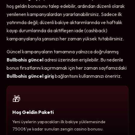
hoş geldin bonusunu talep edebilir, ardından düzenli olarak
yenilenen kampanyalardan yararlanabilirsiniz. Sadece ilk
yatırımda değil; düzenli bakiye aktarımlarında ve haftalık
kayıp durumlarında da aktifleşen iade (cashback)
kampanyalarıyla şansınızı her zaman yüksek tutabilirsiniz.
Güncel kampanyaların tamamına yalnızca doğrulanmış
Bullbahis güncel
adresi üzerinden erişilebilir. Bu nedenle
bonus fırsatlarını kaçırmamak için her zaman sayfamızdaki
Bullbahis güncel giriş
bağlantısını kullanmanızı öneririz.
🎁
Hoş Geldin Paketi
Yeni üyelerin yapacakları ilk bakiye yüklemesinde
7500₺'ye kadar sunulan zengin casino bonusu.