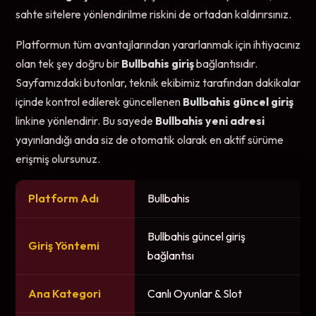
sahte sitelere yönlendirilme riskini de ortadan kaldırırsınız.
Platformun tüm avantajlarından yararlanmak için ihtiyacınız
olan tek şey doğru bir
Bullbahis giriş
bağlantısıdır.
Sayfamızdaki butonlar, teknik ekibimiz tarafından dakikalar
içinde kontrol edilerek güncellenen
Bullbahis güncel giriş
linkine yönlendirir. Bu sayede
Bullbahis yeni adresi
yayınlandığı anda siz de otomatik olarak en aktif sürüme
erişmiş olursunuz.
Platform Adı
Bullbahis
Bullbahis güncel giriş
Giriş Yöntemi
bağlantısı
Ana Kategori
Canlı Oyunlar & Slot