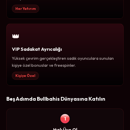
Her Yatırım
👑
VIP Sadakat Ayrıcalığı
Yüksek çevrim gerçekleştiren sadık oyunculara sunulan
kişiye özel bonuslar ve freespinler.
Kişiye Özel
Beş Adımda Bullbahis Dünyasına Katılın
1
Hızlı Üye Ol