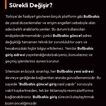
Sürekli Değişir?
Türkiye'de faaliyet gösteren birçok platform gibi
Bullbahis
de yasal düzenlemeler ve erişim engelleri sebebiyle alan
adını belirli aralıklarla yeniler. Bu durum kullanıcıları
endişelendirmemelidir; çünkü
Bullbahis güncel
adres
değişikliği tamamen teknik bir zorunluluktur oars ve
hesabınızdaki hiçbir bilgiyi etkilemez. Yeni bir
Bullbahis
giriş adresi
yayınlandığında bakiyeniz, bonuslarınız ve
geçmiş işlemleriniz aynen korunur.
Sitemizin en büyük avantajı, her
Bullbahis yeni adresi
devreye girdiğinde bağlantıları anında güncellememizdir. Bu
sayede "
Bullbahis güncel giriş
nasıl yapılır" sorusuyla
vakit kaybetmeden, tek bir tıklamayla resmi platforma
bağlanabilirsiniz.
Bullbahis giriş
sürecini kolaylaştırmak
bizim önceliğimizdir.