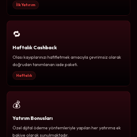
İlk Yatırım
🔁
Haftalık Cashback
Olası kayıplarınızı hafifletmek amacıyla çevrimsiz olarak
doğrudan tanımlanan iade paketi.
Haftalık
💰
Yatırım Bonusları
Özel dijital ödeme yöntemleriyle yapılan her yatırıma ek
bakiye olarak sunulmaktadır.