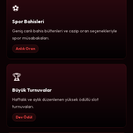
⚽
Spor Bahisleri
Geniş canlı bahis bültenleri ve cazip oran seçenekleriyle
spor müsabakaları.
Anlık Oran
🏆
Büyük Turnuvalar
Haftalık ve aylık düzenlenen yüksek ödüllü slot
turnuvaları.
Dev Ödül