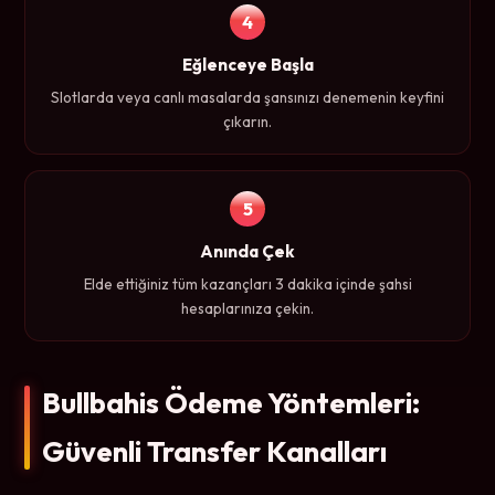
4
Eğlenceye Başla
Slotlarda veya canlı masalarda şansınızı denemenin keyfini
çıkarın.
5
Anında Çek
Elde ettiğiniz tüm kazançları 3 dakika içinde şahsi
hesaplarınıza çekin.
Bullbahis Ödeme Yöntemleri:
Güvenli Transfer Kanalları