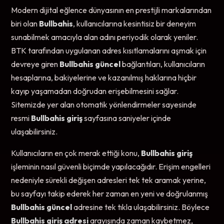
Modern dijital eğlence dünyasının en prestijli markalarından
biri olan
Bullbahis
, kullanıcılarına kesintisiz bir deneyim
sunabilmek amacıyla alan adını periyodik olarak yeniler.
BTK tarafından uygulanan adres kısıtlamalarını aşmak için
devreye giren
Bullbahis güncel
bağlantıları, kullanıcıların
hesaplarına, bakiyelerine ve kazanılmış haklarına hiçbir
kayıp yaşamadan doğrudan erişebilmesini sağlar.
Sitemizde yer alan otomatik yönlendirmeler sayesinde
resmi
Bullbahis giriş
sayfasına saniyeler içinde
ulaşabilirsiniz.
Kullanıcıların en çok merak ettiği konu,
Bullbahis giriş
işleminin nasıl güvenli biçimde yapılacağıdır. Erişim engelleri
nedeniyle sürekli değişen adresleri tek tek aramak yerine,
bu sayfayı takip ederek her zaman en yeni ve doğrulanmış
Bullbahis güncel
adresine tek tıkla ulaşabilirsiniz. Böylece
Bullbahis giriş adresi
arayışında zaman kaybetmez,