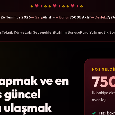
♠
♥
♦
♣
♠
♥
♦
♣
♠
♥
♦
♣
:
26 Temmuz 2026
— Giriş:
Aktif ✓
— Bonus:
7500₺ Aktif
— Destek:
7/24
ş
Teknik Künye
Lobi Seçenekleri
Katılım Bonusu
Para Yatırma
Sık So
HOŞ GELDI
75
apmak ve en
s güncel
İlk bakiye ak
avantajı
a ulaşmak
Hızlı bak