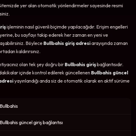
Sitemizde yer alan otomatik yönlendirmeler sayesinde resmi
siniz.
riş
işleminin nasıl güvenli biçimde yapılacağıdır. Erişim engelleri
 yerine, bu sayfayı takip ederek her zaman en yeni ve
laşabilirsiniz. Böylece
Bullbahis giriş adresi
arayışında zaman
rtadan kaldırırsınız.
tiyacınız olan tek şey doğru bir
Bullbahis giriş
bağlantısıdır.
dakikalar içinde kontrol edilerek güncellenen
Bullbahis güncel
adresi
yayınlandığı anda siz de otomatik olarak en aktif sürüme
Bullbahis
Bullbahis güncel giriş bağlantısı