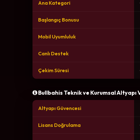
Ana Kategori
Başlangıç Bonusu
Mobil Uyumluluk
Canlı Destek
Çekim Süresi
Bullbahis Teknik ve Kurumsal Altyapı V
Altyapı Güvencesi
Lisans Doğrulama