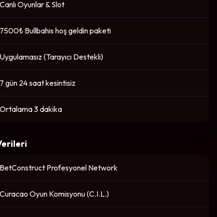
Canlı Oyunlar & Slot
7500₺ Bullbahis hoş geldin paketi
Uygulamasız (Tarayıcı Destekli)
7 gün 24 saat kesintisiz
Ortalama 3 dakika
erileri
BetConstruct Profesyonel Network
Curacao Oyun Komisyonu (C.I.L.)