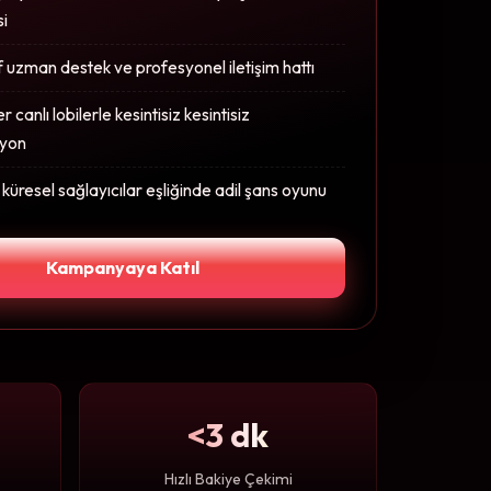
i
f uzman destek ve profesyonel iletişim hattı
 canlı lobilerle kesintisiz kesintisiz
syon
ı küresel sağlayıcılar eşliğinde adil şans oyunu
Kampanyaya Katıl
<3 dk
Hızlı Bakiye Çekimi