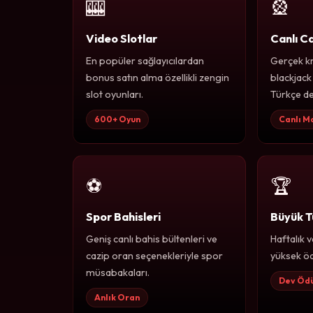
🎰
🎡
Video Slotlar
Canlı C
En popüler sağlayıcılardan
Gerçek kru
bonus satın alma özellikli zengin
blackjack
slot oyunları.
Türkçe de
600+ Oyun
Canlı M
⚽
🏆
Spor Bahisleri
Büyük T
Geniş canlı bahis bültenleri ve
Haftalık 
cazip oran seçenekleriyle spor
yüksek ödü
müsabakaları.
Dev Ödü
Anlık Oran