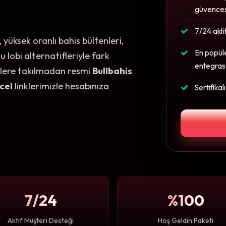
güvences
7/24 akti
 yüksek oranlı bahis bültenleri,
En popüler
 lobi alternatifleriyle fark
entegra
lere takılmadan resmi
Bullbahis
cel
linklerimizle hesabınıza
Sertifikal
7/24
%100
Aktif Müşteri Desteği
Hoş Geldin Paketi