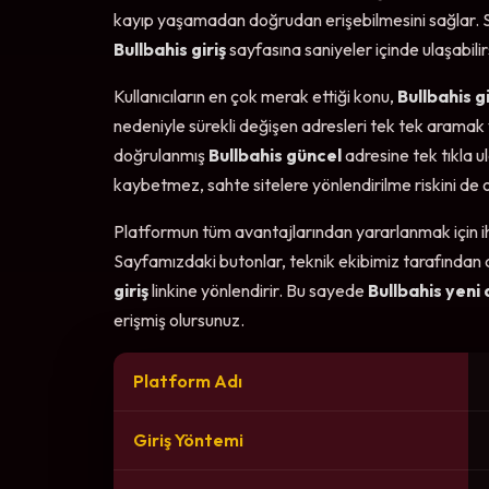
kayıp yaşamadan doğrudan erişebilmesini sağlar. 
Bullbahis giriş
sayfasına saniyeler içinde ulaşabilir
Kullanıcıların en çok merak ettiği konu,
Bullbahis gi
nedeniyle sürekli değişen adresleri tek tek aramak
doğrulanmış
Bullbahis güncel
adresine tek tıkla u
kaybetmez, sahte sitelere yönlendirilme riskini de o
Platformun tüm avantajlarından yararlanmak için ih
Sayfamızdaki butonlar, teknik ekibimiz tarafından 
giriş
linkine yönlendirir. Bu sayede
Bullbahis yeni 
erişmiş olursunuz.
Platform Adı
Giriş Yöntemi