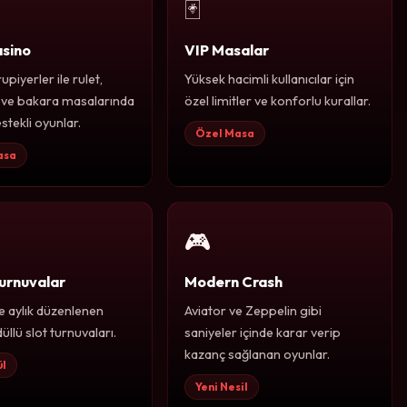
🃏
asino
VIP Masalar
piyerler ile rulet,
Yüksek hacimli kullanıcılar için
 ve bakara masalarında
özel limitler ve konforlu kurallar.
stekli oyunlar.
Özel Masa
asa
🎮
urnuvalar
Modern Crash
ve aylık düzenlenen
Aviator ve Zeppelin gibi
llü slot turnuvaları.
saniyeler içinde karar verip
kazanç sağlanan oyunlar.
l
Yeni Nesil