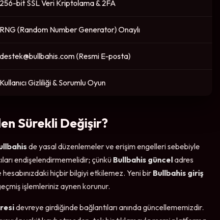
256-bit SSL Veri Kriptolama & 2FA
RNG (Random Number Generator) Onaylı
destek@bullbahis.com (Resmi E-posta)
Kullanıcı Gizliliği & Sorumlu Oyun
en Sürekli Değişir?
ullbahis
de yasal düzenlemeler ve erişim engelleri sebebiyle
nıcıları endişelendirmemelidir; çünkü
Bullbahis güncel
adres
hesabınızdaki hiçbir bilgiyi etkilemez. Yeni bir
Bullbahis giriş
geçmiş işlemleriniz aynen korunur.
resi
devreye girdiğinde bağlantıları anında güncellememizdir.