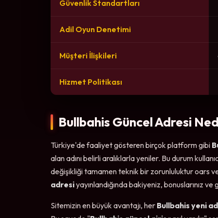
Güvenlik Standartları
Adil Oyun Denetimi
Müşteri İlişkileri
Hizmet Politikası
Bullbahis Güncel Adresi Ned
Türkiye'de faaliyet gösteren birçok platform gibi
B
alan adını belirli aralıklarla yeniler. Bu durum kulla
değişikliği tamamen teknik bir zorunluluktur oars ve 
adresi
yayınlandığında bakiyeniz, bonuslarınız ve 
Sitemizin en büyük avantajı, her
Bullbahis yeni ad