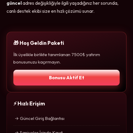
güncel
adres değişikliğiyle ilgili yaşadığınız her sorunda,
canlı destek ekibi size en hızlı çözümü sunar.
🎁 Hoş Geldin Paketi
İlk üyelikle birlikte tanımlanan 7500₺ yatırım
bonusunuzu kaçırmayın.
Bonusu Aktif Et
⚡ Hızlı Erişim
→ Güncel Giriş Bağlantısı
→ Saniyeler İçinde Kayıt