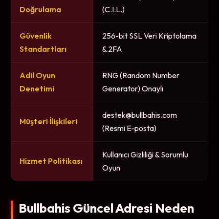
Doğrulama
(C.I.L.)
Güvenlik
256-bit SSL Veri Kriptolama
Standartları
& 2FA
Adil Oyun
RNG (Random Number
Denetimi
Generator) Onaylı
destek@bullbahis.com
Müşteri İlişkileri
(Resmi E-posta)
Kullanıcı Gizliliği & Sorumlu
Hizmet Politikası
Oyun
Bullbahis Güncel Adresi Neden