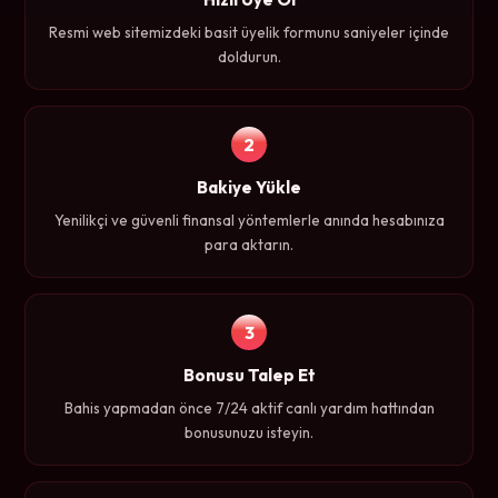
Resmi web sitemizdeki basit üyelik formunu saniyeler içinde
doldurun.
2
Bakiye Yükle
Yenilikçi ve güvenli finansal yöntemlerle anında hesabınıza
para aktarın.
3
Bonusu Talep Et
Bahis yapmadan önce 7/24 aktif canlı yardım hattından
bonusunuzu isteyin.