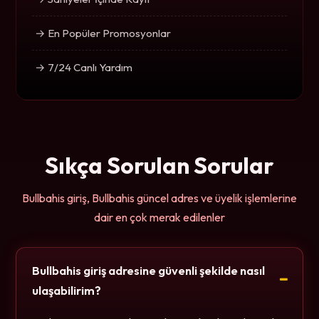
→ En Popüler Promosyonlar
→ 7/24 Canlı Yardım
Sıkça Sorulan Sorular
Bullbahis giriş, Bullbahis güncel adres ve üyelik işlemlerine
dair en çok merak edilenler
Bullbahis giriş adresine güvenli şekilde nasıl
ulaşabilirim?