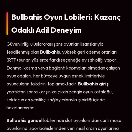
Bullbahis Oyun Lobileri: Kazanç
Odaklı Adil Deneyim
Güvenilirliği uluslararası şans oyunları lisanslarıyla
tescillenmiş olan
Bullbahis
, yüksek geri ödeme oranları
(RTP) sunan yüzlerce farklı seçeneğe ev sahipliği yapar.
Donma, kasma veya bağlantı kopmaları olmadan çalışan
oyun odaları, her bütçeye uygun esnek limitleriyle
oyuncuların takdirini toplamaktadır.
Bullbahis giriş
yaptıktan sonra karşınıza çıkan zengin oyun kataloğu,
sektörün en yenilikçi sağlayıcılarıyla iş birliği içinde
hazırlanmıştır.
Bullbahis güncel
lobilerinde slot oyunlarından canlı masa
oyunlarına, spor bahislerinden yeni nesil crash oyunlarına