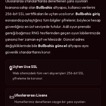
Uluslararası standartlarda denetlenen şans oyunları
lisansına sahip olan
Bullbahis
altyapısı, kullanıcı verilerini
256-bit SSL sertifikaları ile uçtan uca korur.
Bullbahis giriş
esnasında paylaştığınız tüm bilgiler şifrelenir; böylece hesap
güvenliğiniz en üst seviyede tutulur. Adil oyun prensibi
gereği bağımsız RNG testlerinden geçen oyun lobilerimizde
şansınız her zaman eşit ve hilesizdir. Güncel adres
değişikliklerinde bile
Bullbahis güncel
altyapısı aynı
güvenlik standartlarını korur.
Uçtan Uca SSL
🔒
Web sitemizdeki tüm veri alışverişleri 256-bit SSL
şifreleme ile korunur.
Uluslararası Lisans
📜
Hizmetlerimiz denetlenen saygın bir şans oyunları