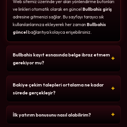
Web sitemiz üzerinde yer alan yönlendirme butonları
ve linkleri otomatik olarak en güncel
Bullbahis giriş
adresine gitmenizi sağlar. Bu sayfayı tarayıcı sık
kullanılanlarınıza ekleyerek her zaman
Bullbahis
güncel
bağlantıya kolayca erişebilirsiniz.
Bullbahis kayıt esnasında belge ibraz etmem
gerekiyor mu?
Bakiye çekim talepleri ortalama ne kadar
sürede gerçekleşir?
İlk yatırım bonusunu nasıl alabilirim?