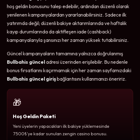
hoş geldin bonusunu talep edebilir, ardından düzenli olarak
yenilenen kampanyalardan yararlanabilirsiniz. Sadece ilk
yatırımda değil; düzenli bakiye aktarımlarında ve haftalık
kayıp durumlarında da aktifleşen iade (cashback)
kampanyalarıyla şansınızı her zaman yüksek tutabilirsiniz.
Güncel kampanyaların tamamına yalnızca doğrulanmış
Bullbahis güncel
adresi üzerinden erişilebilir. Bu nedenle
bonus fırsatlarını kaçırmamak için her zaman sayfamızdaki
Bullbahis güncel giriş
bağlantısını kullanmanızı öneririz.
🎁
Hoş Geldin Paketi
Yeni üyelerin yapacakları ilk bakiye yüklemesinde
7500₺'ye kadar sunulan zengin casino bonusu.