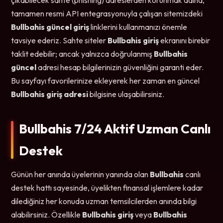
çıkabilecek sahte (phishing) adreslerden korunmak adına,
tamamen resmi API entegrasyonuyla çalışan sitemizdeki
Bullbahis güncel giriş
linklerini kullanmanızı önemle
tavsiye ederiz. Sahte siteler
Bullbahis giriş
ekranını birebir
taklit edebilir; ancak yalnızca doğrulanmış
Bullbahis
güncel
adresi hesap bilgilerinizin güvenliğini garanti eder.
Bu sayfayı favorilerinize ekleyerek her zaman en güncel
Bullbahis giriş adresi
bilgisine ulaşabilirsiniz.
Bullbahis 7/24 Aktif Uzman Canlı
Destek
Günün her anında üyelerinin yanında olan
Bullbahis
canlı
destek hattı sayesinde, üyelikten finansal işlemlere kadar
dilediğiniz her konuda uzman temsilcilerden anında bilgi
alabilirsiniz. Özellikle
Bullbahis giriş
veya
Bullbahis