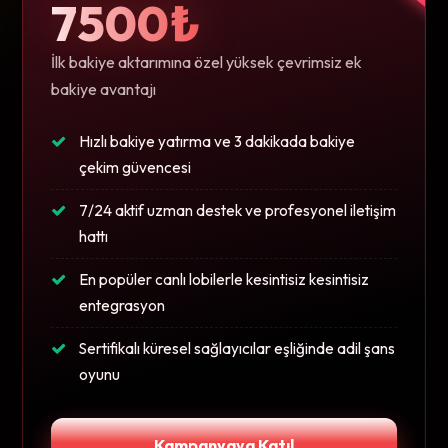
7500₺
İlk bakiye aktarımına özel yüksek çevrimsiz ek
bakiye avantajı
Hızlı bakiye yatırma ve 3 dakikada bakiye
çekim güvencesi
7/24 aktif uzman destek ve profesyonel iletişim
hattı
En popüler canlı lobilerle kesintisiz kesintisiz
entegrasyon
Sertifikalı küresel sağlayıcılar eşliğinde adil şans
oyunu
Kampanyaya Katıl