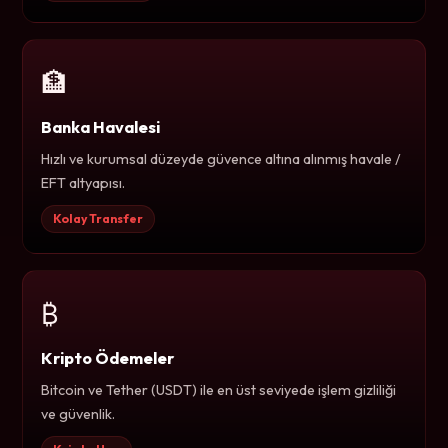
🏦
Banka Havalesi
Hızlı ve kurumsal düzeyde güvence altına alınmış havale /
EFT altyapısı.
Kolay Transfer
₿
Kripto Ödemeler
Bitcoin ve Tether (USDT) ile en üst seviyede işlem gizliliği
ve güvenlik.