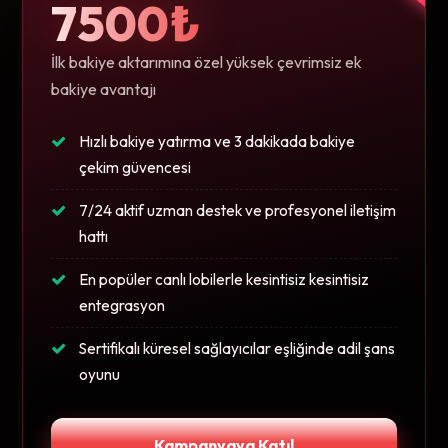
7500₺
İlk bakiye aktarımına özel yüksek çevrimsiz ek
bakiye avantajı
Hızlı bakiye yatırma ve 3 dakikada bakiye
çekim güvencesi
7/24 aktif uzman destek ve profesyonel iletişim
hattı
En popüler canlı lobilerle kesintisiz kesintisiz
entegrasyon
Sertifikalı küresel sağlayıcılar eşliğinde adil şans
oyunu
Kampanyaya Katıl