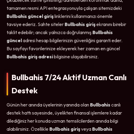
çıkabilecek sahte (phishing) adreslerden korunmak adına,
tamamen resmi API entegrasyonuyla çalışan sitemizdeki
Bullbahis güncel giriş
linklerini kullanmanızı önemle
tavsiye ederiz. Sahte siteler
Bullbahis giriş
ekranını birebir
taklit edebilir; ancak yalnızca doğrulanmış
Bullbahis
güncel
adresi hesap bilgilerinizin güvenliğini garanti eder.
Bu sayfayı favorilerinize ekleyerek her zaman en güncel
Bullbahis giriş adresi
bilgisine ulaşabilirsiniz.
Bullbahis 7/24 Aktif Uzman Canlı
Destek
Günün her anında üyelerinin yanında olan
Bullbahis
canlı
destek hattı sayesinde, üyelikten finansal işlemlere kadar
dilediğiniz her konuda uzman temsilcilerden anında bilgi
alabilirsiniz. Özellikle
Bullbahis giriş
veya
Bullbahis