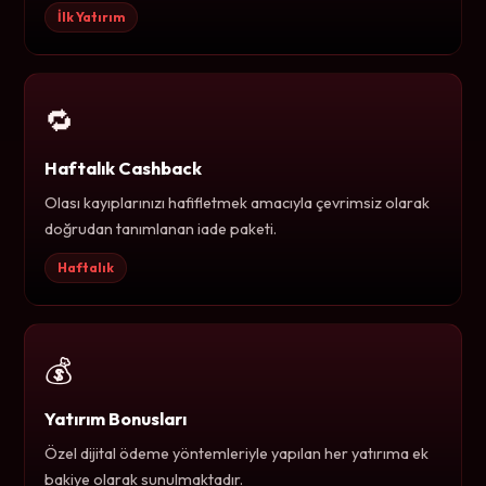
İlk Yatırım
🔁
Haftalık Cashback
Olası kayıplarınızı hafifletmek amacıyla çevrimsiz olarak
doğrudan tanımlanan iade paketi.
Haftalık
💰
Yatırım Bonusları
Özel dijital ödeme yöntemleriyle yapılan her yatırıma ek
bakiye olarak sunulmaktadır.