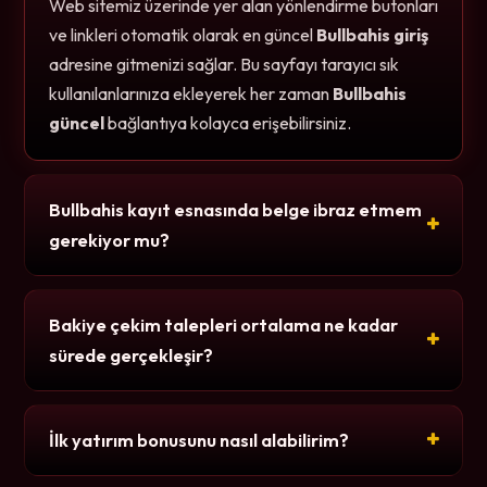
Web sitemiz üzerinde yer alan yönlendirme butonları
ve linkleri otomatik olarak en güncel
Bullbahis giriş
adresine gitmenizi sağlar. Bu sayfayı tarayıcı sık
kullanılanlarınıza ekleyerek her zaman
Bullbahis
güncel
bağlantıya kolayca erişebilirsiniz.
Bullbahis kayıt esnasında belge ibraz etmem
gerekiyor mu?
Bakiye çekim talepleri ortalama ne kadar
sürede gerçekleşir?
İlk yatırım bonusunu nasıl alabilirim?