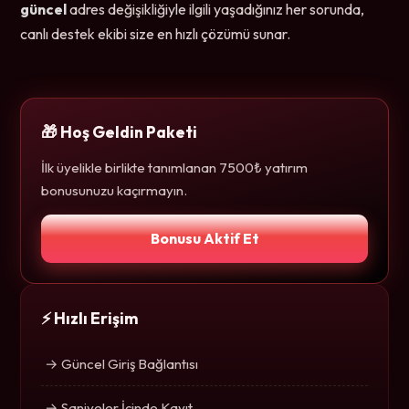
güncel
adres değişikliğiyle ilgili yaşadığınız her sorunda,
canlı destek ekibi size en hızlı çözümü sunar.
🎁 Hoş Geldin Paketi
İlk üyelikle birlikte tanımlanan 7500₺ yatırım
bonusunuzu kaçırmayın.
Bonusu Aktif Et
⚡ Hızlı Erişim
→ Güncel Giriş Bağlantısı
→ Saniyeler İçinde Kayıt