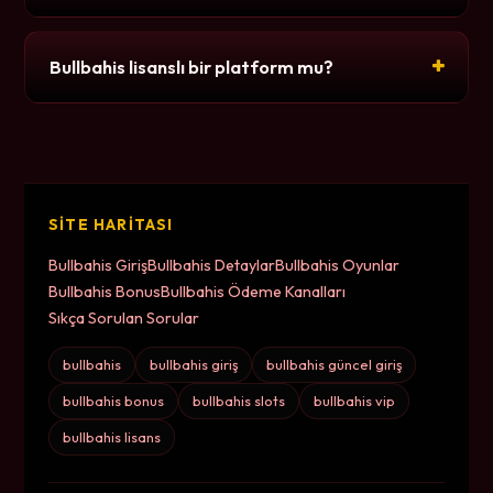
Bullbahis lisanslı bir platform mu?
SITE HARITASI
Bullbahis Giriş
Bullbahis Detaylar
Bullbahis Oyunlar
Bullbahis Bonus
Bullbahis Ödeme Kanalları
Sıkça Sorulan Sorular
bullbahis
bullbahis giriş
bullbahis güncel giriş
bullbahis bonus
bullbahis slots
bullbahis vip
bullbahis lisans