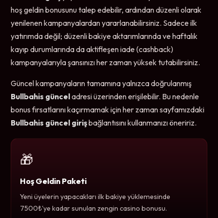
hoş geldin bonusunu talep edebilir, ardından düzenli olarak
yenilenen kampanyalardan yararlanabilirsiniz. Sadece ilk
yatırımda değil; düzenli bakiye aktarımlarında ve haftalık
kayıp durumlarında da aktifleşen iade (cashback)
kampanyalarıyla şansınızı her zaman yüksek tutabilirsiniz.
Güncel kampanyaların tamamına yalnızca doğrulanmış
Bullbahis güncel
adresi üzerinden erişilebilir. Bu nedenle
bonus fırsatlarını kaçırmamak için her zaman sayfamızdaki
Bullbahis güncel giriş
bağlantısını kullanmanızı öneririz.
🎁
Hoş Geldin Paketi
Yeni üyelerin yapacakları ilk bakiye yüklemesinde
7500₺'ye kadar sunulan zengin casino bonusu.