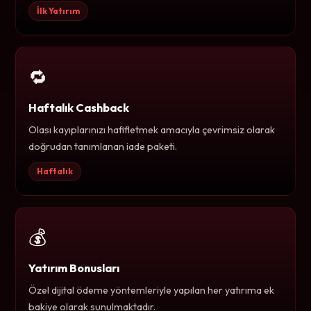
İlk Yatırım
🔁
Haftalık Cashback
Olası kayıplarınızı hafifletmek amacıyla çevrimsiz olarak
doğrudan tanımlanan iade paketi.
Haftalık
💰
Yatırım Bonusları
Özel dijital ödeme yöntemleriyle yapılan her yatırıma ek
bakiye olarak sunulmaktadır.