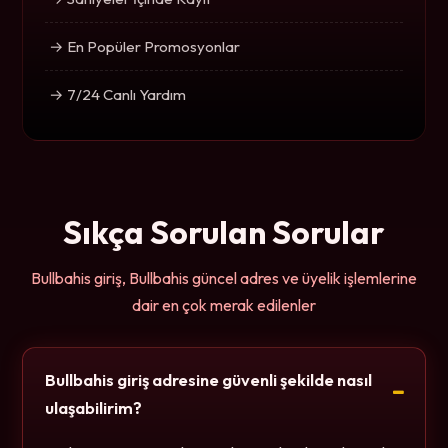
→ En Popüler Promosyonlar
→ 7/24 Canlı Yardım
Sıkça Sorulan Sorular
Bullbahis giriş, Bullbahis güncel adres ve üyelik işlemlerine
dair en çok merak edilenler
Bullbahis giriş adresine güvenli şekilde nasıl
ulaşabilirim?