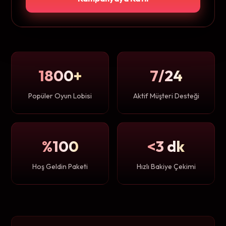
1800+
7/24
Popüler Oyun Lobisi
Aktif Müşteri Desteği
%100
<3 dk
Hoş Geldin Paketi
Hızlı Bakiye Çekimi