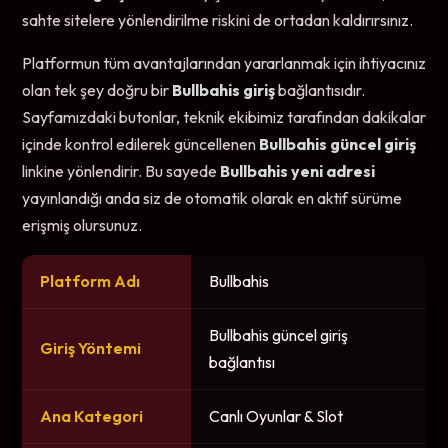
sahte sitelere yönlendirilme riskini de ortadan kaldırırsınız.
Platformun tüm avantajlarından yararlanmak için ihtiyacınız
olan tek şey doğru bir
Bullbahis giriş
bağlantısıdır.
Sayfamızdaki butonlar, teknik ekibimiz tarafından dakikalar
içinde kontrol edilerek güncellenen
Bullbahis güncel giriş
linkine yönlendirir. Bu sayede
Bullbahis yeni adresi
yayınlandığı anda siz de otomatik olarak en aktif sürüme
erişmiş olursunuz.
Platform Adı
Bullbahis
Bullbahis güncel giriş
Giriş Yöntemi
bağlantısı
Ana Kategori
Canlı Oyunlar & Slot