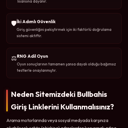
lisansına dayanır.
İki Adımlı Güvenlik
🛡️
Giriş güvenliğini pekiştirmek için iki faktörlü doğrulama
sistemi aktiftir.
RNG Adil Oyun
⚖️
Oyun sonuçlarının tamamen şansa dayalı olduğu bağımsız
testlerle onaylanmıştır.
Neden Sitemizdeki Bullbahis
Giriş Linklerini Kullanmalısınız?
Arama motorlarında veya sosyal medyada karşınıza