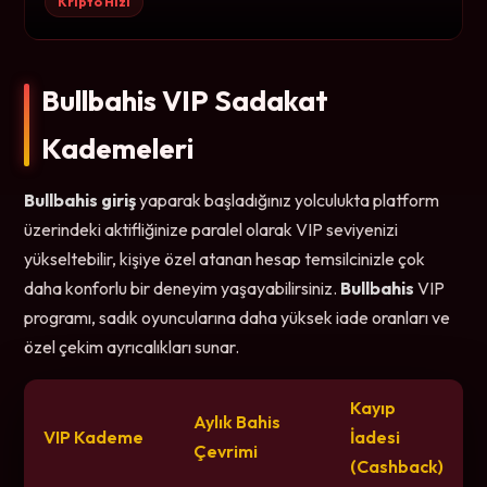
Kripto Hızı
Bullbahis VIP Sadakat
Kademeleri
Bullbahis giriş
yaparak başladığınız yolculukta platform
üzerindeki aktifliğinize paralel olarak VIP seviyenizi
yükseltebilir, kişiye özel atanan hesap temsilcinizle çok
daha konforlu bir deneyim yaşayabilirsiniz.
Bullbahis
VIP
programı, sadık oyuncularına daha yüksek iade oranları ve
özel çekim ayrıcalıkları sunar.
Kayıp
Aylık Bahis
VIP Kademe
İadesi
Çevrimi
(Cashback)