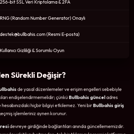
256-bit SSL Veri Kriptolama & 2FA
RNG (Random Number Generator) Onaylı
destek@bullbahis.com (Resmi E-posta)
Kullanıcı Gizliliği & Sorumlu Oyun
en Sürekli Değişir?
ullbahis
de yasal düzenlemeler ve erişim engelleri sebebiyle
nıcıları endişelendirmemelidir; çünkü
Bullbahis güncel
adres
hesabınızdaki hiçbir bilgiyi etkilemez. Yeni bir
Bullbahis giriş
geçmiş işlemleriniz aynen korunur.
resi
devreye girdiğinde bağlantıları anında güncellememizdir.