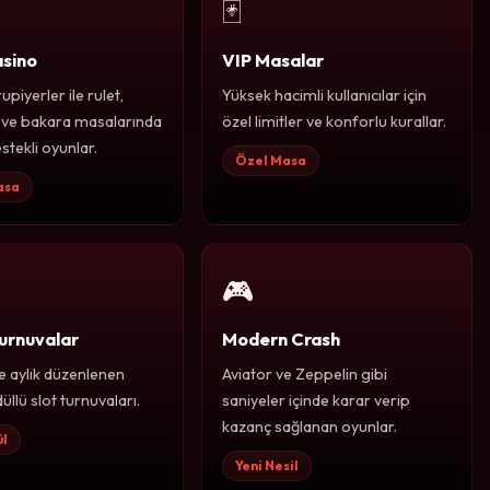
🃏
asino
VIP Masalar
piyerler ile rulet,
Yüksek hacimli kullanıcılar için
 ve bakara masalarında
özel limitler ve konforlu kurallar.
stekli oyunlar.
Özel Masa
asa
🎮
urnuvalar
Modern Crash
ve aylık düzenlenen
Aviator ve Zeppelin gibi
llü slot turnuvaları.
saniyeler içinde karar verip
kazanç sağlanan oyunlar.
l
Yeni Nesil