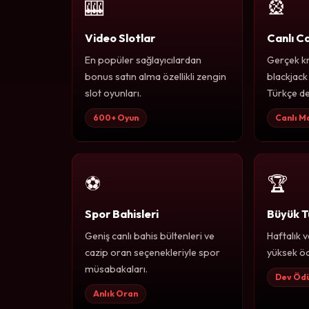
🎰
🎡
Video Slotlar
Canlı C
En popüler sağlayıcılardan
Gerçek kru
bonus satın alma özellikli zengin
blackjack
slot oyunları.
Türkçe de
600+ Oyun
Canlı M
⚽
🏆
Spor Bahisleri
Büyük T
Geniş canlı bahis bültenleri ve
Haftalık 
cazip oran seçenekleriyle spor
yüksek ödü
müsabakaları.
Dev Ödü
Anlık Oran