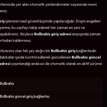
Sitemizde yer alan otomatik yönlendirmeler sayesinde resmi
siniz.
riş
işleminin nasıl güvenli biçimde yapılacağıdır. Erişim engelleri
 yerine, bu sayfayı takip ederek her zaman en yeni ve
laşabilirsiniz. Böylece
Bullbahis giriş adresi
arayışında zaman
rtadan kaldırırsınız.
tiyacınız olan tek şey doğru bir
Bullbahis giriş
bağlantısıdır.
dakikalar içinde kontrol edilerek güncellenen
Bullbahis güncel
adresi
yayınlandığı anda siz de otomatik olarak en aktif sürüme
Bullbahis
Bullbahis güncel giriş bağlantısı