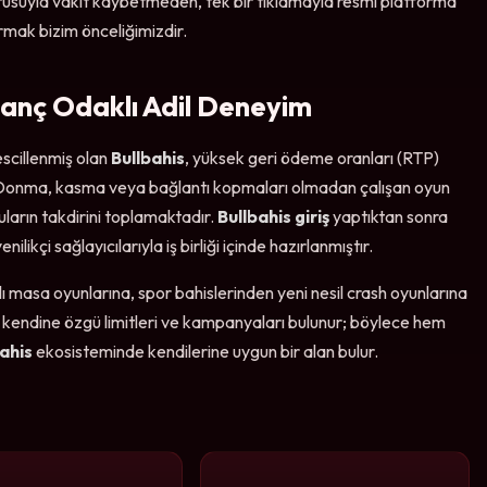
sorusuyla vakit kaybetmeden, tek bir tıklamayla resmi platforma
ırmak bizim önceliğimizdir.
zanç Odaklı Adil Deneyim
tescillenmiş olan
Bullbahis
, yüksek geri ödeme oranları (RTP)
. Donma, kasma veya bağlantı kopmaları olmadan çalışan oyun
uların takdirini toplamaktadır.
Bullbahis giriş
yaptıktan sonra
ikçi sağlayıcılarıyla iş birliği içinde hazırlanmıştır.
lı masa oyunlarına, spor bahislerinden yeni nesil crash oyunlarına
n kendine özgü limitleri ve kampanyaları bulunur; böylece hem
ahis
ekosisteminde kendilerine uygun bir alan bulur.