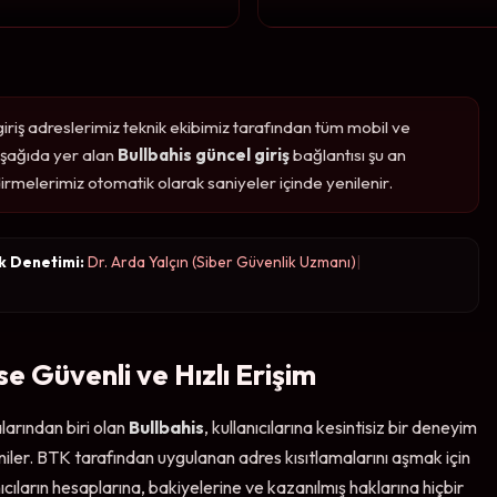
giriş adreslerimiz teknik ekibimiz tarafından tüm mobil ve
 Aşağıda yer alan
Bullbahis güncel giriş
bağlantısı şu an
irmelerimiz otomatik olarak saniyeler içinde yenilenir.
k Denetimi:
Dr. Arda Yalçın (Siber Güvenlik Uzmanı)
|
se Güvenli ve Hızlı Erişim
larından biri olan
Bullbahis
, kullanıcılarına kesintisiz bir deneyim
iler. BTK tarafından uygulanan adres kısıtlamalarını aşmak için
nıcıların hesaplarına, bakiyelerine ve kazanılmış haklarına hiçbir