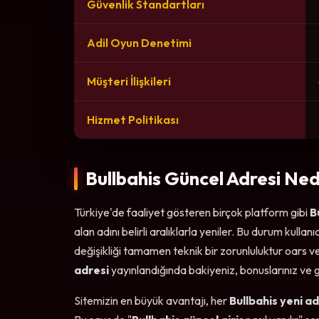
Güvenlik Standartları
Adil Oyun Denetimi
Müşteri İlişkileri
Hizmet Politikası
Bullbahis Güncel Adresi Ned
Türkiye'de faaliyet gösteren birçok platform gibi
B
alan adını belirli aralıklarla yeniler. Bu durum kulla
değişikliği tamamen teknik bir zorunluluktur oars ve 
adresi
yayınlandığında bakiyeniz, bonuslarınız ve 
Sitemizin en büyük avantajı, her
Bullbahis yeni ad