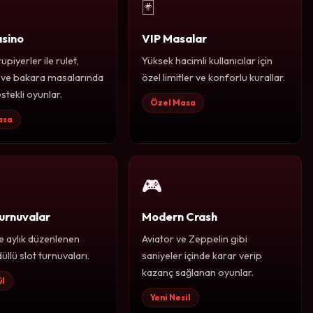
🃏
asino
VIP Masalar
piyerler ile rulet,
Yüksek hacimli kullanıcılar için
 ve bakara masalarında
özel limitler ve konforlu kurallar.
stekli oyunlar.
Özel Masa
asa
🎮
urnuvalar
Modern Crash
ve aylık düzenlenen
Aviator ve Zeppelin gibi
llü slot turnuvaları.
saniyeler içinde karar verip
kazanç sağlanan oyunlar.
l
Yeni Nesil