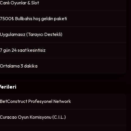
Canlı Oyunlar & Slot
7500₺ Bullbahis hoş geldin paketi
Uygulamasız (Tarayıcı Destekli)
7 gün 24 saat kesintisiz
Ortalama 3 dakika
erileri
BetConstruct Profesyonel Network
Curacao Oyun Komisyonu (C.I.L.)