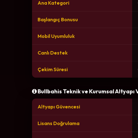
Ana Kategori
Başlangıç Bonusu
Mobil Uyumluluk
Canlı Destek
Çekim Süresi
Bullbahis Teknik ve Kurumsal Altyapı V
Altyapı Güvencesi
Lisans Doğrulama