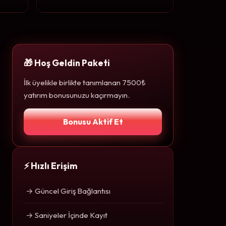
🎁 Hoş Geldin Paketi
İlk üyelikle birlikte tanımlanan 7500₺
yatırım bonusunuzu kaçırmayın.
Bonusu Aktif Et
⚡ Hızlı Erişim
→ Güncel Giriş Bağlantısı
→ Saniyeler İçinde Kayıt