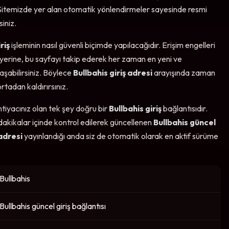
Sitemizde yer alan otomatik yönlendirmeler sayesinde resmi
siniz.
riş
işleminin nasıl güvenli biçimde yapılacağıdır. Erişim engelleri
 yerine, bu sayfayı takip ederek her zaman en yeni ve
laşabilirsiniz. Böylece
Bullbahis giriş adresi
arayışında zaman
rtadan kaldırırsınız.
tiyacınız olan tek şey doğru bir
Bullbahis giriş
bağlantısıdır.
dakikalar içinde kontrol edilerek güncellenen
Bullbahis güncel
adresi
yayınlandığı anda siz de otomatik olarak en aktif sürüme
Bullbahis
Bullbahis güncel giriş bağlantısı