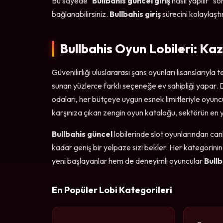
Bu sayede "
Bullbahis güncel giriş
nasıl yapılır" 
bağlanabilirsiniz.
Bullbahis giriş
sürecini kolaylaşt
Bullbahis Oyun Lobileri: Ka
Güvenilirliği uluslararası şans oyunları lisanslarıyla 
sunan yüzlerce farklı seçeneğe ev sahipliği yapar
odaları, her bütçeye uygun esnek limitleriyle oyunc
karşınıza çıkan zengin oyun kataloğu, sektörün en yenil
Bullbahis güncel
lobilerinde slot oyunlarından can
kadar geniş bir yelpaze sizi bekler. Her kategorini
yeni başlayanlar hem de deneyimli oyuncular
Bullb
En Popüler Lobi Kategorileri