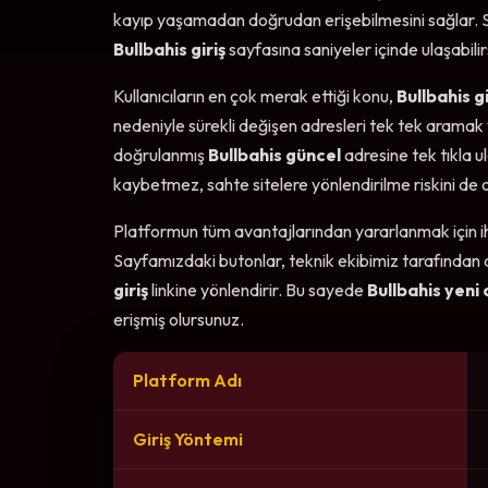
kayıp yaşamadan doğrudan erişebilmesini sağlar. 
Bullbahis giriş
sayfasına saniyeler içinde ulaşabilir
Kullanıcıların en çok merak ettiği konu,
Bullbahis gi
nedeniyle sürekli değişen adresleri tek tek aramak
doğrulanmış
Bullbahis güncel
adresine tek tıkla u
kaybetmez, sahte sitelere yönlendirilme riskini de o
Platformun tüm avantajlarından yararlanmak için ih
Sayfamızdaki butonlar, teknik ekibimiz tarafından 
giriş
linkine yönlendirir. Bu sayede
Bullbahis yeni 
erişmiş olursunuz.
Platform Adı
Giriş Yöntemi