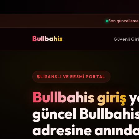
Son güncelleme
Bullbahis
Güvenli Giri
LİSANSLI VE RESMİ PORTAL
Bullbahis giriş
y
güncel Bullbahi
adresine anınd