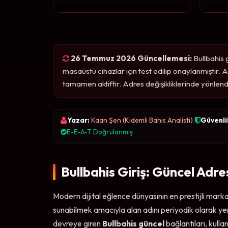
26 Temmuz 2026 Güncellemesi:
Bullbahis 
masaüstü cihazlar için test edilip onaylanmıştır.
tamamen aktiftir. Adres değişikliklerinde yönlend
Yazar:
Kaan Şen (Kıdemli Bahis Analisti)
|
Güvenli
E-E-A-T Doğrulanmış
Bullbahis Giriş: Güncel Adre
Modern dijital eğlence dünyasının en prestijli marka
sunabilmek amacıyla alan adını periyodik olarak yen
devreye giren
Bullbahis güncel
bağlantıları, kulla