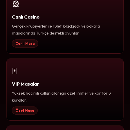
🎡
Canlı Casino
Gerçek krupiyerler ile rulet, blackjack ve bakara
masalarında Türkçe destekli oyunlar.
Canlı Masa
🃏
VIP Masalar
Yüksek hacimli kullanıcılar için özel limitler ve konforlu
kurallar.
Özel Masa