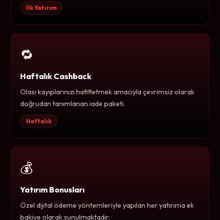
İlk Yatırım
🔁
Haftalık Cashback
Olası kayıplarınızı hafifletmek amacıyla çevrimsiz olarak
doğrudan tanımlanan iade paketi.
Haftalık
💰
Yatırım Bonusları
Özel dijital ödeme yöntemleriyle yapılan her yatırıma ek
bakiye olarak sunulmaktadır.