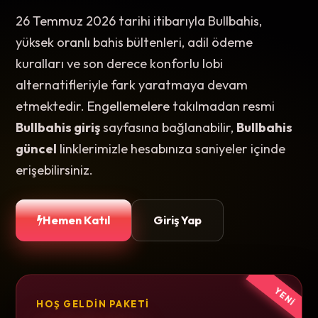
26 Temmuz 2026 tarihi itibarıyla Bullbahis,
yüksek oranlı bahis bültenleri, adil ödeme
kuralları ve son derece konforlu lobi
alternatifleriyle fark yaratmaya devam
etmektedir. Engellemelere takılmadan resmi
Bullbahis giriş
sayfasına bağlanabilir,
Bullbahis
güncel
linklerimizle hesabınıza saniyeler içinde
erişebilirsiniz.
Hemen Katıl
Giriş Yap
YENİ
HOŞ GELDIN PAKETI