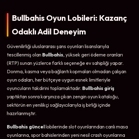
Bullbahis Oyun Lobileri: Kazanç
Odaklı Adil Deneyim
Güvenilirliği uluslararası şans oyunları lisanslarıyla
tescillenmiş olan
Bullbahis
, yüksek geri ödeme oranları
(RTP) sunan yüzlerce farklı seçeneğe ev sahipliği yapar.
Donma, kasma veya bağlantı kopmaları olmadan çalışan
oyun odaları, her bütçeye uygun esnek limitleriyle
oyuncuların takdirini toplamaktadır.
Bullbahis giriş
yaptıktan sonra karşınıza çıkan zengin oyun kataloğu,
sektörün en yenilikçi sağlayıcılarıyla iş birliği içinde
hazırlanmıştır.
Bullbahis güncel
lobilerinde slot oyunlarından canlı masa
oyunlarına, spor bahislerinden yeni nesil crash oyunlarına