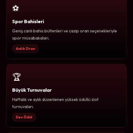
⚽
Spor Bahisleri
Geniş canlı bahis bültenleri ve cazip oran seçenekleriyle
spor müsabakaları.
Anlık Oran
🏆
Büyük Turnuvalar
Haftalık ve aylık düzenlenen yüksek ödüllü slot
turnuvaları.
Dev Ödül