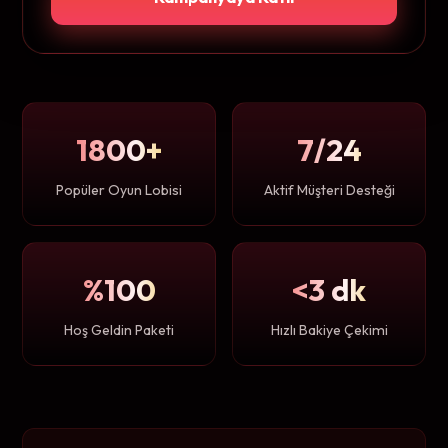
1800+
7/24
Popüler Oyun Lobisi
Aktif Müşteri Desteği
%100
<3 dk
Hoş Geldin Paketi
Hızlı Bakiye Çekimi