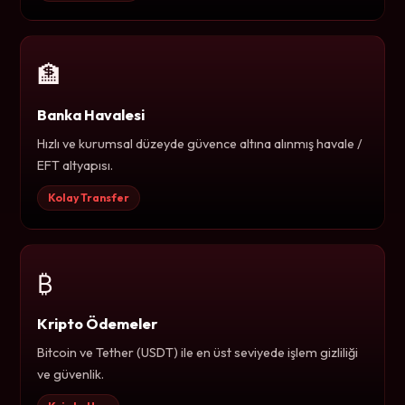
🏦
Banka Havalesi
Hızlı ve kurumsal düzeyde güvence altına alınmış havale /
EFT altyapısı.
Kolay Transfer
₿
Kripto Ödemeler
Bitcoin ve Tether (USDT) ile en üst seviyede işlem gizliliği
ve güvenlik.