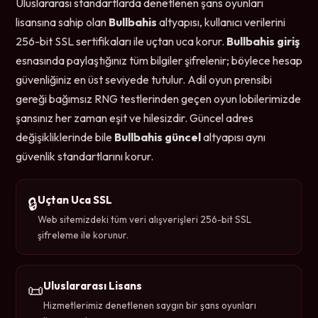
Uluslararası standartlarda denetlenen şans oyunları
lisansına sahip olan
Bullbahis
altyapısı, kullanıcı verilerini
256-bit SSL sertifikaları ile uçtan uca korur.
Bullbahis giriş
esnasında paylaştığınız tüm bilgiler şifrelenir; böylece hesap
güvenliğiniz en üst seviyede tutulur. Adil oyun prensibi
gereği bağımsız RNG testlerinden geçen oyun lobilerimizde
şansınız her zaman eşit ve hilesizdir. Güncel adres
değişikliklerinde bile
Bullbahis güncel
altyapısı aynı
güvenlik standartlarını korur.
Uçtan Uca SSL
🔒
Web sitemizdeki tüm veri alışverişleri 256-bit SSL
şifreleme ile korunur.
Uluslararası Lisans
📜
Hizmetlerimiz denetlenen saygın bir şans oyunları