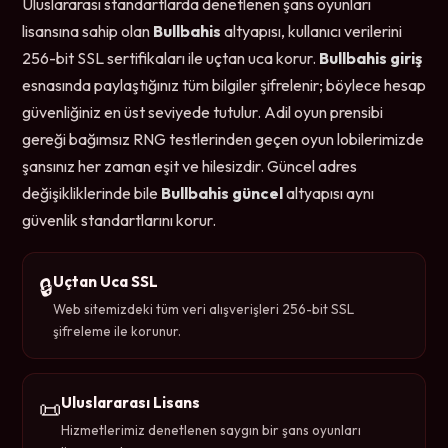
Uluslararası standartlarda denetlenen şans oyunları
lisansına sahip olan
Bullbahis
altyapısı, kullanıcı verilerini
256-bit SSL sertifikaları ile uçtan uca korur.
Bullbahis giriş
esnasında paylaştığınız tüm bilgiler şifrelenir; böylece hesap
güvenliğiniz en üst seviyede tutulur. Adil oyun prensibi
gereği bağımsız RNG testlerinden geçen oyun lobilerimizde
şansınız her zaman eşit ve hilesizdir. Güncel adres
değişikliklerinde bile
Bullbahis güncel
altyapısı aynı
güvenlik standartlarını korur.
Uçtan Uca SSL
🔒
Web sitemizdeki tüm veri alışverişleri 256-bit SSL
şifreleme ile korunur.
Uluslararası Lisans
📜
Hizmetlerimiz denetlenen saygın bir şans oyunları