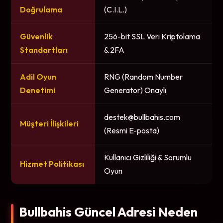
Doğrulama
(C.I.L.)
Güvenlik
256-bit SSL Veri Kriptolama
Standartları
& 2FA
Adil Oyun
RNG (Random Number
Denetimi
Generator) Onaylı
destek@bullbahis.com
Müşteri İlişkileri
(Resmi E-posta)
Kullanıcı Gizliliği & Sorumlu
Hizmet Politikası
Oyun
Bullbahis Güncel Adresi Neden