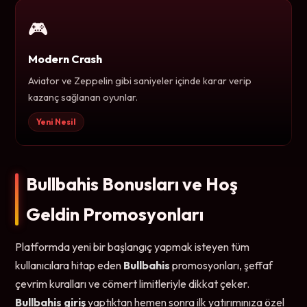
🎮
Modern Crash
Aviator ve Zeppelin gibi saniyeler içinde karar verip
kazanç sağlanan oyunlar.
Yeni Nesil
Bullbahis Bonusları ve Hoş
Geldin Promosyonları
Platformda yeni bir başlangıç yapmak isteyen tüm
kullanıcılara hitap eden
Bullbahis
promosyonları, şeffaf
çevrim kuralları ve cömert limitleriyle dikkat çeker.
Bullbahis giriş
yaptıktan hemen sonra ilk yatırımınıza özel