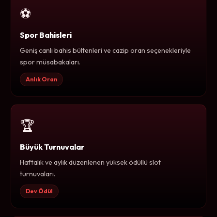
⚽
Spor Bahisleri
Geniş canlı bahis bültenleri ve cazip oran seçenekleriyle
spor müsabakaları.
Anlık Oran
🏆
Büyük Turnuvalar
Haftalık ve aylık düzenlenen yüksek ödüllü slot
turnuvaları.
Dev Ödül