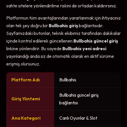
sahte sitelere yönlendirilme riskini de ortadan kaldırırsınız.
Platformun tüm avantajlarından yararlanmak için ihtiyacınız
olan tek şey doğru bir
Bullbahis giriş
bağlantısıdır.
Sayfamızdaki butonlar, teknik ekibimiz tarafından dakikalar
içinde kontrol edilerek güncellenen
Bullbahis güncel giriş
linkine yönlendirir. Bu sayede
Bullbahis yeni adresi
yayınlandığı anda siz de otomatik olarak en aktif sürüme
erişmiş olursunuz.
Platform Adı
Bullbahis
Bullbahis güncel giriş
Giriş Yöntemi
bağlantısı
Ana Kategori
Canlı Oyunlar & Slot