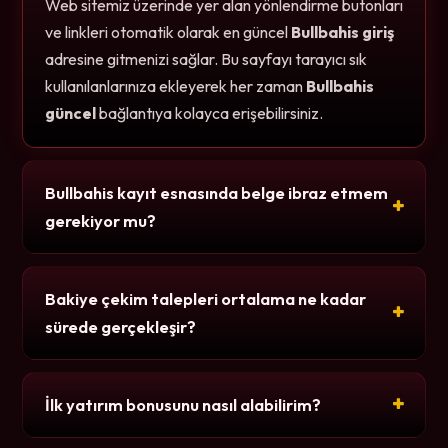
Web sitemiz üzerinde yer alan yönlendirme butonları
ve linkleri otomatik olarak en güncel
Bullbahis giriş
adresine gitmenizi sağlar. Bu sayfayı tarayıcı sık
kullanılanlarınıza ekleyerek her zaman
Bullbahis
güncel
bağlantıya kolayca erişebilirsiniz.
Bullbahis kayıt esnasında belge ibraz etmem
gerekiyor mu?
Bakiye çekim talepleri ortalama ne kadar
sürede gerçekleşir?
İlk yatırım bonusunu nasıl alabilirim?