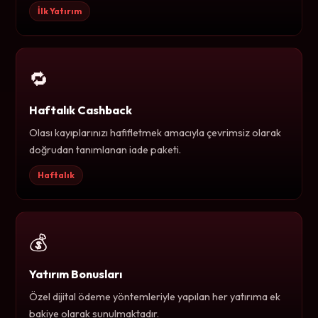
İlk Yatırım
🔁
Haftalık Cashback
Olası kayıplarınızı hafifletmek amacıyla çevrimsiz olarak
doğrudan tanımlanan iade paketi.
Haftalık
💰
Yatırım Bonusları
Özel dijital ödeme yöntemleriyle yapılan her yatırıma ek
bakiye olarak sunulmaktadır.