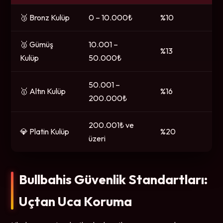
🥉 Bronz Kulüp
0 – 10.000₺
%10
🥈 Gümüş
10.001 –
%13
Kulüp
50.000₺
50.001 –
🥇 Altın Kulüp
%16
200.000₺
200.001₺ ve
💎 Platin Kulüp
%20
üzeri
Bullbahis Güvenlik Standartları:
Uçtan Uca Koruma