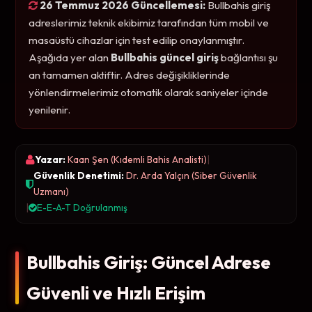
26 Temmuz 2026 Güncellemesi:
Bullbahis giriş
adreslerimiz teknik ekibimiz tarafından tüm mobil ve
masaüstü cihazlar için test edilip onaylanmıştır.
Aşağıda yer alan
Bullbahis güncel giriş
bağlantısı şu
an tamamen aktiftir. Adres değişikliklerinde
yönlendirmelerimiz otomatik olarak saniyeler içinde
yenilenir.
Yazar:
Kaan Şen (Kıdemli Bahis Analisti)
|
Güvenlik Denetimi:
Dr. Arda Yalçın (Siber Güvenlik
Uzmanı)
|
E-E-A-T Doğrulanmış
Bullbahis Giriş: Güncel Adrese
Güvenli ve Hızlı Erişim