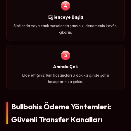
4
Eğlenceye Başla
Slotlarda veya canlı masalarda şansınızı denemenin keyfini
çıkarın.
5
Anında Çek
Elde ettiğiniz tüm kazançları 3 dakika içinde şahsi
hesaplarınıza çekin.
Bullbahis Ödeme Yöntemleri:
Güvenli Transfer Kanalları