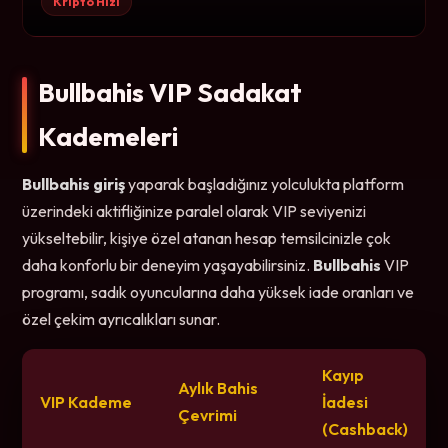
Kripto Hızı
Bullbahis VIP Sadakat
Kademeleri
Bullbahis giriş
yaparak başladığınız yolculukta platform
üzerindeki aktifliğinize paralel olarak VIP seviyenizi
yükseltebilir, kişiye özel atanan hesap temsilcinizle çok
daha konforlu bir deneyim yaşayabilirsiniz.
Bullbahis
VIP
programı, sadık oyuncularına daha yüksek iade oranları ve
özel çekim ayrıcalıkları sunar.
Kayıp
Aylık Bahis
VIP Kademe
İadesi
Çevrimi
(Cashback)