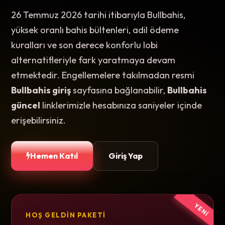
26 Temmuz 2026 tarihi itibarıyla Bullbahis,
yüksek oranlı bahis bültenleri, adil ödeme
kuralları ve son derece konforlu lobi
alternatifleriyle fark yaratmaya devam
etmektedir. Engellemelere takılmadan resmi
Bullbahis giriş
sayfasına bağlanabilir,
Bullbahis
güncel
linklerimizle hesabınıza saniyeler içinde
erişebilirsiniz.
Hemen Katıl
Giriş Yap
YENİ
HOŞ GELDIN PAKETI