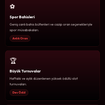
⚽
Spor Bahisleri
Geniş canlı bahis bültenleri ve cazip oran seçenekleriyle
spor müsabakaları.
Anlık Oran
🏆
Büyük Turnuvalar
Haftalık ve aylık düzenlenen yüksek ödüllü slot
turnuvaları.
Dev Ödül