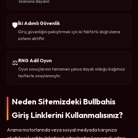
lisansına dayanır.
İki Adımlı Güvenlik
🛡️
Giriş güvenliğini pekiştirmek için iki faktörlü doğrulama
sistemi aktiftir.
RNG Adil Oyun
⚖️
Oyun sonuçlarının tamamen şansa dayalı olduğu bağımsız
testlerle onaylanmıştır.
Neden Sitemizdeki Bullbahis
Giriş Linklerini Kullanmalısınız?
Arama motorlarında veya sosyal medyada karşınıza