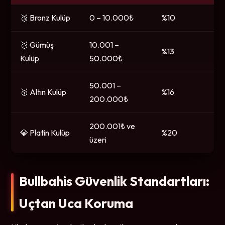
🥉 Bronz Kulüp
0 – 10.000₺
%10
🥈 Gümüş
10.001 –
%13
Kulüp
50.000₺
50.001 –
🥇 Altın Kulüp
%16
200.000₺
200.001₺ ve
💎 Platin Kulüp
%20
üzeri
Bullbahis Güvenlik Standartları:
Uçtan Uca Koruma