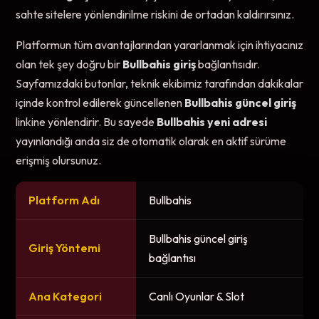
sahte sitelere yönlendirilme riskini de ortadan kaldırırsınız.
Platformun tüm avantajlarından yararlanmak için ihtiyacınız
olan tek şey doğru bir
Bullbahis giriş
bağlantısıdır.
Sayfamızdaki butonlar, teknik ekibimiz tarafından dakikalar
içinde kontrol edilerek güncellenen
Bullbahis güncel giriş
linkine yönlendirir. Bu sayede
Bullbahis yeni adresi
yayınlandığı anda siz de otomatik olarak en aktif sürüme
erişmiş olursunuz.
Platform Adı
Bullbahis
Bullbahis güncel giriş
Giriş Yöntemi
bağlantısı
Ana Kategori
Canlı Oyunlar & Slot