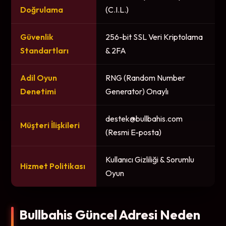
Doğrulama
(C.I.L.)
Güvenlik
256-bit SSL Veri Kriptolama
Standartları
& 2FA
Adil Oyun
RNG (Random Number
Denetimi
Generator) Onaylı
destek@bullbahis.com
Müşteri İlişkileri
(Resmi E-posta)
Kullanıcı Gizliliği & Sorumlu
Hizmet Politikası
Oyun
Bullbahis Güncel Adresi Neden