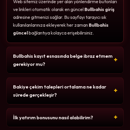
Web sitemiz üzerinde yer alan yönlendirme butonları
ve linkleri otomatik olarak en güncel
Bullbahis giriş
adresine gitmenizi sağlar. Bu sayfayı tarayıcı sık
kullanılanlarınıza ekleyerek her zaman
Bullbahis
güncel
bağlantıya kolayca erişebilirsiniz.
Bullbahis kayıt esnasında belge ibraz etmem
gerekiyor mu?
Bakiye çekim talepleri ortalama ne kadar
sürede gerçekleşir?
İlk yatırım bonusunu nasıl alabilirim?