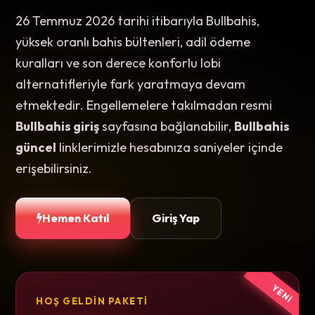
26 Temmuz 2026 tarihi itibarıyla Bullbahis,
yüksek oranlı bahis bültenleri, adil ödeme
kuralları ve son derece konforlu lobi
alternatifleriyle fark yaratmaya devam
etmektedir. Engellemelere takılmadan resmi
Bullbahis giriş
sayfasına bağlanabilir,
Bullbahis
güncel
linklerimizle hesabınıza saniyeler içinde
erişebilirsiniz.
Hemen Katıl
Giriş Yap
YENİ
HOŞ GELDIN PAKETI