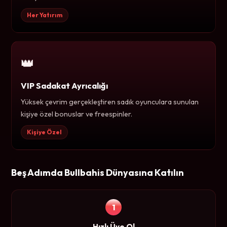
Her Yatırım
👑
VIP Sadakat Ayrıcalığı
Yüksek çevrim gerçekleştiren sadık oyunculara sunulan
kişiye özel bonuslar ve freespinler.
Kişiye Özel
Beş Adımda Bullbahis Dünyasına Katılın
1
Hızlı Üye Ol