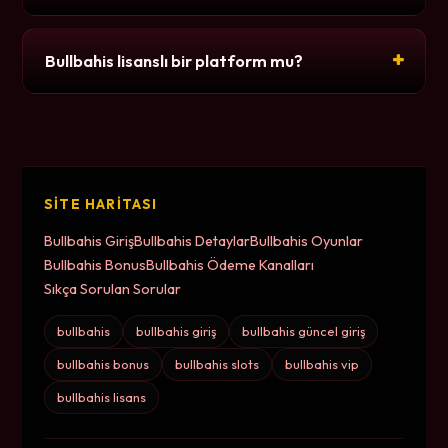
Bullbahis lisanslı bir platform mu?
SITE HARITASI
Bullbahis Giriş
Bullbahis Detaylar
Bullbahis Oyunlar
Bullbahis Bonus
Bullbahis Ödeme Kanalları
Sıkça Sorulan Sorular
bullbahis
bullbahis giriş
bullbahis güncel giriş
bullbahis bonus
bullbahis slots
bullbahis vip
bullbahis lisans