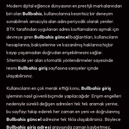
Modern dijital eğlence dünyasının en prestijli markalarından
biri olan
Bullbahis
, kullanıcılarına kesintisiz bir deneyim
sunabilmek amacıyla alan adını periyodik olarak yeniler.
BTK tarafından uygulanan adres kısıtlamalarını aşmak için
devreye giren
Bullbahis güncel
bağlantıları, kullanıcıların
hesaplarına, bakiyelerine ve kazanılmış haklarına hiçbir
kayıp yaşamadan doğrudan erişebilmesini sağlar.
Sitemizde yer alan otomatik yönlendirmeler sayesinde
resmi
Bullbahis giriş
sayfasına saniyeler içinde
ulaşabilirsiniz.
Kullanıcıların en çok merak ettiği konu,
Bullbahis giriş
işleminin nasıl güvenli biçimde yapılacağıdır. Erişim engelleri
nedeniyle sürekli değişen adresleri tek tek aramak yerine,
bu sayfayı takip ederek her zaman en yeni ve doğrulanmış
Bullbahis güncel
adresine tek tıkla ulaşabilirsiniz. Böylece
Bullbahis giriş adresi
arayışında zaman kaybetmez,