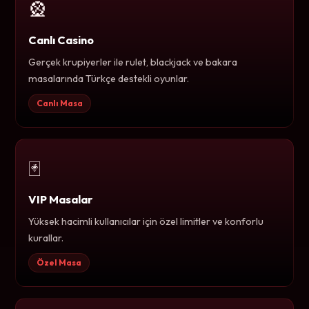
🎡
Canlı Casino
Gerçek krupiyerler ile rulet, blackjack ve bakara
masalarında Türkçe destekli oyunlar.
Canlı Masa
🃏
VIP Masalar
Yüksek hacimli kullanıcılar için özel limitler ve konforlu
kurallar.
Özel Masa