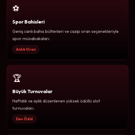
⚽
Spor Bahisleri
Geniş canlı bahis bültenleri ve cazip oran seçenekleriyle
spor müsabakaları.
Anlık Oran
🏆
Büyük Turnuvalar
Haftalık ve aylık düzenlenen yüksek ödüllü slot
turnuvaları.
Dev Ödül