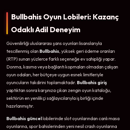
Bullbahis Oyun Lobileri: Kazanç
Odaklı Adil Deneyim
Güvenilirliği uluslararası şans oyunları lisanslarıyla
tescillenmiş olan
Bullbahis
, yüksek geri ödeme oranları
(RTP) sunan yüzlerce farklı seçeneğe ev sahipliği yapar.
Donma, kasma veya bağlantı kopmaları olmadan çalışan
oyun odaları, her bütçeye uygun esnek limitleriyle
oyuncuların takdirini toplamaktadır.
Bullbahis giriş
yaptıktan sonra karşınıza çıkan zengin oyun kataloğu,
sektörün en yenilikçi sağlayıcılarıyla iş birliği içinde
hazırlanmıştır.
Bullbahis güncel
lobilerinde slot oyunlarından canlı masa
oyunlarına, spor bahislerinden yeni nesil crash oyunlarına