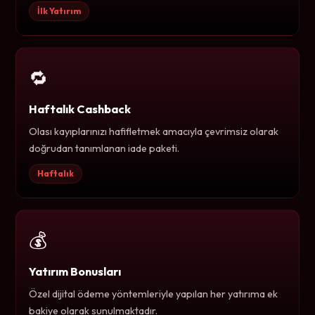
İlk Yatırım
🔁
Haftalık Cashback
Olası kayıplarınızı hafifletmek amacıyla çevrimsiz olarak
doğrudan tanımlanan iade paketi.
Haftalık
💰
Yatırım Bonusları
Özel dijital ödeme yöntemleriyle yapılan her yatırıma ek
bakiye olarak sunulmaktadır.