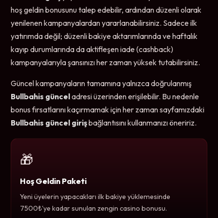
hoş geldin bonusunu talep edebilir, ardından düzenli olarak
yenilenen kampanyalardan yararlanabilirsiniz. Sadece ilk
yatırımda değil; düzenli bakiye aktarımlarında ve haftalık
kayıp durumlarında da aktifleşen iade (cashback)
kampanyalarıyla şansınızı her zaman yüksek tutabilirsiniz.
Güncel kampanyaların tamamına yalnızca doğrulanmış
Bullbahis güncel
adresi üzerinden erişilebilir. Bu nedenle
bonus fırsatlarını kaçırmamak için her zaman sayfamızdaki
Bullbahis güncel giriş
bağlantısını kullanmanızı öneririz.
🎁
Hoş Geldin Paketi
Yeni üyelerin yapacakları ilk bakiye yüklemesinde
7500₺'ye kadar sunulan zengin casino bonusu.