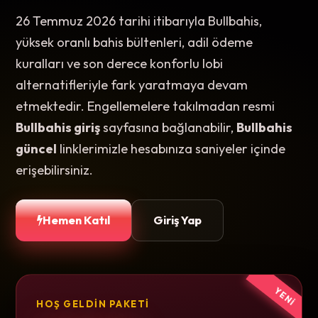
26 Temmuz 2026 tarihi itibarıyla Bullbahis,
yüksek oranlı bahis bültenleri, adil ödeme
kuralları ve son derece konforlu lobi
alternatifleriyle fark yaratmaya devam
etmektedir. Engellemelere takılmadan resmi
Bullbahis giriş
sayfasına bağlanabilir,
Bullbahis
güncel
linklerimizle hesabınıza saniyeler içinde
erişebilirsiniz.
Hemen Katıl
Giriş Yap
YENİ
HOŞ GELDIN PAKETI