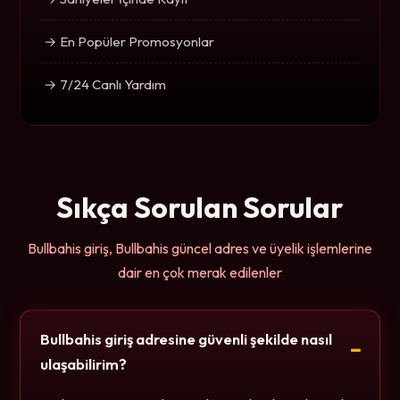
→ En Popüler Promosyonlar
→ 7/24 Canlı Yardım
Sıkça Sorulan Sorular
Bullbahis giriş, Bullbahis güncel adres ve üyelik işlemlerine
dair en çok merak edilenler
Bullbahis giriş adresine güvenli şekilde nasıl
ulaşabilirim?