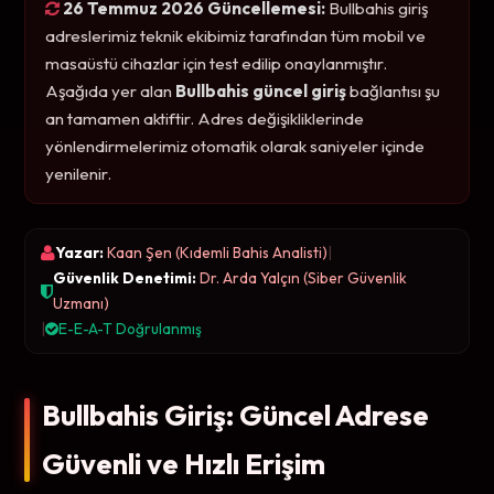
26 Temmuz 2026 Güncellemesi:
Bullbahis giriş
adreslerimiz teknik ekibimiz tarafından tüm mobil ve
masaüstü cihazlar için test edilip onaylanmıştır.
Aşağıda yer alan
Bullbahis güncel giriş
bağlantısı şu
an tamamen aktiftir. Adres değişikliklerinde
yönlendirmelerimiz otomatik olarak saniyeler içinde
yenilenir.
Yazar:
Kaan Şen (Kıdemli Bahis Analisti)
|
Güvenlik Denetimi:
Dr. Arda Yalçın (Siber Güvenlik
Uzmanı)
|
E-E-A-T Doğrulanmış
Bullbahis Giriş: Güncel Adrese
Güvenli ve Hızlı Erişim