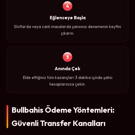
4
Eğlenceye Başla
Slotlarda veya canlı masalarda şansınızı denemenin keyfini
çıkarın.
5
Anında Çek
Elde ettiğiniz tüm kazançları 3 dakika içinde şahsi
hesaplarınıza çekin.
Bullbahis Ödeme Yöntemleri:
Güvenli Transfer Kanalları