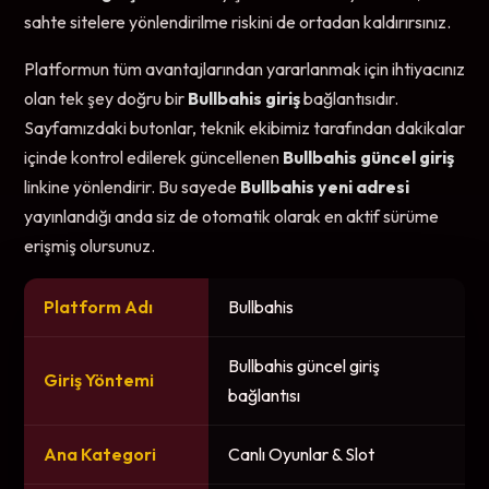
sahte sitelere yönlendirilme riskini de ortadan kaldırırsınız.
Platformun tüm avantajlarından yararlanmak için ihtiyacınız
olan tek şey doğru bir
Bullbahis giriş
bağlantısıdır.
Sayfamızdaki butonlar, teknik ekibimiz tarafından dakikalar
içinde kontrol edilerek güncellenen
Bullbahis güncel giriş
linkine yönlendirir. Bu sayede
Bullbahis yeni adresi
yayınlandığı anda siz de otomatik olarak en aktif sürüme
erişmiş olursunuz.
Platform Adı
Bullbahis
Bullbahis güncel giriş
Giriş Yöntemi
bağlantısı
Ana Kategori
Canlı Oyunlar & Slot