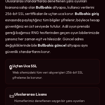
Uluslararası standartlarda denetlenen şans oyunları
lisansına sahip olan
Bullbahis
altyapısı, kullanıcı verilerini
256-bit SSL sertifikaları ile uçtan uca korur.
Bullbahis giriş
esnasında paylaştığınız tüm bilgiler şifrelenir; böylece hesap
güvenliğiniz en üst seviyede tutulur. Adil oyun prensibi
gereği bağımsız RNG testlerinden geçen oyun lobilerimizde
şansınız her zaman eşit ve hilesizdir. Güncel adres
değişikliklerinde bile
Bullbahis güncel
altyapısı aynı
güvenlik standartlarını korur.
Uçtan Uca SSL
🔒
Web sitemizdeki tüm veri alışverişleri 256-bit SSL
şifreleme ile korunur.
Uluslararası Lisans
📜
Hizmetlerimiz denetlenen saygın bir şans oyunları