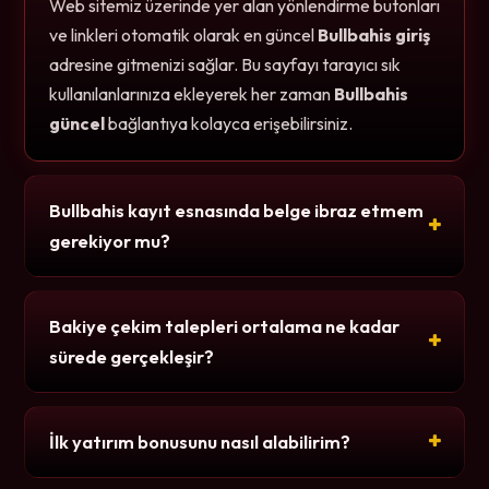
Web sitemiz üzerinde yer alan yönlendirme butonları
ve linkleri otomatik olarak en güncel
Bullbahis giriş
adresine gitmenizi sağlar. Bu sayfayı tarayıcı sık
kullanılanlarınıza ekleyerek her zaman
Bullbahis
güncel
bağlantıya kolayca erişebilirsiniz.
Bullbahis kayıt esnasında belge ibraz etmem
gerekiyor mu?
Bakiye çekim talepleri ortalama ne kadar
sürede gerçekleşir?
İlk yatırım bonusunu nasıl alabilirim?