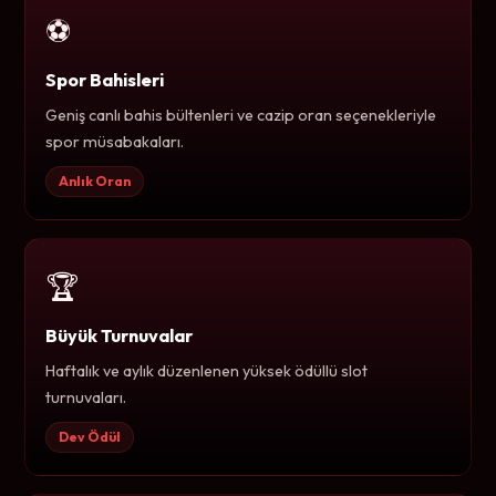
⚽
Spor Bahisleri
Geniş canlı bahis bültenleri ve cazip oran seçenekleriyle
spor müsabakaları.
Anlık Oran
🏆
Büyük Turnuvalar
Haftalık ve aylık düzenlenen yüksek ödüllü slot
turnuvaları.
Dev Ödül