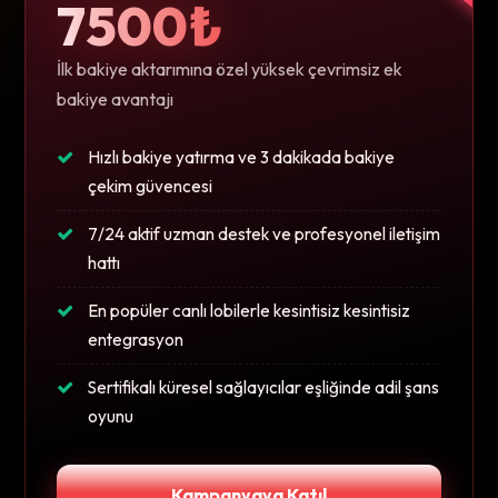
7500₺
İlk bakiye aktarımına özel yüksek çevrimsiz ek
bakiye avantajı
Hızlı bakiye yatırma ve 3 dakikada bakiye
çekim güvencesi
7/24 aktif uzman destek ve profesyonel iletişim
hattı
En popüler canlı lobilerle kesintisiz kesintisiz
entegrasyon
Sertifikalı küresel sağlayıcılar eşliğinde adil şans
oyunu
Kampanyaya Katıl