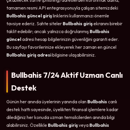
çıkabilecek sahte (phishing) adreslerden korunmak adına,
tamamen resmi API entegrasyonuyla çalışan sitemizdeki
Bullbahis güncel giriş
linklerini kullanmanızı önemle
tavsiye ederiz. Sahte siteler
Bullbahis giriş
ekranını birebir
taklit edebilir; ancak yalnızca doğrulanmış
Bullbahis
güncel
adresi hesap bilgilerinizin güvenliğini garanti eder.
Bu sayfayı favorilerinize ekleyerek her zaman en güncel
Bullbahis giriş adresi
bilgisine ulaşabilirsiniz.
Bullbahis 7/24 Aktif Uzman Canlı
Destek
Günün her anında üyelerinin yanında olan
Bullbahis
canlı
destek hattı sayesinde, üyelikten finansal işlemlere kadar
dilediğiniz her konuda uzman temsilcilerden anında bilgi
alabilirsiniz. Özellikle
Bullbahis giriş
veya
Bullbahis