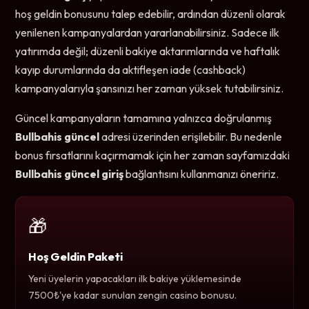
hoş geldin bonusunu talep edebilir, ardından düzenli olarak
yenilenen kampanyalardan yararlanabilirsiniz. Sadece ilk
yatırımda değil; düzenli bakiye aktarımlarında ve haftalık
kayıp durumlarında da aktifleşen iade (cashback)
kampanyalarıyla şansınızı her zaman yüksek tutabilirsiniz.
Güncel kampanyaların tamamına yalnızca doğrulanmış
Bullbahis güncel
adresi üzerinden erişilebilir. Bu nedenle
bonus fırsatlarını kaçırmamak için her zaman sayfamızdaki
Bullbahis güncel giriş
bağlantısını kullanmanızı öneririz.
🎁
Hoş Geldin Paketi
Yeni üyelerin yapacakları ilk bakiye yüklemesinde
7500₺'ye kadar sunulan zengin casino bonusu.