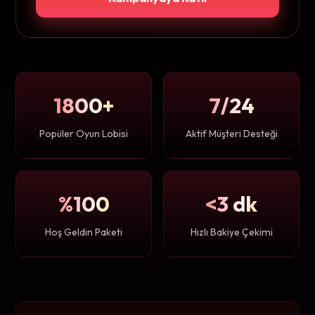
1800+
7/24
Popüler Oyun Lobisi
Aktif Müşteri Desteği
%100
<3 dk
Hoş Geldin Paketi
Hızlı Bakiye Çekimi