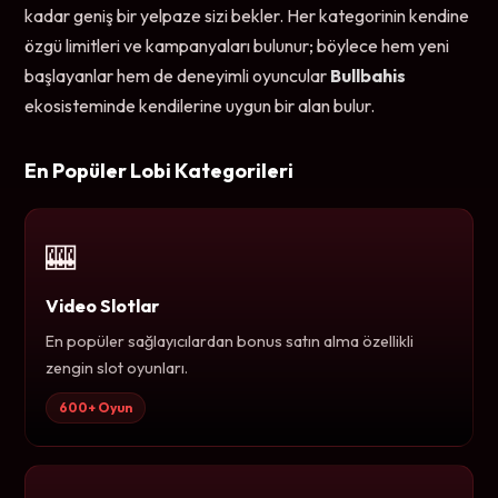
kadar geniş bir yelpaze sizi bekler. Her kategorinin kendine
özgü limitleri ve kampanyaları bulunur; böylece hem yeni
başlayanlar hem de deneyimli oyuncular
Bullbahis
ekosisteminde kendilerine uygun bir alan bulur.
En Popüler Lobi Kategorileri
🎰
Video Slotlar
En popüler sağlayıcılardan bonus satın alma özellikli
zengin slot oyunları.
600+ Oyun