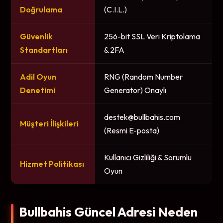
Doğrulama
(C.I.L.)
Güvenlik
256-bit SSL Veri Kriptolama
Standartları
& 2FA
Adil Oyun
RNG (Random Number
Denetimi
Generator) Onaylı
destek@bullbahis.com
Müşteri İlişkileri
(Resmi E-posta)
Kullanıcı Gizliliği & Sorumlu
Hizmet Politikası
Oyun
Bullbahis Güncel Adresi Neden