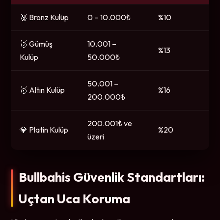
🥉 Bronz Kulüp
0 – 10.000₺
%10
🥈 Gümüş
10.001 –
%13
Kulüp
50.000₺
50.001 –
🥇 Altın Kulüp
%16
200.000₺
200.001₺ ve
💎 Platin Kulüp
%20
üzeri
Bullbahis Güvenlik Standartları:
Uçtan Uca Koruma