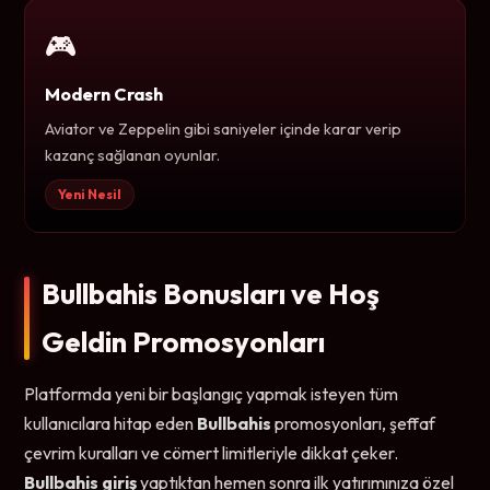
🎮
Modern Crash
Aviator ve Zeppelin gibi saniyeler içinde karar verip
kazanç sağlanan oyunlar.
Yeni Nesil
Bullbahis Bonusları ve Hoş
Geldin Promosyonları
Platformda yeni bir başlangıç yapmak isteyen tüm
kullanıcılara hitap eden
Bullbahis
promosyonları, şeffaf
çevrim kuralları ve cömert limitleriyle dikkat çeker.
Bullbahis giriş
yaptıktan hemen sonra ilk yatırımınıza özel