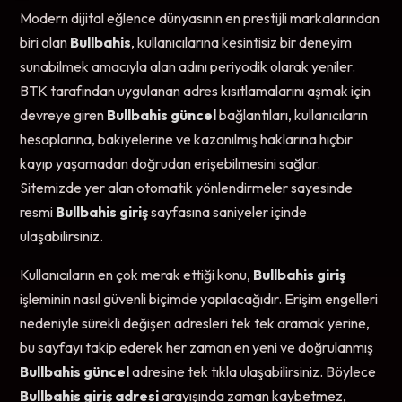
Modern dijital eğlence dünyasının en prestijli markalarından
biri olan
Bullbahis
, kullanıcılarına kesintisiz bir deneyim
sunabilmek amacıyla alan adını periyodik olarak yeniler.
BTK tarafından uygulanan adres kısıtlamalarını aşmak için
devreye giren
Bullbahis güncel
bağlantıları, kullanıcıların
hesaplarına, bakiyelerine ve kazanılmış haklarına hiçbir
kayıp yaşamadan doğrudan erişebilmesini sağlar.
Sitemizde yer alan otomatik yönlendirmeler sayesinde
resmi
Bullbahis giriş
sayfasına saniyeler içinde
ulaşabilirsiniz.
Kullanıcıların en çok merak ettiği konu,
Bullbahis giriş
işleminin nasıl güvenli biçimde yapılacağıdır. Erişim engelleri
nedeniyle sürekli değişen adresleri tek tek aramak yerine,
bu sayfayı takip ederek her zaman en yeni ve doğrulanmış
Bullbahis güncel
adresine tek tıkla ulaşabilirsiniz. Böylece
Bullbahis giriş adresi
arayışında zaman kaybetmez,