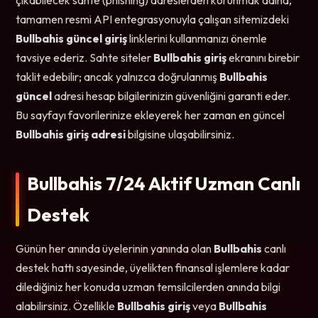
çıkabilecek sahte (phishing) adreslerden korunmak adına,
tamamen resmi API entegrasyonuyla çalışan sitemizdeki
Bullbahis güncel giriş
linklerini kullanmanızı önemle
tavsiye ederiz. Sahte siteler
Bullbahis giriş
ekranını birebir
taklit edebilir; ancak yalnızca doğrulanmış
Bullbahis
güncel
adresi hesap bilgilerinizin güvenliğini garanti eder.
Bu sayfayı favorilerinize ekleyerek her zaman en güncel
Bullbahis giriş adresi
bilgisine ulaşabilirsiniz.
Bullbahis 7/24 Aktif Uzman Canlı
Destek
Günün her anında üyelerinin yanında olan
Bullbahis
canlı
destek hattı sayesinde, üyelikten finansal işlemlere kadar
dilediğiniz her konuda uzman temsilcilerden anında bilgi
alabilirsiniz. Özellikle
Bullbahis giriş
veya
Bullbahis