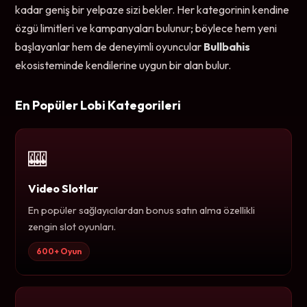
kadar geniş bir yelpaze sizi bekler. Her kategorinin kendine
özgü limitleri ve kampanyaları bulunur; böylece hem yeni
başlayanlar hem de deneyimli oyuncular
Bullbahis
ekosisteminde kendilerine uygun bir alan bulur.
En Popüler Lobi Kategorileri
🎰
Video Slotlar
En popüler sağlayıcılardan bonus satın alma özellikli
zengin slot oyunları.
600+ Oyun