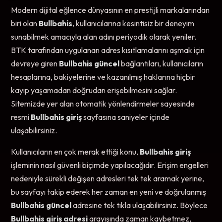
Modern dijital eğlence dünyasının en prestijli markalarından
biri olan
Bullbahis
, kullanıcılarına kesintisiz bir deneyim
sunabilmek amacıyla alan adını periyodik olarak yeniler.
BTK tarafından uygulanan adres kısıtlamalarını aşmak için
devreye giren
Bullbahis güncel
bağlantıları, kullanıcıların
hesaplarına, bakiyelerine ve kazanılmış haklarına hiçbir
kayıp yaşamadan doğrudan erişebilmesini sağlar.
Sitemizde yer alan otomatik yönlendirmeler sayesinde
resmi
Bullbahis giriş
sayfasına saniyeler içinde
ulaşabilirsiniz.
Kullanıcıların en çok merak ettiği konu,
Bullbahis giriş
işleminin nasıl güvenli biçimde yapılacağıdır. Erişim engelleri
nedeniyle sürekli değişen adresleri tek tek aramak yerine,
bu sayfayı takip ederek her zaman en yeni ve doğrulanmış
Bullbahis güncel
adresine tek tıkla ulaşabilirsiniz. Böylece
Bullbahis giriş adresi
arayışında zaman kaybetmez,