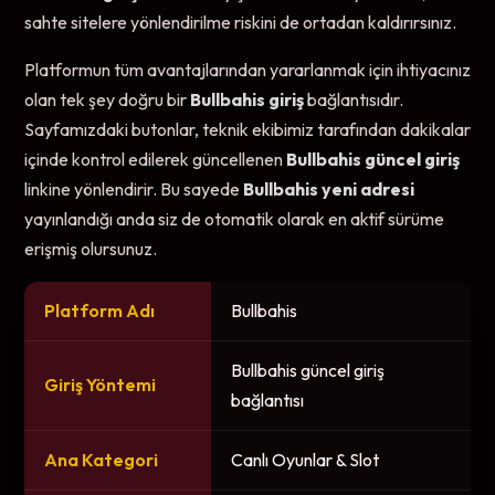
sahte sitelere yönlendirilme riskini de ortadan kaldırırsınız.
Platformun tüm avantajlarından yararlanmak için ihtiyacınız
olan tek şey doğru bir
Bullbahis giriş
bağlantısıdır.
Sayfamızdaki butonlar, teknik ekibimiz tarafından dakikalar
içinde kontrol edilerek güncellenen
Bullbahis güncel giriş
linkine yönlendirir. Bu sayede
Bullbahis yeni adresi
yayınlandığı anda siz de otomatik olarak en aktif sürüme
erişmiş olursunuz.
Platform Adı
Bullbahis
Bullbahis güncel giriş
Giriş Yöntemi
bağlantısı
Ana Kategori
Canlı Oyunlar & Slot