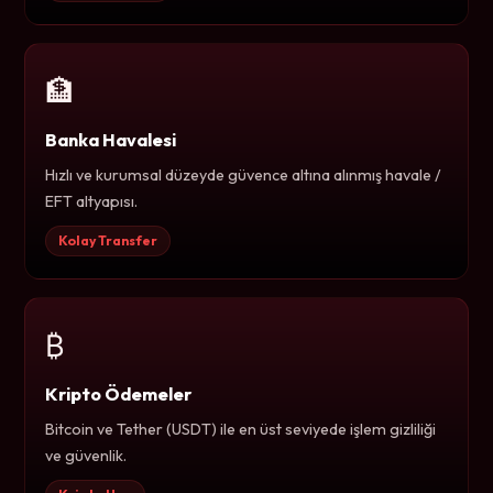
🏦
Banka Havalesi
Hızlı ve kurumsal düzeyde güvence altına alınmış havale /
EFT altyapısı.
Kolay Transfer
₿
Kripto Ödemeler
Bitcoin ve Tether (USDT) ile en üst seviyede işlem gizliliği
ve güvenlik.