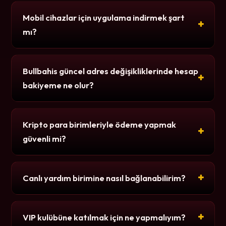
Mobil cihazlar için uygulama indirmek şart
mı?
Bullbahis güncel adres değişikliklerinde hesap
bakiyeme ne olur?
Kripto para birimleriyle ödeme yapmak
güvenli mi?
Canlı yardım birimine nasıl bağlanabilirim?
VIP kulübüne katılmak için ne yapmalıyım?