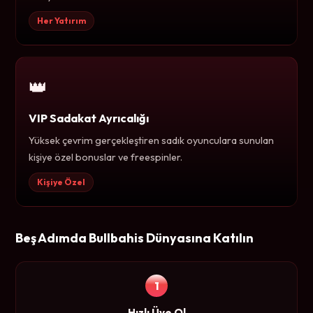
Her Yatırım
👑
VIP Sadakat Ayrıcalığı
Yüksek çevrim gerçekleştiren sadık oyunculara sunulan
kişiye özel bonuslar ve freespinler.
Kişiye Özel
Beş Adımda Bullbahis Dünyasına Katılın
1
Hızlı Üye Ol