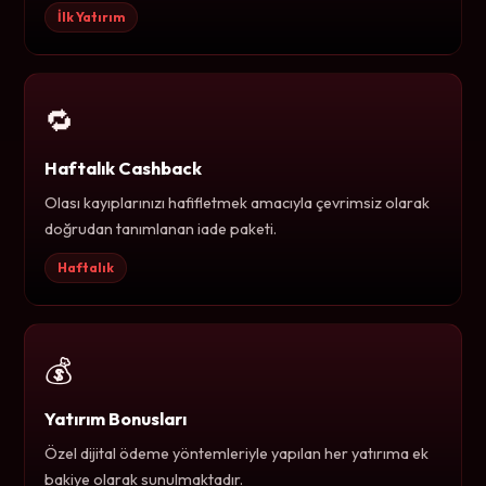
İlk Yatırım
🔁
Haftalık Cashback
Olası kayıplarınızı hafifletmek amacıyla çevrimsiz olarak
doğrudan tanımlanan iade paketi.
Haftalık
💰
Yatırım Bonusları
Özel dijital ödeme yöntemleriyle yapılan her yatırıma ek
bakiye olarak sunulmaktadır.