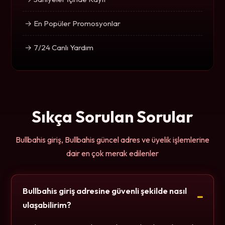
→ En Popüler Promosyonlar
→ 7/24 Canlı Yardım
Sıkça Sorulan Sorular
Bullbahis giriş, Bullbahis güncel adres ve üyelik işlemlerine
dair en çok merak edilenler
Bullbahis giriş adresine güvenli şekilde nasıl
ulaşabilirim?