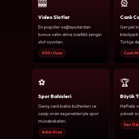
🎰
🎡
Video Slotlar
Canlı C
En popüler sağlayıcılardan
Gerçek kru
bonus satın alma özellikli zengin
blackjack
slot oyunları.
Türkçe de
600+ Oyun
Canlı M
⚽
🏆
Spor Bahisleri
Büyük T
Geniş canlı bahis bültenleri ve
Haftalık 
cazip oran seçenekleriyle spor
yüksek ödü
müsabakaları.
Dev Ödü
Anlık Oran