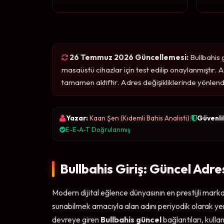
26 Temmuz 2026 Güncellemesi:
Bullbahis 
masaüstü cihazlar için test edilip onaylanmıştır.
tamamen aktiftir. Adres değişikliklerinde yönlend
Yazar:
Kaan Şen (Kıdemli Bahis Analisti)
|
Güvenli
E-E-A-T Doğrulanmış
Bullbahis Giriş: Güncel Adre
Modern dijital eğlence dünyasının en prestijli marka
sunabilmek amacıyla alan adını periyodik olarak yen
devreye giren
Bullbahis güncel
bağlantıları, kulla