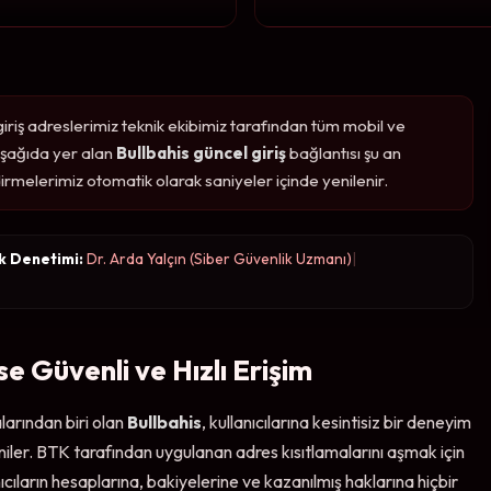
giriş adreslerimiz teknik ekibimiz tarafından tüm mobil ve
 Aşağıda yer alan
Bullbahis güncel giriş
bağlantısı şu an
irmelerimiz otomatik olarak saniyeler içinde yenilenir.
k Denetimi:
Dr. Arda Yalçın (Siber Güvenlik Uzmanı)
|
se Güvenli ve Hızlı Erişim
larından biri olan
Bullbahis
, kullanıcılarına kesintisiz bir deneyim
iler. BTK tarafından uygulanan adres kısıtlamalarını aşmak için
nıcıların hesaplarına, bakiyelerine ve kazanılmış haklarına hiçbir