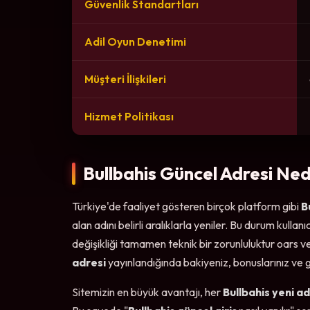
Güvenlik Standartları
Adil Oyun Denetimi
Müşteri İlişkileri
Hizmet Politikası
Bullbahis Güncel Adresi Ned
Türkiye'de faaliyet gösteren birçok platform gibi
B
alan adını belirli aralıklarla yeniler. Bu durum kulla
değişikliği tamamen teknik bir zorunluluktur oars ve 
adresi
yayınlandığında bakiyeniz, bonuslarınız ve 
Sitemizin en büyük avantajı, her
Bullbahis yeni ad