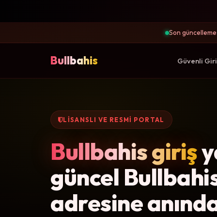
Son güncelleme
Bullbahis
Güvenli Giri
LİSANSLI VE RESMİ PORTAL
Bullbahis giriş
y
güncel Bullbahi
adresine anınd