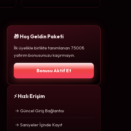
🎁 Hoş Geldin Paketi
İlk üyelikle birlikte tanımlanan 7500₺
yatırım bonusunuzu kaçırmayın.
Bonusu Aktif Et
⚡ Hızlı Erişim
→ Güncel Giriş Bağlantısı
→ Saniyeler İçinde Kayıt