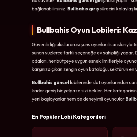
Bu sayede "
Bullbahis güncel giriş
nasıl yapılır" 
bağlanabilirsiniz.
Bullbahis giriş
sürecini kolaylaşt
Bullbahis Oyun Lobileri: Ka
Güvenilirliği uluslararası şans oyunları lisanslarıyla 
sunan yüzlerce farklı seçeneğe ev sahipliği yapar
odaları, her bütçeye uygun esnek limitleriyle oyunc
karşınıza çıkan zengin oyun kataloğu, sektörün en yenil
Bullbahis güncel
lobilerinde slot oyunlarından can
kadar geniş bir yelpaze sizi bekler. Her kategorini
yeni başlayanlar hem de deneyimli oyuncular
Bullb
En Popüler Lobi Kategorileri