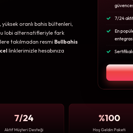
güvences
7/24 akti
 yüksek oranlı bahis bültenleri,
En popüler
 lobi alternatifleriyle fark
entegra
lere takılmadan resmi
Bullbahis
cel
linklerimizle hesabınıza
Sertifikal
7/24
%100
Aktif Müşteri Desteği
Hoş Geldin Paketi