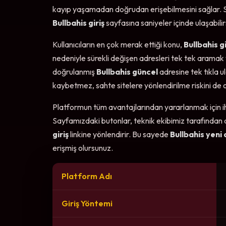
kayıp yaşamadan doğrudan erişebilmesini sağlar. 
Bullbahis giriş
sayfasına saniyeler içinde ulaşabilir
Kullanıcıların en çok merak ettiği konu,
Bullbahis gi
nedeniyle sürekli değişen adresleri tek tek aramak
doğrulanmış
Bullbahis güncel
adresine tek tıkla u
kaybetmez, sahte sitelere yönlendirilme riskini de o
Platformun tüm avantajlarından yararlanmak için ih
Sayfamızdaki butonlar, teknik ekibimiz tarafından 
giriş
linkine yönlendirir. Bu sayede
Bullbahis yeni 
erişmiş olursunuz.
Platform Adı
Giriş Yöntemi