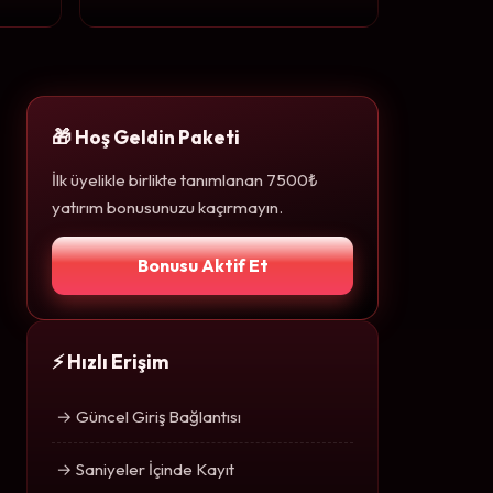
🎁 Hoş Geldin Paketi
İlk üyelikle birlikte tanımlanan 7500₺
yatırım bonusunuzu kaçırmayın.
Bonusu Aktif Et
⚡ Hızlı Erişim
→ Güncel Giriş Bağlantısı
→ Saniyeler İçinde Kayıt