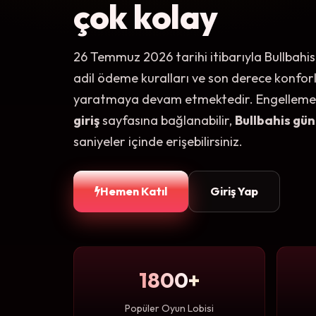
çok kolay
26 Temmuz 2026 tarihi itibarıyla Bullbahis,
adil ödeme kuralları ve son derece konforlu
yaratmaya devam etmektedir. Engelleme
giriş
sayfasına bağlanabilir,
Bullbahis gün
saniyeler içinde erişebilirsiniz.
Hemen Katıl
Giriş Yap
1800+
Popüler Oyun Lobisi