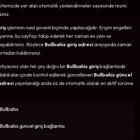
Sitemizde yer alan otomatik yönlendirmeler sayesinde resmi
siniz.
riş
işleminin nasıl güvenli biçimde yapılacağıdır. Erişim engelleri
 yerine, bu sayfayı takip ederek her zaman en yeni ve
laşabilirsiniz. Böylece
Bullbahis giriş adresi
arayışında zaman
rtadan kaldırırsınız.
tiyacınız olan tek şey doğru bir
Bullbahis giriş
bağlantısıdır.
dakikalar içinde kontrol edilerek güncellenen
Bullbahis güncel
adresi
yayınlandığı anda siz de otomatik olarak en aktif sürüme
Bullbahis
Bullbahis güncel giriş bağlantısı