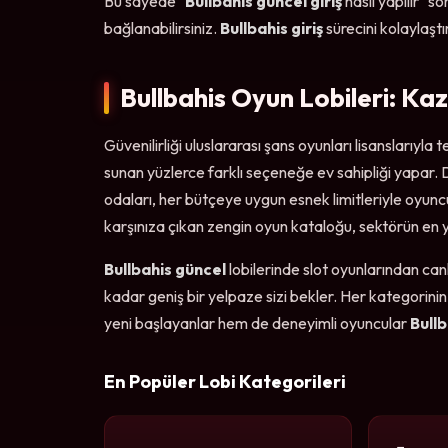
Bu sayede "
Bullbahis güncel giriş
nasıl yapılır" 
bağlanabilirsiniz.
Bullbahis giriş
sürecini kolaylaşt
Bullbahis Oyun Lobileri: Ka
Güvenilirliği uluslararası şans oyunları lisanslarıyla 
sunan yüzlerce farklı seçeneğe ev sahipliği yapar
odaları, her bütçeye uygun esnek limitleriyle oyunc
karşınıza çıkan zengin oyun kataloğu, sektörün en yenil
Bullbahis güncel
lobilerinde slot oyunlarından can
kadar geniş bir yelpaze sizi bekler. Her kategorini
yeni başlayanlar hem de deneyimli oyuncular
Bullb
En Popüler Lobi Kategorileri