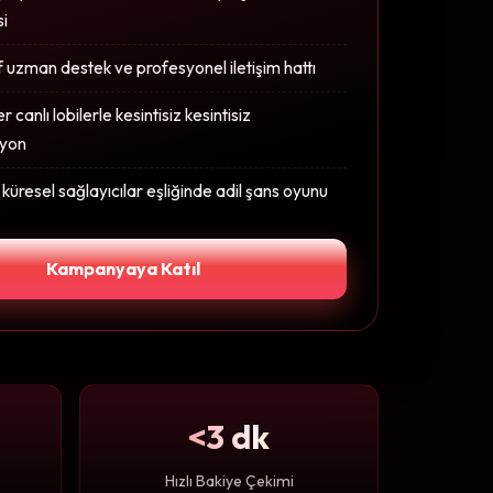
i
f uzman destek ve profesyonel iletişim hattı
 canlı lobilerle kesintisiz kesintisiz
syon
ı küresel sağlayıcılar eşliğinde adil şans oyunu
Kampanyaya Katıl
<3 dk
Hızlı Bakiye Çekimi