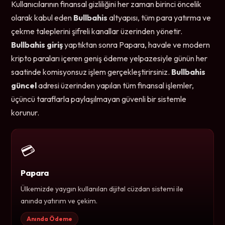
Kullanıcılarının finansal gizliliğini her zaman birinci öncelik
olarak kabul eden
Bullbahis
altyapısı, tüm para yatırma ve
çekme taleplerini şifreli kanallar üzerinden yönetir.
Bullbahis giriş
yaptıktan sonra Papara, havale ve modern
kripto paraları içeren geniş ödeme yelpazesiyle günün her
saatinde komisyonsuz işlem gerçekleştirirsiniz.
Bullbahis
güncel
adresi üzerinden yapılan tüm finansal işlemler,
üçüncü taraflarla paylaşılmayan güvenli bir sistemle
korunur.
💳
Papara
Ülkemizde yaygın kullanılan dijital cüzdan sistemi ile
anında yatırım ve çekim.
Anında Ödeme