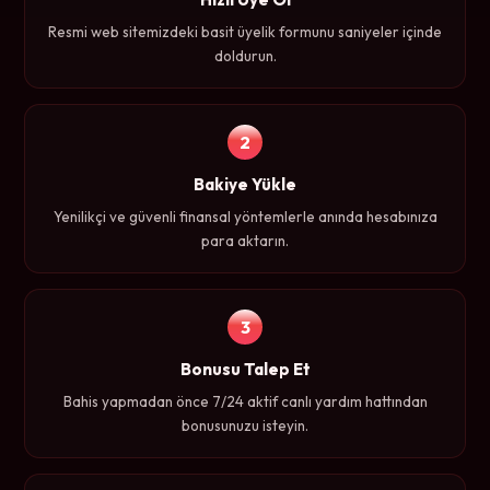
Resmi web sitemizdeki basit üyelik formunu saniyeler içinde
doldurun.
2
Bakiye Yükle
Yenilikçi ve güvenli finansal yöntemlerle anında hesabınıza
para aktarın.
3
Bonusu Talep Et
Bahis yapmadan önce 7/24 aktif canlı yardım hattından
bonusunuzu isteyin.