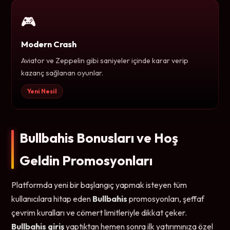
🎮
Modern Crash
Aviator ve Zeppelin gibi saniyeler içinde karar verip
kazanç sağlanan oyunlar.
Yeni Nesil
Bullbahis Bonusları ve Hoş
Geldin Promosyonları
Platformda yeni bir başlangıç yapmak isteyen tüm
kullanıcılara hitap eden
Bullbahis
promosyonları, şeffaf
çevrim kuralları ve cömert limitleriyle dikkat çeker.
Bullbahis giriş
yaptıktan hemen sonra ilk yatırımınıza özel