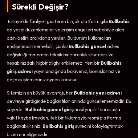
Sürekli Değişir?
Türkiye'de faaliyet gösteren birçok platform gibi
Bullbahis
de yasal düzenlemeler ve erişim engelleri sebebiyle alan
adını belirli aralıklarla yeniler. Bu durum kullanıcıları
endişelendirmemelidir; çünkü
Bullbahis güncel
adres
değişikliği tamamen teknik bir zorunluluktur oars ve
hesabınızdaki hiçbir bilgiyi etkilemez. Yeni bir
Bullbahis
giriş adresi
yayınlandığında bakiyeniz, bonuslarınız ve
geçmiş işlemleriniz aynen korunur.
Sitemizin en büyük avantajı, her
Bullbahis yeni adresi
devreye girdiğinde bağlantıları anında güncellememizdir. Bu
sayede "
Bullbahis güncel giriş
nasıl yapılır" sorusuyla
vakit kaybetmeden, tek bir tıklamayla resmi platforma
bağlanabilirsiniz.
Bullbahis giriş
sürecini kolaylaştırmak
bizim önceliğimizdir.