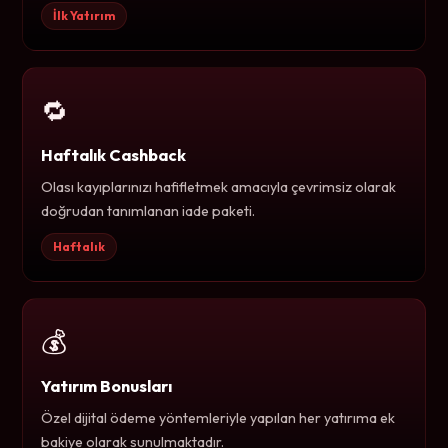
İlk Yatırım
🔁
Haftalık Cashback
Olası kayıplarınızı hafifletmek amacıyla çevrimsiz olarak
doğrudan tanımlanan iade paketi.
Haftalık
💰
Yatırım Bonusları
Özel dijital ödeme yöntemleriyle yapılan her yatırıma ek
bakiye olarak sunulmaktadır.