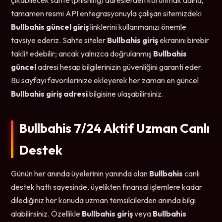
çıkabilecek sahte (phishing) adreslerden korunmak adına,
tamamen resmi API entegrasyonuyla çalışan sitemizdeki
Bullbahis güncel giriş
linklerini kullanmanızı önemle
tavsiye ederiz. Sahte siteler
Bullbahis giriş
ekranını birebir
taklit edebilir; ancak yalnızca doğrulanmış
Bullbahis
güncel
adresi hesap bilgilerinizin güvenliğini garanti eder.
Bu sayfayı favorilerinize ekleyerek her zaman en güncel
Bullbahis giriş adresi
bilgisine ulaşabilirsiniz.
Bullbahis 7/24 Aktif Uzman Canlı
Destek
Günün her anında üyelerinin yanında olan
Bullbahis
canlı
destek hattı sayesinde, üyelikten finansal işlemlere kadar
dilediğiniz her konuda uzman temsilcilerden anında bilgi
alabilirsiniz. Özellikle
Bullbahis giriş
veya
Bullbahis