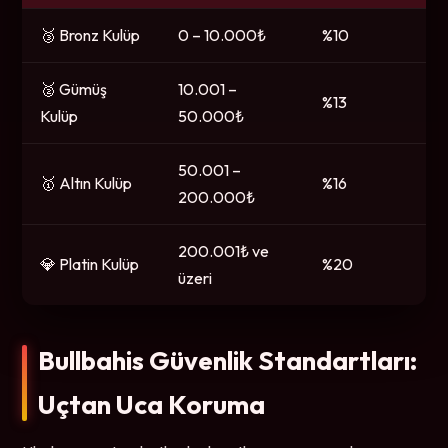
🥉 Bronz Kulüp
0 – 10.000₺
%10
🥈 Gümüş
10.001 –
%13
Kulüp
50.000₺
50.001 –
🥇 Altın Kulüp
%16
200.000₺
200.001₺ ve
💎 Platin Kulüp
%20
üzeri
Bullbahis Güvenlik Standartları:
Uçtan Uca Koruma