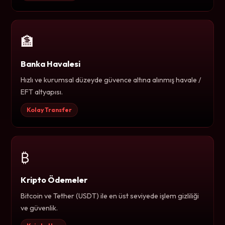
🏦
Banka Havalesi
Hızlı ve kurumsal düzeyde güvence altına alınmış havale /
EFT altyapısı.
Kolay Transfer
₿
Kripto Ödemeler
Bitcoin ve Tether (USDT) ile en üst seviyede işlem gizliliği
ve güvenlik.