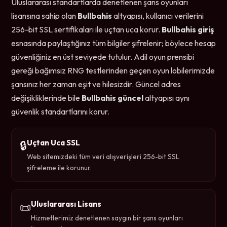
Uluslararası standartlarda denetlenen şans oyunları
lisansına sahip olan
Bullbahis
altyapısı, kullanıcı verilerini
256-bit SSL sertifikaları ile uçtan uca korur.
Bullbahis giriş
esnasında paylaştığınız tüm bilgiler şifrelenir; böylece hesap
güvenliğiniz en üst seviyede tutulur. Adil oyun prensibi
gereği bağımsız RNG testlerinden geçen oyun lobilerimizde
şansınız her zaman eşit ve hilesizdir. Güncel adres
değişikliklerinde bile
Bullbahis güncel
altyapısı aynı
güvenlik standartlarını korur.
Uçtan Uca SSL
🔒
Web sitemizdeki tüm veri alışverişleri 256-bit SSL
şifreleme ile korunur.
Uluslararası Lisans
📜
Hizmetlerimiz denetlenen saygın bir şans oyunları