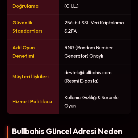
Doğrulama
(C.I.L.)
Güvenlik
256-bit SSL Veri Kriptolama
Standartları
& 2FA
Adil Oyun
RNG (Random Number
Denetimi
Generator) Onaylı
destek@bullbahis.com
Müşteri İlişkileri
(Resmi E-posta)
Kullanıcı Gizliliği & Sorumlu
Hizmet Politikası
Oyun
Bullbahis Güncel Adresi Neden