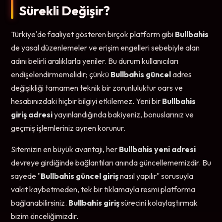
Sürekli Değişir?
Türkiye'de faaliyet gösteren birçok platform gibi
Bullbahis
de yasal düzenlemeler ve erişim engelleri sebebiyle alan
adını belirli aralıklarla yeniler. Bu durum kullanıcıları
endişelendirmemelidir; çünkü
Bullbahis güncel
adres
değişikliği tamamen teknik bir zorunluluktur oars ve
hesabınızdaki hiçbir bilgiyi etkilemez. Yeni bir
Bullbahis
giriş adresi
yayınlandığında bakiyeniz, bonuslarınız ve
geçmiş işlemleriniz aynen korunur.
Sitemizin en büyük avantajı, her
Bullbahis yeni adresi
devreye girdiğinde bağlantıları anında güncellememizdir. Bu
sayede "
Bullbahis güncel giriş
nasıl yapılır" sorusuyla
vakit kaybetmeden, tek bir tıklamayla resmi platforma
bağlanabilirsiniz.
Bullbahis giriş
sürecini kolaylaştırmak
bizim önceliğimizdir.