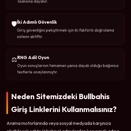
lisansına dayanır.
İki Adımlı Güvenlik
🛡️
Giriş güvenliğini pekiştirmek için iki faktörlü doğrulama
sistemi aktiftir.
RNG Adil Oyun
⚖️
Oyun sonuçlarının tamamen şansa dayalı olduğu bağımsız
testlerle onaylanmıştır.
Neden Sitemizdeki Bullbahis
Giriş Linklerini Kullanmalısınız?
Arama motorlarında veya sosyal medyada karşınıza