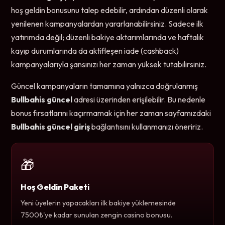
hoş geldin bonusunu talep edebilir, ardından düzenli olarak
yenilenen kampanyalardan yararlanabilirsiniz. Sadece ilk
yatırımda değil; düzenli bakiye aktarımlarında ve haftalık
kayıp durumlarında da aktifleşen iade (cashback)
kampanyalarıyla şansınızı her zaman yüksek tutabilirsiniz.
Güncel kampanyaların tamamına yalnızca doğrulanmış
Bullbahis güncel
adresi üzerinden erişilebilir. Bu nedenle
bonus fırsatlarını kaçırmamak için her zaman sayfamızdaki
Bullbahis güncel giriş
bağlantısını kullanmanızı öneririz.
🎁
Hoş Geldin Paketi
Yeni üyelerin yapacakları ilk bakiye yüklemesinde
7500₺'ye kadar sunulan zengin casino bonusu.