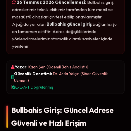
26 Temmuz 2026 Güncellemesi:
Bullbahis giriş
adreslerimiz teknik ekibimiz tarafından tüm mobil ve
masaüstü cihazlar için test edilip onaylanmıştır.
Aşağıda yer alan
Bullbahis güncel giriş
bağlantısı şu
an tamamen aktiftir. Adres değişikliklerinde
yönlendirmelerimiz otomatik olarak saniyeler içinde
yenilenir.
Yazar:
Kaan Şen (Kıdemli Bahis Analisti)
|
Güvenlik Denetimi:
Dr. Arda Yalçın (Siber Güvenlik
Uzmanı)
|
E-E-A-T Doğrulanmış
Bullbahis Giriş: Güncel Adrese
Güvenli ve Hızlı Erişim