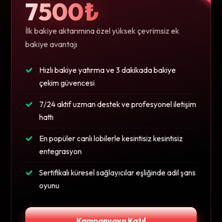
7500₺
İlk bakiye aktarımına özel yüksek çevrimsiz ek
bakiye avantajı
Hızlı bakiye yatırma ve 3 dakikada bakiye
çekim güvencesi
7/24 aktif uzman destek ve profesyonel iletişim
hattı
En popüler canlı lobilerle kesintisiz kesintisiz
entegrasyon
Sertifikalı küresel sağlayıcılar eşliğinde adil şans
oyunu
Kampanyaya Katıl