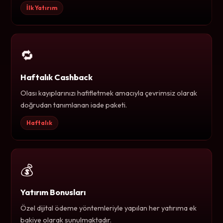
İlk Yatırım
🔁
Haftalık Cashback
Olası kayıplarınızı hafifletmek amacıyla çevrimsiz olarak
doğrudan tanımlanan iade paketi.
Haftalık
💰
Yatırım Bonusları
Özel dijital ödeme yöntemleriyle yapılan her yatırıma ek
bakiye olarak sunulmaktadır.