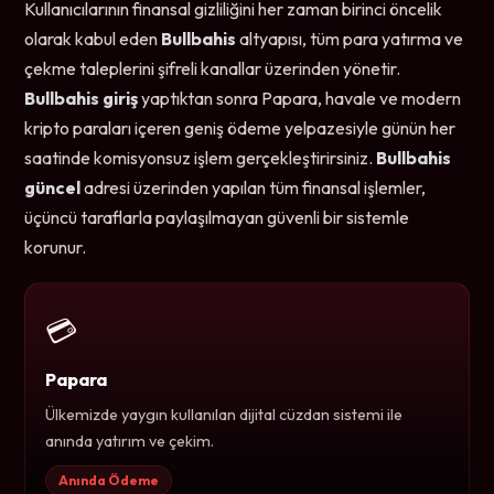
Kullanıcılarının finansal gizliliğini her zaman birinci öncelik
olarak kabul eden
Bullbahis
altyapısı, tüm para yatırma ve
çekme taleplerini şifreli kanallar üzerinden yönetir.
Bullbahis giriş
yaptıktan sonra Papara, havale ve modern
kripto paraları içeren geniş ödeme yelpazesiyle günün her
saatinde komisyonsuz işlem gerçekleştirirsiniz.
Bullbahis
güncel
adresi üzerinden yapılan tüm finansal işlemler,
üçüncü taraflarla paylaşılmayan güvenli bir sistemle
korunur.
💳
Papara
Ülkemizde yaygın kullanılan dijital cüzdan sistemi ile
anında yatırım ve çekim.
Anında Ödeme