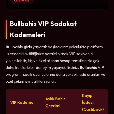
Kripto Hızı
Bullbahis VIP Sadakat
Kademeleri
Bullbahis giriş
yaparak başladığınız yolculukta platform
üzerindeki aktifliğinize paralel olarak VIP seviyenizi
yükseltebilir, kişiye özel atanan hesap temsilcinizle çok
daha konforlu bir deneyim yaşayabilirsiniz.
Bullbahis
VIP
programı, sadık oyuncularına daha yüksek iade oranları ve
özel çekim ayrıcalıkları sunar.
Kayıp
Aylık Bahis
VIP Kademe
İadesi
Çevrimi
(Cashback)