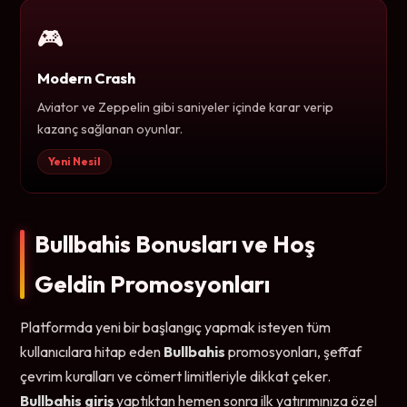
🎮
Modern Crash
Aviator ve Zeppelin gibi saniyeler içinde karar verip
kazanç sağlanan oyunlar.
Yeni Nesil
Bullbahis Bonusları ve Hoş
Geldin Promosyonları
Platformda yeni bir başlangıç yapmak isteyen tüm
kullanıcılara hitap eden
Bullbahis
promosyonları, şeffaf
çevrim kuralları ve cömert limitleriyle dikkat çeker.
Bullbahis giriş
yaptıktan hemen sonra ilk yatırımınıza özel