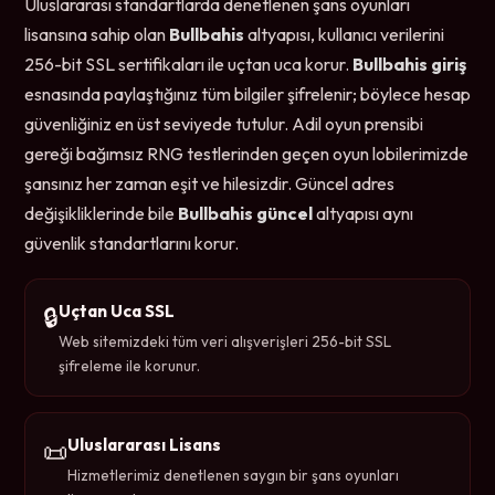
Uluslararası standartlarda denetlenen şans oyunları
lisansına sahip olan
Bullbahis
altyapısı, kullanıcı verilerini
256-bit SSL sertifikaları ile uçtan uca korur.
Bullbahis giriş
esnasında paylaştığınız tüm bilgiler şifrelenir; böylece hesap
güvenliğiniz en üst seviyede tutulur. Adil oyun prensibi
gereği bağımsız RNG testlerinden geçen oyun lobilerimizde
şansınız her zaman eşit ve hilesizdir. Güncel adres
değişikliklerinde bile
Bullbahis güncel
altyapısı aynı
güvenlik standartlarını korur.
Uçtan Uca SSL
🔒
Web sitemizdeki tüm veri alışverişleri 256-bit SSL
şifreleme ile korunur.
Uluslararası Lisans
📜
Hizmetlerimiz denetlenen saygın bir şans oyunları