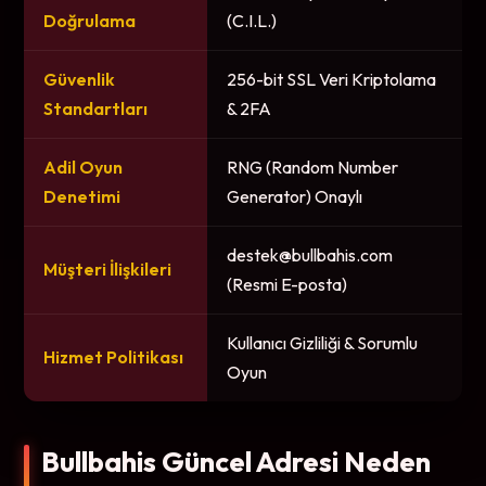
Doğrulama
(C.I.L.)
Güvenlik
256-bit SSL Veri Kriptolama
Standartları
& 2FA
Adil Oyun
RNG (Random Number
Denetimi
Generator) Onaylı
destek@bullbahis.com
Müşteri İlişkileri
(Resmi E-posta)
Kullanıcı Gizliliği & Sorumlu
Hizmet Politikası
Oyun
Bullbahis Güncel Adresi Neden