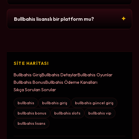
Bullbahis lisanslı bir platform mu?
SITE HARITASI
Bullbahis Giriş
Bullbahis Detaylar
Bullbahis Oyunlar
Bullbahis Bonus
Bullbahis Ödeme Kanalları
Sıkça Sorulan Sorular
bullbahis
bullbahis giriş
bullbahis güncel giriş
bullbahis bonus
bullbahis slots
bullbahis vip
bullbahis lisans