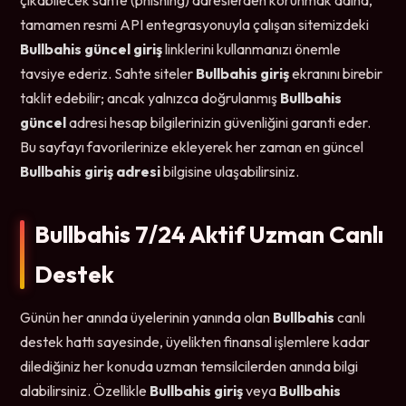
çıkabilecek sahte (phishing) adreslerden korunmak adına,
tamamen resmi API entegrasyonuyla çalışan sitemizdeki
Bullbahis güncel giriş
linklerini kullanmanızı önemle
tavsiye ederiz. Sahte siteler
Bullbahis giriş
ekranını birebir
taklit edebilir; ancak yalnızca doğrulanmış
Bullbahis
güncel
adresi hesap bilgilerinizin güvenliğini garanti eder.
Bu sayfayı favorilerinize ekleyerek her zaman en güncel
Bullbahis giriş adresi
bilgisine ulaşabilirsiniz.
Bullbahis 7/24 Aktif Uzman Canlı
Destek
Günün her anında üyelerinin yanında olan
Bullbahis
canlı
destek hattı sayesinde, üyelikten finansal işlemlere kadar
dilediğiniz her konuda uzman temsilcilerden anında bilgi
alabilirsiniz. Özellikle
Bullbahis giriş
veya
Bullbahis