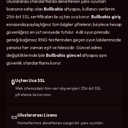
Uluslararası standartlarda denetlenen şans oyunları
lisansına sahip olan
Bullbahis
altyapısı, kullanıcı verilerini
256-bit SSL sertifikaları ile uçtan uca korur.
Bullbahis giriş
esnasında paylaştığınız tüm bilgiler şifrelenir; böylece hesap
güvenliğiniz en üst seviyede tutulur. Adil oyun prensibi
gereği bağımsız RNG testlerinden geçen oyun lobilerimizde
şansınız her zaman eşit ve hilesizdir. Güncel adres
değişikliklerinde bile
Bullbahis güncel
altyapısı aynı
güvenlik standartlarını korur.
Uçtan Uca SSL
🔒
Web sitemizdeki tüm veri alışverişleri 256-bit SSL
şifreleme ile korunur.
Uluslararası Lisans
📜
Hizmetlerimiz denetlenen saygın bir şans oyunları