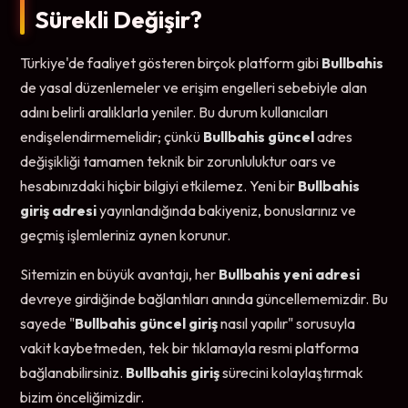
Sürekli Değişir?
Türkiye'de faaliyet gösteren birçok platform gibi
Bullbahis
de yasal düzenlemeler ve erişim engelleri sebebiyle alan
adını belirli aralıklarla yeniler. Bu durum kullanıcıları
endişelendirmemelidir; çünkü
Bullbahis güncel
adres
değişikliği tamamen teknik bir zorunluluktur oars ve
hesabınızdaki hiçbir bilgiyi etkilemez. Yeni bir
Bullbahis
giriş adresi
yayınlandığında bakiyeniz, bonuslarınız ve
geçmiş işlemleriniz aynen korunur.
Sitemizin en büyük avantajı, her
Bullbahis yeni adresi
devreye girdiğinde bağlantıları anında güncellememizdir. Bu
sayede "
Bullbahis güncel giriş
nasıl yapılır" sorusuyla
vakit kaybetmeden, tek bir tıklamayla resmi platforma
bağlanabilirsiniz.
Bullbahis giriş
sürecini kolaylaştırmak
bizim önceliğimizdir.