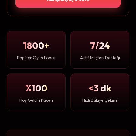
1800+
7/24
Popüler Oyun Lobisi
Aktif Müşteri Desteği
%100
<3 dk
Hoş Geldin Paketi
Hızlı Bakiye Çekimi