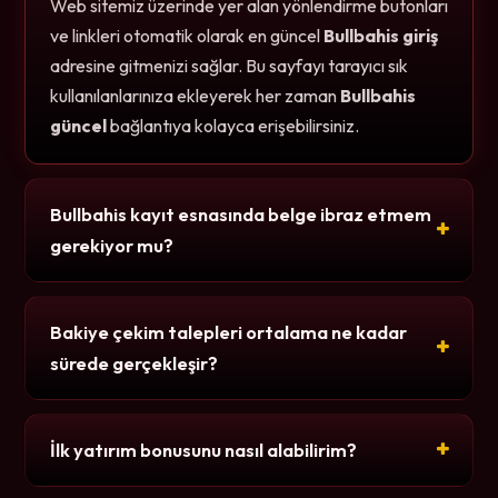
Web sitemiz üzerinde yer alan yönlendirme butonları
ve linkleri otomatik olarak en güncel
Bullbahis giriş
adresine gitmenizi sağlar. Bu sayfayı tarayıcı sık
kullanılanlarınıza ekleyerek her zaman
Bullbahis
güncel
bağlantıya kolayca erişebilirsiniz.
Bullbahis kayıt esnasında belge ibraz etmem
gerekiyor mu?
Bakiye çekim talepleri ortalama ne kadar
sürede gerçekleşir?
İlk yatırım bonusunu nasıl alabilirim?