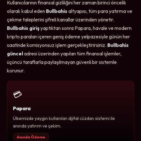
Kullanıcılarının finansal gizliliğini her zaman birinci öncelik
olarak kabul eden
Bullbahis
altyapısı, tüm para yatırma ve
çekme taleplerini şifreli kanallar üzerinden yönetir.
Bullbahis giriş
yaptıktan sonra Papara, havale ve modern
kripto paraları içeren geniş ödeme yelpazesiyle günün her
saatinde komisyonsuz işlem gerçekleştirirsiniz.
Bullbahis
güncel
adresi üzerinden yapılan tüm finansal işlemler,
üçüncü taraflarla paylaşılmayan güvenli bir sistemle
korunur.
💳
Papara
Ülkemizde yaygın kullanılan dijital cüzdan sistemi ile
anında yatırım ve çekim.
Anında Ödeme