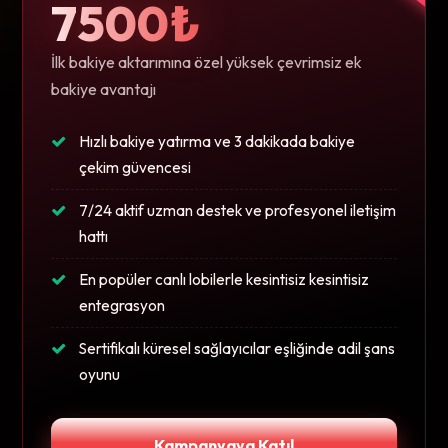
7500₺
İlk bakiye aktarımına özel yüksek çevrimsiz ek
bakiye avantajı
Hızlı bakiye yatırma ve 3 dakikada bakiye
çekim güvencesi
7/24 aktif uzman destek ve profesyonel iletişim
hattı
En popüler canlı lobilerle kesintisiz kesintisiz
entegrasyon
Sertifikalı küresel sağlayıcılar eşliğinde adil şans
oyunu
Kampanyaya Katıl