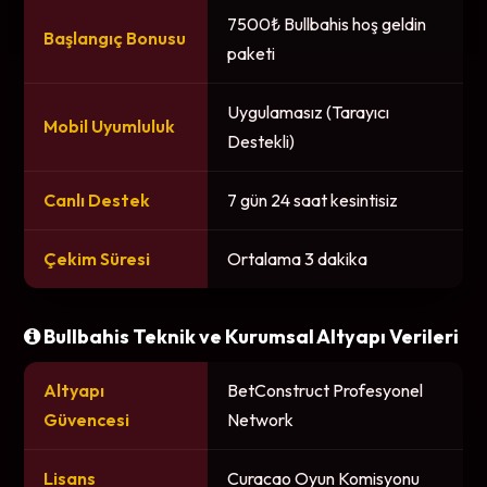
7500₺ Bullbahis hoş geldin
Başlangıç Bonusu
paketi
Uygulamasız (Tarayıcı
Mobil Uyumluluk
Destekli)
Canlı Destek
7 gün 24 saat kesintisiz
Çekim Süresi
Ortalama 3 dakika
Bullbahis Teknik ve Kurumsal Altyapı Verileri
Altyapı
BetConstruct Profesyonel
Güvencesi
Network
Lisans
Curacao Oyun Komisyonu