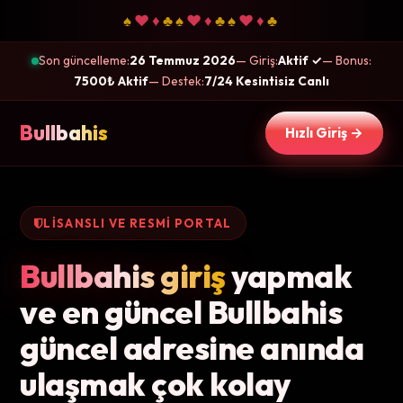
♠
♥
♦
♣
♠
♥
♦
♣
♠
♥
♦
♣
Son güncelleme:
26 Temmuz 2026
— Giriş:
Aktif ✓
— Bonus:
7500₺ Aktif
— Destek:
7/24 Kesintisiz Canlı
Bullbahis
Hızlı Giriş →
LİSANSLI VE RESMİ PORTAL
Bullbahis giriş
yapmak
ve en güncel Bullbahis
güncel adresine anında
ulaşmak çok kolay