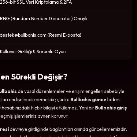
256-bit SSL Veri Kriptolama & 2FA
RNG (Random Number Generator) Onaylı
destek@bullbahis.com (Resmi E-posta)
Kullanıcı Gizliliği & Sorumlu Oyun
en Sürekli Değişir?
ullbahis
de yasal düzenlemeler ve erişim engelleri sebebiyle
nıcıları endişelendirmemelidir; çünkü
Bullbahis güncel
adres
hesabınızdaki hiçbir bilgiyi etkilemez. Yeni bir
Bullbahis giriş
geçmiş işlemleriniz aynen korunur.
resi
devreye girdiğinde bağlantıları anında güncellememizdir.