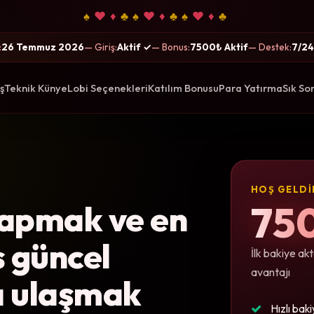
♠
♥
♦
♣
♠
♥
♦
♣
♠
♥
♦
♣
:
26 Temmuz 2026
— Giriş:
Aktif ✓
— Bonus:
7500₺ Aktif
— Destek:
7/24
ş
Teknik Künye
Lobi Seçenekleri
Katılım Bonusu
Para Yatırma
Sık So
HOŞ GELDI
75
apmak ve en
s güncel
İlk bakiye ak
avantajı
a ulaşmak
Hızlı bak