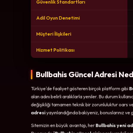
Güvenlik Standartları
Adil Oyun Denetimi
Müşteri İlişkileri
Hizmet Politikası
Bullbahis Güncel Adresi Ned
Türkiye'de faaliyet gösteren birçok platform gibi
B
alan adını belirli aralıklarla yeniler. Bu durum kulla
değişikliği tamamen teknik bir zorunluluktur oars ve 
adresi
yayınlandığında bakiyeniz, bonuslarınız ve 
Sitemizin en büyük avantajı, her
Bullbahis yeni ad