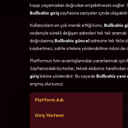
kayıp yaşamadan doğrudan erişebilmesini sağlar. 
Bullbahis giriş
sayfasına saniyeler içinde ulaşabilir
Kullanıcıların en çok merak ettiği konu,
Bullbahis gi
nedeniyle sürekli değişen adresleri tek tek aramak
doğrulanmış
Bullbahis güncel
adresine tek tıkla u
kaybetmez, sahte sitelere yönlendirilme riskini de o
Platformun tüm avantajlarından yararlanmak için ih
Sayfamızdaki butonlar, teknik ekibimiz tarafından 
giriş
linkine yönlendirir. Bu sayede
Bullbahis yeni 
erişmiş olursunuz.
Platform Adı
Giriş Yöntemi