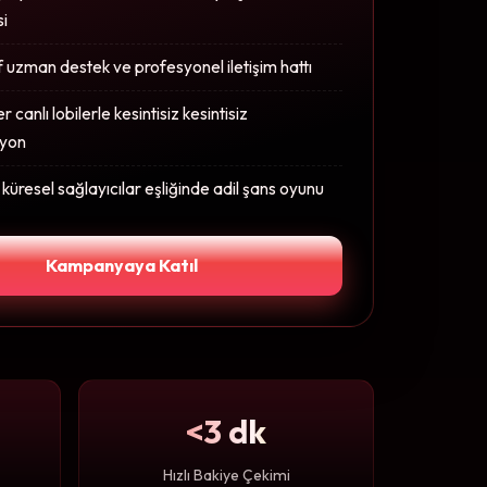
i
f uzman destek ve profesyonel iletişim hattı
 canlı lobilerle kesintisiz kesintisiz
syon
ı küresel sağlayıcılar eşliğinde adil şans oyunu
Kampanyaya Katıl
<3 dk
Hızlı Bakiye Çekimi