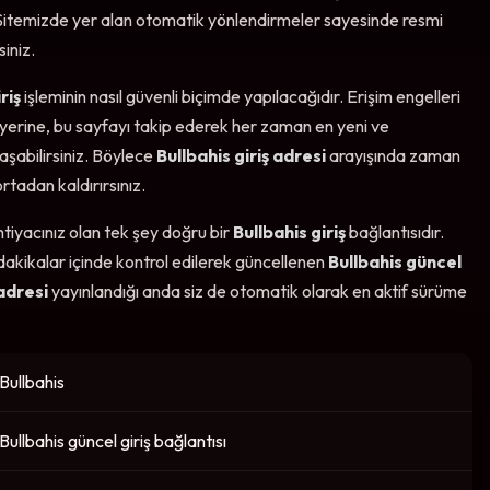
Sitemizde yer alan otomatik yönlendirmeler sayesinde resmi
siniz.
riş
işleminin nasıl güvenli biçimde yapılacağıdır. Erişim engelleri
 yerine, bu sayfayı takip ederek her zaman en yeni ve
laşabilirsiniz. Böylece
Bullbahis giriş adresi
arayışında zaman
rtadan kaldırırsınız.
tiyacınız olan tek şey doğru bir
Bullbahis giriş
bağlantısıdır.
dakikalar içinde kontrol edilerek güncellenen
Bullbahis güncel
adresi
yayınlandığı anda siz de otomatik olarak en aktif sürüme
Bullbahis
Bullbahis güncel giriş bağlantısı