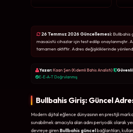
26 Temmuz 2026 Güncellemesi:
Bullbahis 
masaüstü cihazlar için test edilip onaylanmıştır.
tamamen aktiftir. Adres değişikliklerinde yönlend
Yazar:
Kaan Şen (Kıdemli Bahis Analisti)
|
Güvenli
E-E-A-T Doğrulanmış
Bullbahis Giriş: Güncel Adre
Modern dijital eğlence dünyasının en prestijli marka
sunabilmek amacıyla alan adını periyodik olarak yen
devreye giren
Bullbahis güncel
bağlantıları, kulla