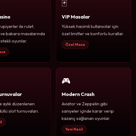
🃏
asino
VIP Masalar
piyerler ile rulet,
Yüksek hacimli kullanıcılar için
 ve bakara masalarında
özel limitler ve konforlu kurallar.
stekli oyunlar.
Özel Masa
asa
🎮
urnuvalar
Modern Crash
ve aylık düzenlenen
Aviator ve Zeppelin gibi
llü slot turnuvaları.
saniyeler içinde karar verip
kazanç sağlanan oyunlar.
l
Yeni Nesil