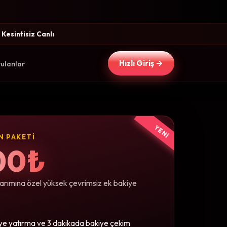
 Kesintisiz Canlı
Hızlı Giriş →
rulanlar
YENİ
N PAKETI
00₺
tarımına özel yüksek çevrimsiz ek bakiye
iye yatırma ve 3 dakikada bakiye çekim