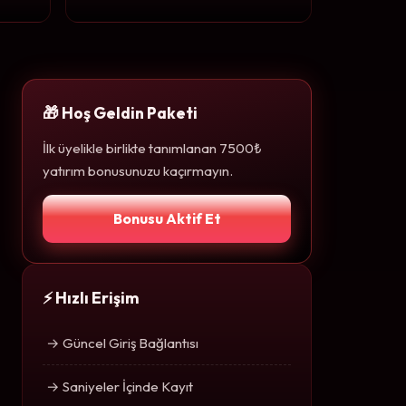
🎁 Hoş Geldin Paketi
İlk üyelikle birlikte tanımlanan 7500₺
yatırım bonusunuzu kaçırmayın.
Bonusu Aktif Et
⚡ Hızlı Erişim
→ Güncel Giriş Bağlantısı
→ Saniyeler İçinde Kayıt