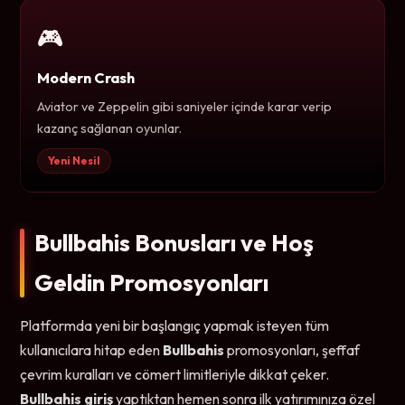
🎮
Modern Crash
Aviator ve Zeppelin gibi saniyeler içinde karar verip
kazanç sağlanan oyunlar.
Yeni Nesil
Bullbahis Bonusları ve Hoş
Geldin Promosyonları
Platformda yeni bir başlangıç yapmak isteyen tüm
kullanıcılara hitap eden
Bullbahis
promosyonları, şeffaf
çevrim kuralları ve cömert limitleriyle dikkat çeker.
Bullbahis giriş
yaptıktan hemen sonra ilk yatırımınıza özel