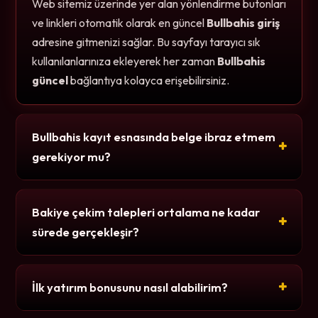
Web sitemiz üzerinde yer alan yönlendirme butonları
ve linkleri otomatik olarak en güncel
Bullbahis giriş
adresine gitmenizi sağlar. Bu sayfayı tarayıcı sık
kullanılanlarınıza ekleyerek her zaman
Bullbahis
güncel
bağlantıya kolayca erişebilirsiniz.
Bullbahis kayıt esnasında belge ibraz etmem
gerekiyor mu?
Bakiye çekim talepleri ortalama ne kadar
sürede gerçekleşir?
İlk yatırım bonusunu nasıl alabilirim?