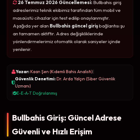
26 Temmuz 2026 Güncellemesi:
Bullbahis giriş
adreslerimiz teknik ekibimiz tarafından tüm mobil ve
masaüstü cihazlar için test edilip onaylanmıştır.
Aşağıda yer alan
Bullbahis güncel giriş
bağlantısı şu
an tamamen aktiftir. Adres değişikliklerinde
yönlendirmelerimiz otomatik olarak saniyeler içinde
yenilenir.
Yazar:
Kaan Şen (Kıdemli Bahis Analisti)
|
Güvenlik Denetimi:
Dr. Arda Yalçın (Siber Güvenlik
Uzmanı)
|
E-E-A-T Doğrulanmış
Bullbahis Giriş: Güncel Adrese
Güvenli ve Hızlı Erişim