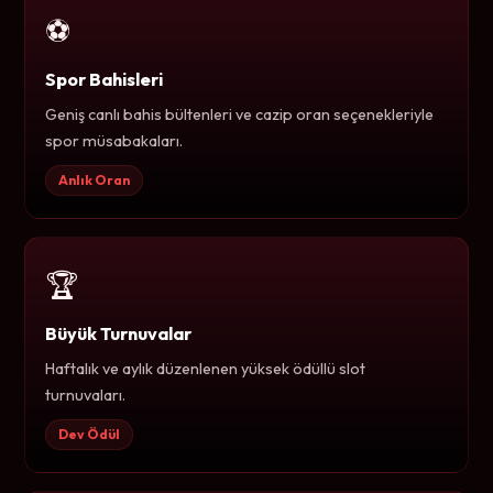
⚽
Spor Bahisleri
Geniş canlı bahis bültenleri ve cazip oran seçenekleriyle
spor müsabakaları.
Anlık Oran
🏆
Büyük Turnuvalar
Haftalık ve aylık düzenlenen yüksek ödüllü slot
turnuvaları.
Dev Ödül