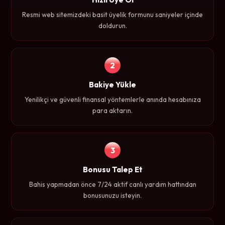
Resmi web sitemizdeki basit üyelik formunu saniyeler içinde
doldurun.
2
Bakiye Yükle
Yenilikçi ve güvenli finansal yöntemlerle anında hesabınıza
para aktarın.
3
Bonusu Talep Et
Bahis yapmadan önce 7/24 aktif canlı yardım hattından
bonusunuzu isteyin.