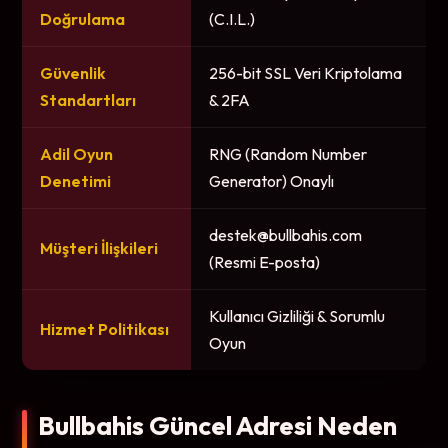
Doğrulama
(C.I.L.)
Güvenlik
256-bit SSL Veri Kriptolama
Standartları
& 2FA
Adil Oyun
RNG (Random Number
Denetimi
Generator) Onaylı
destek@bullbahis.com
Müşteri İlişkileri
(Resmi E-posta)
Kullanıcı Gizliliği & Sorumlu
Hizmet Politikası
Oyun
Bullbahis Güncel Adresi Neden