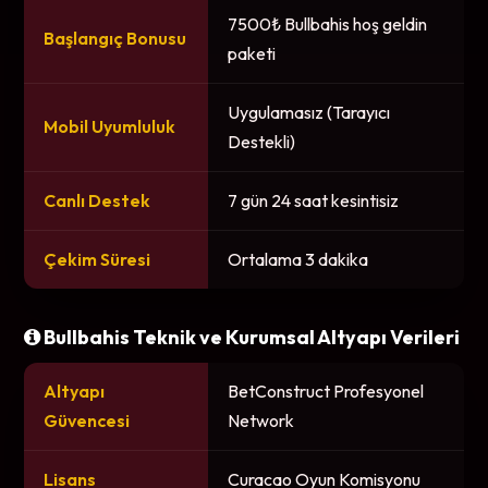
7500₺ Bullbahis hoş geldin
Başlangıç Bonusu
paketi
Uygulamasız (Tarayıcı
Mobil Uyumluluk
Destekli)
Canlı Destek
7 gün 24 saat kesintisiz
Çekim Süresi
Ortalama 3 dakika
Bullbahis Teknik ve Kurumsal Altyapı Verileri
Altyapı
BetConstruct Profesyonel
Güvencesi
Network
Lisans
Curacao Oyun Komisyonu