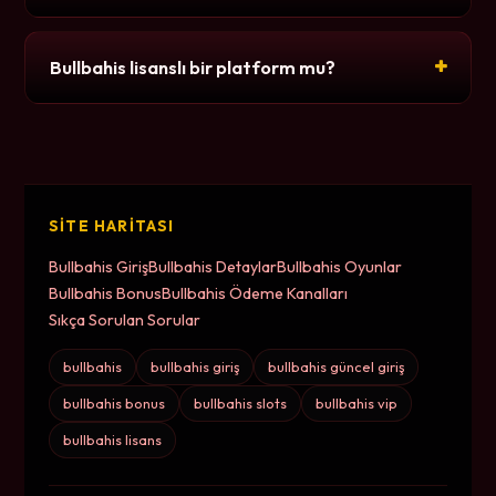
Bullbahis lisanslı bir platform mu?
SITE HARITASI
Bullbahis Giriş
Bullbahis Detaylar
Bullbahis Oyunlar
Bullbahis Bonus
Bullbahis Ödeme Kanalları
Sıkça Sorulan Sorular
bullbahis
bullbahis giriş
bullbahis güncel giriş
bullbahis bonus
bullbahis slots
bullbahis vip
bullbahis lisans