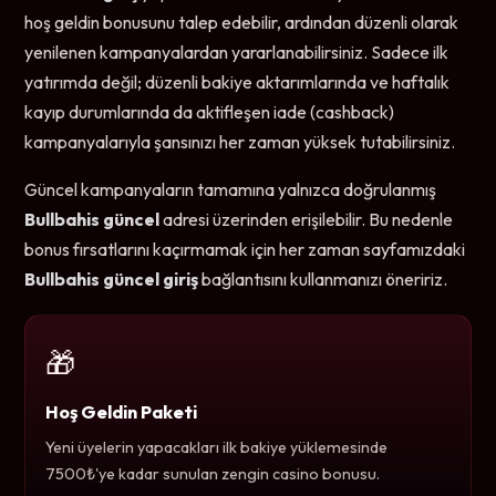
hoş geldin bonusunu talep edebilir, ardından düzenli olarak
yenilenen kampanyalardan yararlanabilirsiniz. Sadece ilk
yatırımda değil; düzenli bakiye aktarımlarında ve haftalık
kayıp durumlarında da aktifleşen iade (cashback)
kampanyalarıyla şansınızı her zaman yüksek tutabilirsiniz.
Güncel kampanyaların tamamına yalnızca doğrulanmış
Bullbahis güncel
adresi üzerinden erişilebilir. Bu nedenle
bonus fırsatlarını kaçırmamak için her zaman sayfamızdaki
Bullbahis güncel giriş
bağlantısını kullanmanızı öneririz.
🎁
Hoş Geldin Paketi
Yeni üyelerin yapacakları ilk bakiye yüklemesinde
7500₺'ye kadar sunulan zengin casino bonusu.