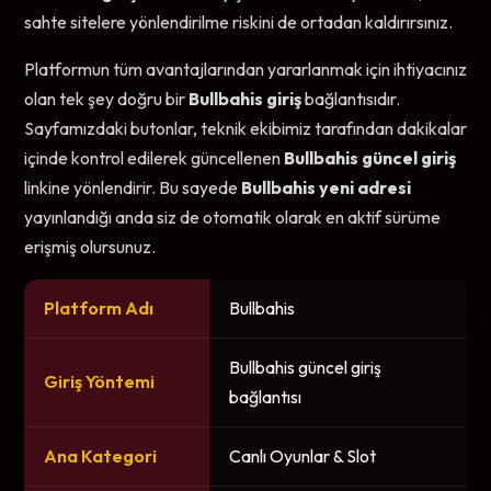
sahte sitelere yönlendirilme riskini de ortadan kaldırırsınız.
Platformun tüm avantajlarından yararlanmak için ihtiyacınız
olan tek şey doğru bir
Bullbahis giriş
bağlantısıdır.
Sayfamızdaki butonlar, teknik ekibimiz tarafından dakikalar
içinde kontrol edilerek güncellenen
Bullbahis güncel giriş
linkine yönlendirir. Bu sayede
Bullbahis yeni adresi
yayınlandığı anda siz de otomatik olarak en aktif sürüme
erişmiş olursunuz.
Platform Adı
Bullbahis
Bullbahis güncel giriş
Giriş Yöntemi
bağlantısı
Ana Kategori
Canlı Oyunlar & Slot