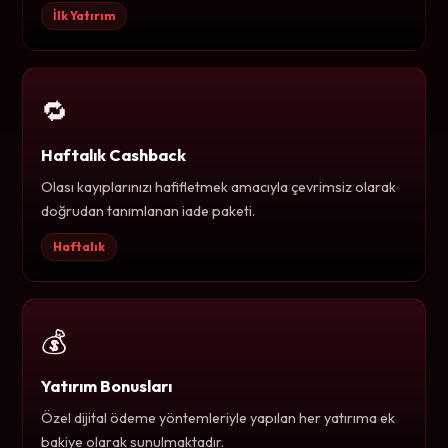
İlk Yatırım
🔁
Haftalık Cashback
Olası kayıplarınızı hafifletmek amacıyla çevrimsiz olarak
doğrudan tanımlanan iade paketi.
Haftalık
💰
Yatırım Bonusları
Özel dijital ödeme yöntemleriyle yapılan her yatırıma ek
bakiye olarak sunulmaktadır.