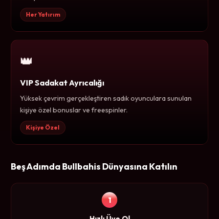
Her Yatırım
👑
VIP Sadakat Ayrıcalığı
Yüksek çevrim gerçekleştiren sadık oyunculara sunulan
kişiye özel bonuslar ve freespinler.
Kişiye Özel
Beş Adımda Bullbahis Dünyasına Katılın
1
Hızlı Üye Ol