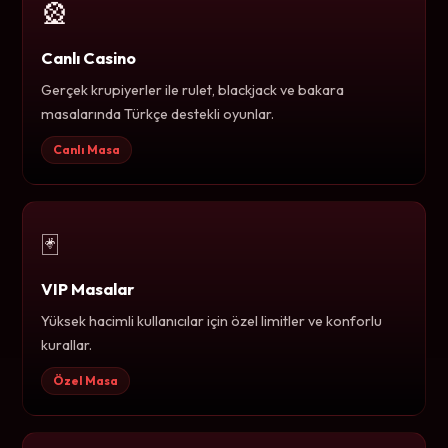
🎡
Canlı Casino
Gerçek krupiyerler ile rulet, blackjack ve bakara
masalarında Türkçe destekli oyunlar.
Canlı Masa
🃏
VIP Masalar
Yüksek hacimli kullanıcılar için özel limitler ve konforlu
kurallar.
Özel Masa