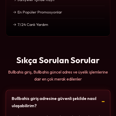
→ En Popüler Promosyonlar
→ 7/24 Canlı Yardım
Sıkça Sorulan Sorular
Bullbahis giriş, Bullbahis güncel adres ve üyelik işlemlerine
dair en çok merak edilenler
Bullbahis giriş adresine güvenli şekilde nasıl
ulaşabilirim?