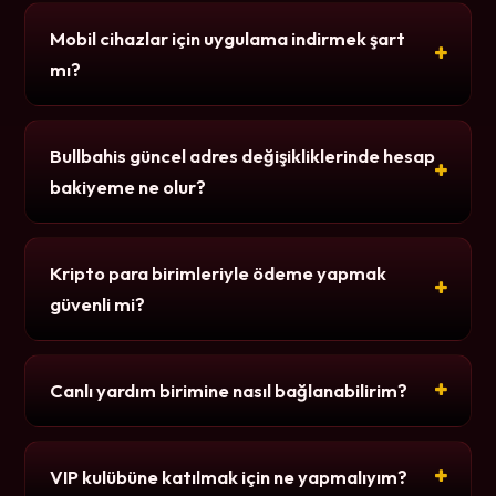
Mobil cihazlar için uygulama indirmek şart
mı?
Bullbahis güncel adres değişikliklerinde hesap
bakiyeme ne olur?
Kripto para birimleriyle ödeme yapmak
güvenli mi?
Canlı yardım birimine nasıl bağlanabilirim?
VIP kulübüne katılmak için ne yapmalıyım?