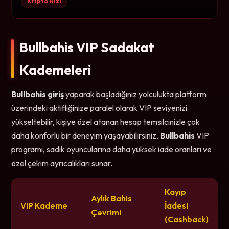
Kripto Hızı
Bullbahis VIP Sadakat
Kademeleri
Bullbahis giriş
yaparak başladığınız yolculukta platform
üzerindeki aktifliğinize paralel olarak VIP seviyenizi
yükseltebilir, kişiye özel atanan hesap temsilcinizle çok
daha konforlu bir deneyim yaşayabilirsiniz.
Bullbahis
VIP
programı, sadık oyuncularına daha yüksek iade oranları ve
özel çekim ayrıcalıkları sunar.
Kayıp
Aylık Bahis
VIP Kademe
İadesi
Çevrimi
(Cashback)