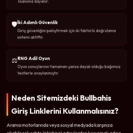
lisansına dayanır.
İki Adımlı Güvenlik
🛡️
Giriş güvenliğini pekiştirmek için iki faktörlü doğrulama
sistemi aktiftir.
RNG Adil Oyun
⚖️
Oyun sonuçlarının tamamen şansa dayalı olduğu bağımsız
testlerle onaylanmıştır.
Neden Sitemizdeki Bullbahis
Giriş Linklerini Kullanmalısınız?
Arama motorlarında veya sosyal medyada karşınıza