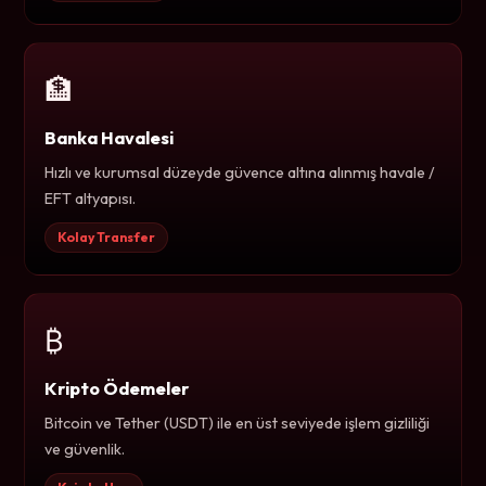
🏦
Banka Havalesi
Hızlı ve kurumsal düzeyde güvence altına alınmış havale /
EFT altyapısı.
Kolay Transfer
₿
Kripto Ödemeler
Bitcoin ve Tether (USDT) ile en üst seviyede işlem gizliliği
ve güvenlik.