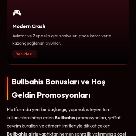
🎮
Modern Crash
Aviator ve Zeppelin gibi saniyeler içinde karar verip
kazanç sağlanan oyunlar.
Yeni Nesil
Bullbahis Bonusları ve Hoş
Geldin Promosyonları
Platformda yeni bir başlangıç yapmak isteyen tüm
kullanıcılara hitap eden
Bullbahis
promosyonları, şeffaf
çevrim kuralları ve cömert limitleriyle dikkat çeker.
Bullbahis giriş
yaptıktan hemen sonra ilk yatırımınıza özel