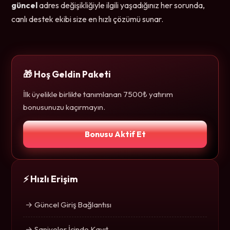
güncel
adres değişikliğiyle ilgili yaşadığınız her sorunda,
canlı destek ekibi size en hızlı çözümü sunar.
🎁 Hoş Geldin Paketi
İlk üyelikle birlikte tanımlanan 7500₺ yatırım
bonusunuzu kaçırmayın.
Bonusu Aktif Et
⚡ Hızlı Erişim
→ Güncel Giriş Bağlantısı
→ Saniyeler İçinde Kayıt