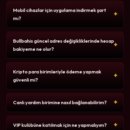
Mobil cihazlar için uygulama indirmek şart
mı?
Bullbahis güncel adres değişikliklerinde hesap
bakiyeme ne olur?
Kripto para birimleriyle ödeme yapmak
güvenli mi?
Canlı yardım birimine nasıl bağlanabilirim?
VIP kulübüne katılmak için ne yapmalıyım?