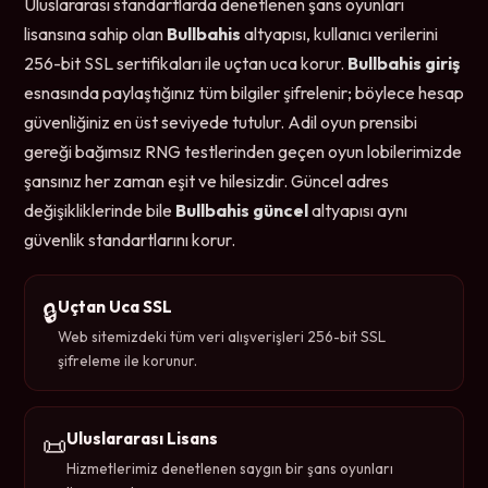
Uluslararası standartlarda denetlenen şans oyunları
lisansına sahip olan
Bullbahis
altyapısı, kullanıcı verilerini
256-bit SSL sertifikaları ile uçtan uca korur.
Bullbahis giriş
esnasında paylaştığınız tüm bilgiler şifrelenir; böylece hesap
güvenliğiniz en üst seviyede tutulur. Adil oyun prensibi
gereği bağımsız RNG testlerinden geçen oyun lobilerimizde
şansınız her zaman eşit ve hilesizdir. Güncel adres
değişikliklerinde bile
Bullbahis güncel
altyapısı aynı
güvenlik standartlarını korur.
Uçtan Uca SSL
🔒
Web sitemizdeki tüm veri alışverişleri 256-bit SSL
şifreleme ile korunur.
Uluslararası Lisans
📜
Hizmetlerimiz denetlenen saygın bir şans oyunları