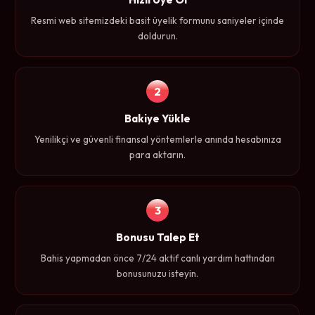
Resmi web sitemizdeki basit üyelik formunu saniyeler içinde
doldurun.
2
Bakiye Yükle
Yenilikçi ve güvenli finansal yöntemlerle anında hesabınıza
para aktarın.
3
Bonusu Talep Et
Bahis yapmadan önce 7/24 aktif canlı yardım hattından
bonusunuzu isteyin.