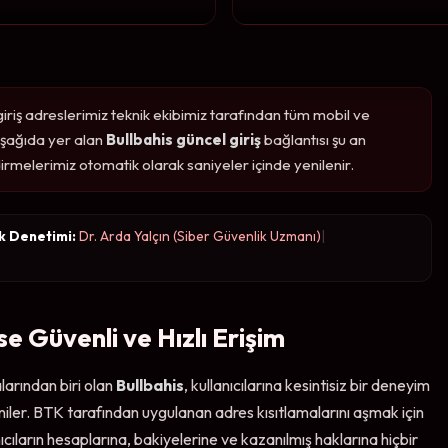
giriş adreslerimiz teknik ekibimiz tarafından tüm mobil ve
 Aşağıda yer alan
Bullbahis güncel giriş
bağlantısı şu an
irmelerimiz otomatik olarak saniyeler içinde yenilenir.
k Denetimi:
Dr. Arda Yalçın (Siber Güvenlik Uzmanı)
|
se Güvenli ve Hızlı Erişim
larından biri olan
Bullbahis
, kullanıcılarına kesintisiz bir deneyim
iler. BTK tarafından uygulanan adres kısıtlamalarını aşmak için
nıcıların hesaplarına, bakiyelerine ve kazanılmış haklarına hiçbir