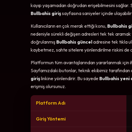
kayıp yaşamadan doğrudan erişebilmesini sağlar. 
Bullbahis giriş
sayfasına saniyeler içinde ulaşabilir
Kullanıcıların en çok merak ettiği konu,
Bullbahis gi
nedeniyle sürekli değişen adresleri tek tek aramak
doğrulanmış
Bullbahis güncel
adresine tek tıkla u
kaybetmez, sahte sitelere yönlendirilme riskini de o
Platformun tüm avantajlarından yararlanmak için ih
Sayfamızdaki butonlar, teknik ekibimiz tarafından 
giriş
linkine yönlendirir. Bu sayede
Bullbahis yeni 
erişmiş olursunuz.
Platform Adı
Giriş Yöntemi