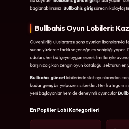
Bu sayede "
Bullbahis güncel giriş
nasıl yapılır" 
bağlanabilirsiniz.
Bullbahis giriş
sürecini kolaylaşt
Bullbahis Oyun Lobileri: Ka
Güvenilirliği uluslararası şans oyunları lisanslarıyla 
sunan yüzlerce farklı seçeneğe ev sahipliği yapar
odaları, her bütçeye uygun esnek limitleriyle oyunc
karşınıza çıkan zengin oyun kataloğu, sektörün en yenil
Bullbahis güncel
lobilerinde slot oyunlarından can
kadar geniş bir yelpaze sizi bekler. Her kategorini
yeni başlayanlar hem de deneyimli oyuncular
Bullb
En Popüler Lobi Kategorileri