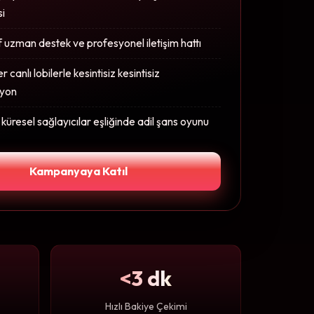
i
f uzman destek ve profesyonel iletişim hattı
 canlı lobilerle kesintisiz kesintisiz
syon
ı küresel sağlayıcılar eşliğinde adil şans oyunu
Kampanyaya Katıl
<3 dk
Hızlı Bakiye Çekimi