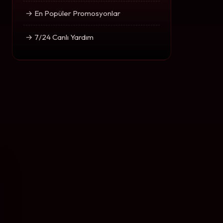
→ En Popüler Promosyonlar
→ 7/24 Canlı Yardım