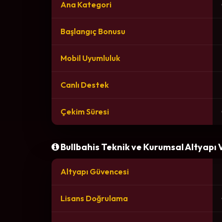
Ana Kategori
Başlangıç Bonusu
Mobil Uyumluluk
Canlı Destek
Çekim Süresi
Bullbahis Teknik ve Kurumsal Altyapı V
Altyapı Güvencesi
Lisans Doğrulama