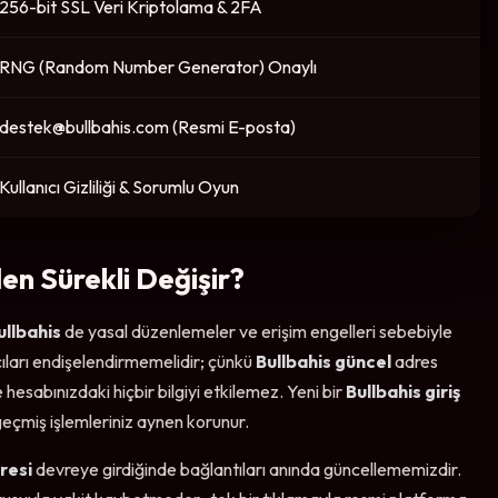
256-bit SSL Veri Kriptolama & 2FA
RNG (Random Number Generator) Onaylı
destek@bullbahis.com (Resmi E-posta)
Kullanıcı Gizliliği & Sorumlu Oyun
en Sürekli Değişir?
ullbahis
de yasal düzenlemeler ve erişim engelleri sebebiyle
nıcıları endişelendirmemelidir; çünkü
Bullbahis güncel
adres
hesabınızdaki hiçbir bilgiyi etkilemez. Yeni bir
Bullbahis giriş
geçmiş işlemleriniz aynen korunur.
resi
devreye girdiğinde bağlantıları anında güncellememizdir.