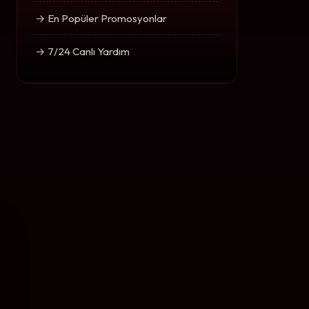
→ En Popüler Promosyonlar
→ 7/24 Canlı Yardım