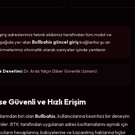
giriş adreslerimiz teknik ekibimiz tarafından tüm mobil ve
 Aşağıda yer alan
Bullbahis güncel giriş
bağlantısı şu an
irmelerimiz otomatik olarak saniyeler içinde yenilenir.
k Denetimi:
Dr. Arda Yalçın (Siber Güvenlik Uzmanı)
|
se Güvenli ve Hızlı Erişim
larından biri olan
Bullbahis
, kullanıcılarına kesintisiz bir deneyim
iler. BTK tarafından uygulanan adres kısıtlamalarını aşmak için
nıcıların hesaplarına, bakiyelerine ve kazanılmış haklarına hiçbir