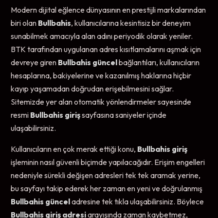
Modern dijital eğlence dünyasının en prestijli markalarından
biri olan
Bullbahis
, kullanıcılarına kesintisiz bir deneyim
sunabilmek amacıyla alan adını periyodik olarak yeniler.
BTK tarafından uygulanan adres kısıtlamalarını aşmak için
devreye giren
Bullbahis güncel
bağlantıları, kullanıcıların
hesaplarına, bakiyelerine ve kazanılmış haklarına hiçbir
kayıp yaşamadan doğrudan erişebilmesini sağlar.
Sitemizde yer alan otomatik yönlendirmeler sayesinde
resmi
Bullbahis giriş
sayfasına saniyeler içinde
ulaşabilirsiniz.
Kullanıcıların en çok merak ettiği konu,
Bullbahis giriş
işleminin nasıl güvenli biçimde yapılacağıdır. Erişim engelleri
nedeniyle sürekli değişen adresleri tek tek aramak yerine,
bu sayfayı takip ederek her zaman en yeni ve doğrulanmış
Bullbahis güncel
adresine tek tıkla ulaşabilirsiniz. Böylece
Bullbahis giriş adresi
arayışında zaman kaybetmez,