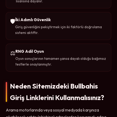
lisansına dayanır.
İki Adımlı Güvenlik
🛡️
Giriş güvenliğini pekiştirmek için iki faktörlü doğrulama
sistemi aktiftir.
RNG Adil Oyun
⚖️
Oyun sonuçlarının tamamen şansa dayalı olduğu bağımsız
testlerle onaylanmıştır.
Neden Sitemizdeki Bullbahis
Giriş Linklerini Kullanmalısınız?
Arama motorlarında veya sosyal medyada karşınıza