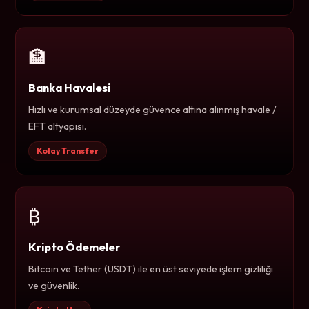
🏦
Banka Havalesi
Hızlı ve kurumsal düzeyde güvence altına alınmış havale /
EFT altyapısı.
Kolay Transfer
₿
Kripto Ödemeler
Bitcoin ve Tether (USDT) ile en üst seviyede işlem gizliliği
ve güvenlik.