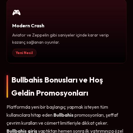
🎮
Modern Crash
Aviator ve Zeppelin gibi saniyeler içinde karar verip
kazanç sağlanan oyunlar.
Yeni Nesil
Bullbahis Bonusları ve Hoş
Geldin Promosyonları
Platformda yeni bir başlangıç yapmak isteyen tüm
kullanıcılara hitap eden
Bullbahis
promosyonları, şeffaf
çevrim kuralları ve cömert limitleriyle dikkat çeker.
Bullbahis giriş
yaptıktan hemen sonra ilk yatırımınıza özel