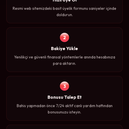
Resmi web sitemizdeki basit üyelik formunu saniyeler içinde
doldurun.
2
Bakiye Yükle
Yenilikçi ve güvenli finansal yöntemlerle anında hesabınıza
para aktarın.
3
Bonusu Talep Et
Bahis yapmadan önce 7/24 aktif canlı yardım hattından
bonusunuzu isteyin.