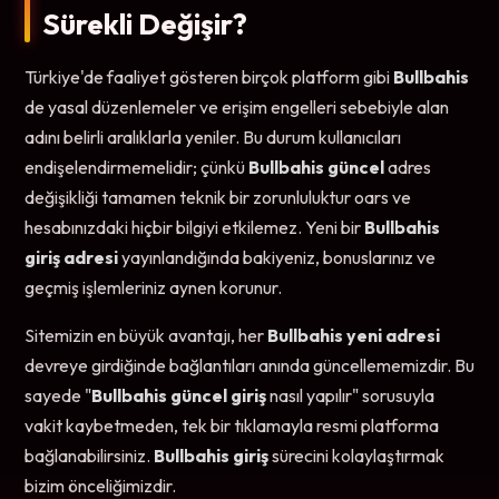
Sürekli Değişir?
Türkiye'de faaliyet gösteren birçok platform gibi
Bullbahis
de yasal düzenlemeler ve erişim engelleri sebebiyle alan
adını belirli aralıklarla yeniler. Bu durum kullanıcıları
endişelendirmemelidir; çünkü
Bullbahis güncel
adres
değişikliği tamamen teknik bir zorunluluktur oars ve
hesabınızdaki hiçbir bilgiyi etkilemez. Yeni bir
Bullbahis
giriş adresi
yayınlandığında bakiyeniz, bonuslarınız ve
geçmiş işlemleriniz aynen korunur.
Sitemizin en büyük avantajı, her
Bullbahis yeni adresi
devreye girdiğinde bağlantıları anında güncellememizdir. Bu
sayede "
Bullbahis güncel giriş
nasıl yapılır" sorusuyla
vakit kaybetmeden, tek bir tıklamayla resmi platforma
bağlanabilirsiniz.
Bullbahis giriş
sürecini kolaylaştırmak
bizim önceliğimizdir.