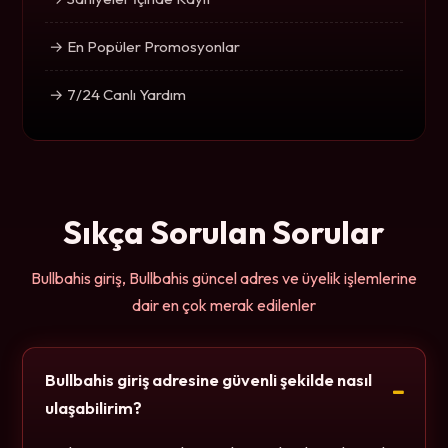
→ En Popüler Promosyonlar
→ 7/24 Canlı Yardım
Sıkça Sorulan Sorular
Bullbahis giriş, Bullbahis güncel adres ve üyelik işlemlerine
dair en çok merak edilenler
Bullbahis giriş adresine güvenli şekilde nasıl
ulaşabilirim?