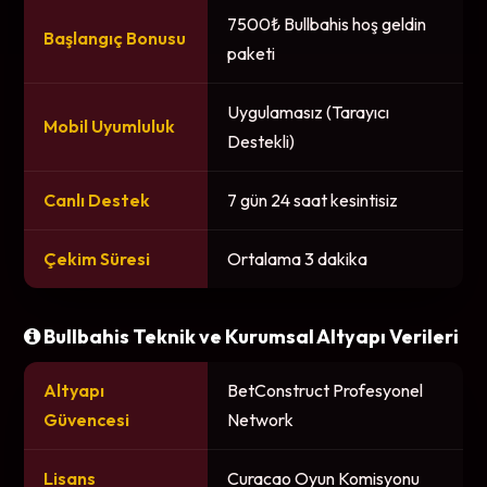
7500₺ Bullbahis hoş geldin
Başlangıç Bonusu
paketi
Uygulamasız (Tarayıcı
Mobil Uyumluluk
Destekli)
Canlı Destek
7 gün 24 saat kesintisiz
Çekim Süresi
Ortalama 3 dakika
Bullbahis Teknik ve Kurumsal Altyapı Verileri
Altyapı
BetConstruct Profesyonel
Güvencesi
Network
Lisans
Curacao Oyun Komisyonu