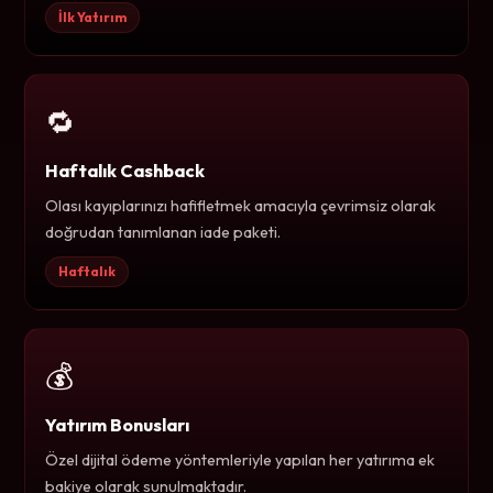
İlk Yatırım
🔁
Haftalık Cashback
Olası kayıplarınızı hafifletmek amacıyla çevrimsiz olarak
doğrudan tanımlanan iade paketi.
Haftalık
💰
Yatırım Bonusları
Özel dijital ödeme yöntemleriyle yapılan her yatırıma ek
bakiye olarak sunulmaktadır.