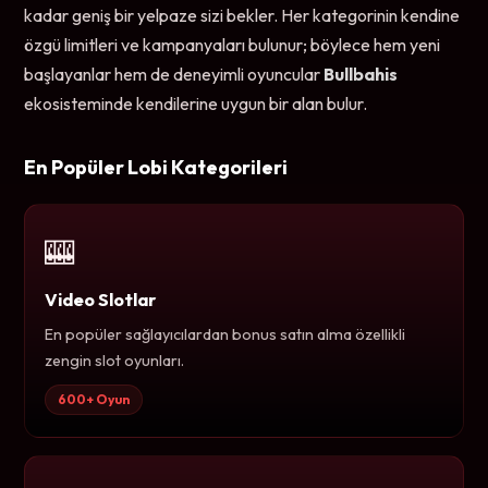
kadar geniş bir yelpaze sizi bekler. Her kategorinin kendine
özgü limitleri ve kampanyaları bulunur; böylece hem yeni
başlayanlar hem de deneyimli oyuncular
Bullbahis
ekosisteminde kendilerine uygun bir alan bulur.
En Popüler Lobi Kategorileri
🎰
Video Slotlar
En popüler sağlayıcılardan bonus satın alma özellikli
zengin slot oyunları.
600+ Oyun