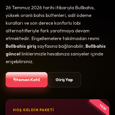
26 Temmuz 2026 tarihi itibarıyla Bullbahis,
yüksek oranlı bahis bültenleri, adil ödeme
kuralları ve son derece konforlu lobi
alternatifleriyle fark yaratmaya devam
etmektedir. Engellemelere takılmadan resmi
Bullbahis giriş
sayfasına bağlanabilir,
Bullbahis
güncel
linklerimizle hesabınıza saniyeler içinde
erişebilirsiniz.
Hemen Katıl
Giriş Yap
YENİ
HOŞ GELDIN PAKETI