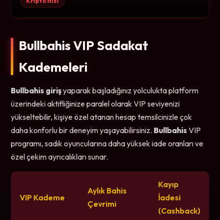
Kripto Hızı
Bullbahis VIP Sadakat
Kademeleri
Bullbahis giriş
yaparak başladığınız yolculukta platform
üzerindeki aktifliğinize paralel olarak VIP seviyenizi
yükseltebilir, kişiye özel atanan hesap temsilcinizle çok
daha konforlu bir deneyim yaşayabilirsiniz.
Bullbahis
VIP
programı, sadık oyuncularına daha yüksek iade oranları ve
özel çekim ayrıcalıkları sunar.
Kayıp
Aylık Bahis
VIP Kademe
İadesi
Çevrimi
(Cashback)