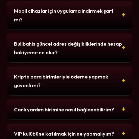
Mobil cihazlar için uygulama indirmek şart
mı?
Bullbahis güncel adres değişikliklerinde hesap
bakiyeme ne olur?
Kripto para birimleriyle ödeme yapmak
güvenli mi?
Canlı yardım birimine nasıl bağlanabilirim?
VIP kulübüne katılmak için ne yapmalıyım?