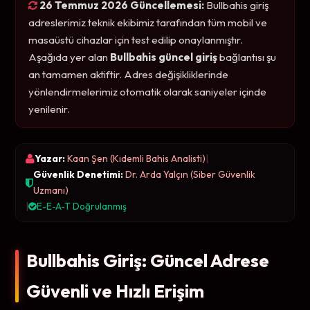
26 Temmuz 2026 Güncellemesi:
Bullbahis giriş
adreslerimiz teknik ekibimiz tarafından tüm mobil ve
masaüstü cihazlar için test edilip onaylanmıştır.
Aşağıda yer alan
Bullbahis güncel giriş
bağlantısı şu
an tamamen aktiftir. Adres değişikliklerinde
yönlendirmelerimiz otomatik olarak saniyeler içinde
yenilenir.
Yazar:
Kaan Şen (Kıdemli Bahis Analisti)
|
Güvenlik Denetimi:
Dr. Arda Yalçın (Siber Güvenlik
Uzmanı)
|
E-E-A-T Doğrulanmış
Bullbahis Giriş: Güncel Adrese
Güvenli ve Hızlı Erişim