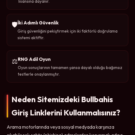
lisansına dayanır.
İki Adımlı Güvenlik
🛡️
Giriş güvenliğini pekiştirmek için iki faktörlü doğrulama
sistemi aktiftir.
RNG Adil Oyun
⚖️
Oyun sonuçlarının tamamen şansa dayalı olduğu bağımsız
testlerle onaylanmıştır.
Neden Sitemizdeki Bullbahis
Giriş Linklerini Kullanmalısınız?
Arama motorlarında veya sosyal medyada karşınıza