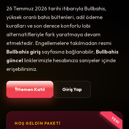
26 Temmuz 2026 tarihi itibarıyla Bullbahis,
yüksek oranlı bahis bültenleri, adil ödeme
kuralları ve son derece konforlu lobi
alternatifleriyle fark yaratmaya devam
etmektedir. Engellemelere takılmadan resmi
Bullbahis giriş
sayfasına bağlanabilir,
Bullbahis
güncel
linklerimizle hesabınıza saniyeler içinde
erişebilirsiniz.
Hemen Katıl
Giriş Yap
YENİ
HOŞ GELDIN PAKETI