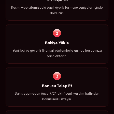
Resmi web sitemizdeki basit üyelik formunu saniyeler içinde
doldurun.
2
Bakiye Yükle
Yenilikçi ve güvenli finansal yöntemlerle anında hesabınıza
para aktarın.
3
Bonusu Talep Et
Bahis yapmadan önce 7/24 aktif canlı yardım hattından
bonusunuzu isteyin.