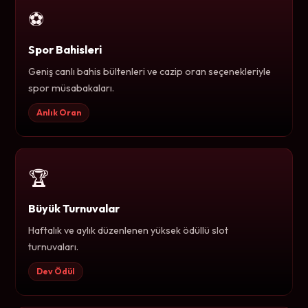
⚽
Spor Bahisleri
Geniş canlı bahis bültenleri ve cazip oran seçenekleriyle
spor müsabakaları.
Anlık Oran
🏆
Büyük Turnuvalar
Haftalık ve aylık düzenlenen yüksek ödüllü slot
turnuvaları.
Dev Ödül