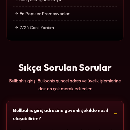
→ En Popüler Promosyonlar
→ 7/24 Canlı Yardım
Sıkça Sorulan Sorular
Bullbahis giriş, Bullbahis güncel adres ve üyelik işlemlerine
dair en çok merak edilenler
Bullbahis giriş adresine güvenli şekilde nasıl
ulaşabilirim?