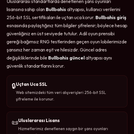
Uluslararası standartlarda denetlenen şans oyunları
lisansına sahip olan
Bullbahis
altyapısı, kullanıcı verilerini
256-bit SSL sertifikaları ile uçtan uca korur.
Bullbahis giriş
esnasında paylaştığınız tüm bilgiler şifrelenir; böylece hesap
güvenliğiniz en üst seviyede tutulur. Adil oyun prensibi
gereği bağımsız RNG testlerinden geçen oyun lobilerimizde
şansınız her zaman eşit ve hilesizdir. Güncel adres
değişikliklerinde bile
Bullbahis güncel
altyapısı aynı
güvenlik standartlarını korur.
Uçtan Uca SSL
🔒
Web sitemizdeki tüm veri alışverişleri 256-bit SSL
şifreleme ile korunur.
Uluslararası Lisans
📜
Hizmetlerimiz denetlenen saygın bir şans oyunları