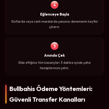
4
Eğlenceye Başla
Slotlarda veya canlı masalarda şansınızı denemenin keyfini
çıkarın.
5
Anında Çek
Elde ettiğiniz tüm kazançları 3 dakika içinde şahsi
hesaplarınıza çekin.
Bullbahis Ödeme Yöntemleri:
Güvenli Transfer Kanalları