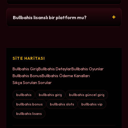
Bullbahis lisanslı bir platform mu?
SITE HARITASI
Bullbahis Giriş
Bullbahis Detaylar
Bullbahis Oyunlar
Bullbahis Bonus
Bullbahis Ödeme Kanalları
Sıkça Sorulan Sorular
bullbahis
bullbahis giriş
bullbahis güncel giriş
bullbahis bonus
bullbahis slots
bullbahis vip
bullbahis lisans