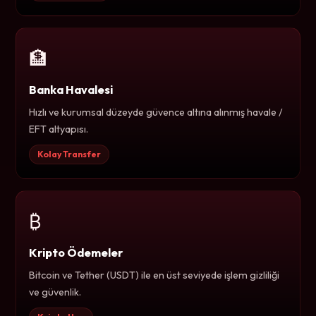
🏦
Banka Havalesi
Hızlı ve kurumsal düzeyde güvence altına alınmış havale /
EFT altyapısı.
Kolay Transfer
₿
Kripto Ödemeler
Bitcoin ve Tether (USDT) ile en üst seviyede işlem gizliliği
ve güvenlik.