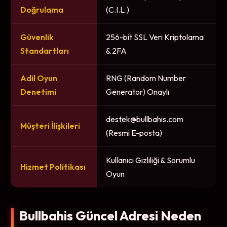
Doğrulama
(C.I.L.)
Güvenlik
256-bit SSL Veri Kriptolama
Standartları
& 2FA
Adil Oyun
RNG (Random Number
Denetimi
Generator) Onaylı
destek@bullbahis.com
Müşteri İlişkileri
(Resmi E-posta)
Kullanıcı Gizliliği & Sorumlu
Hizmet Politikası
Oyun
Bullbahis Güncel Adresi Neden