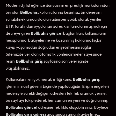
Modern dijital eğlence dünyasının en prestijli markalarından
biri olan
Bullbahis
, kullanıcılarına kesintisiz bir deneyim
sunabilmek amacıyla alan adını periyodik olarak yeniler.
BTK tarafından uygulanan adres kısıtlamalarını aşmak için
devreye giren
Bullbahis güncel
bağlantıları, kullanıcıların
hesaplarına, bakiyelerine ve kazanılmış haklarına hiçbir
kayıp yaşamadan doğrudan erişebilmesini sağlar.
Sitemizde yer alan otomatik yönlendirmeler sayesinde
resmi
Bullbahis giriş
sayfasına saniyeler içinde
ulaşabilirsiniz.
Kullanıcıların en çok merak ettiği konu,
Bullbahis giriş
işleminin nasıl güvenli biçimde yapılacağıdır. Erişim engelleri
nedeniyle sürekli değişen adresleri tek tek aramak yerine,
bu sayfayı takip ederek her zaman en yeni ve doğrulanmış
Bullbahis güncel
adresine tek tıkla ulaşabilirsiniz. Böylece
Bullbahis giriş adresi
arayışında zaman kaybetmez,