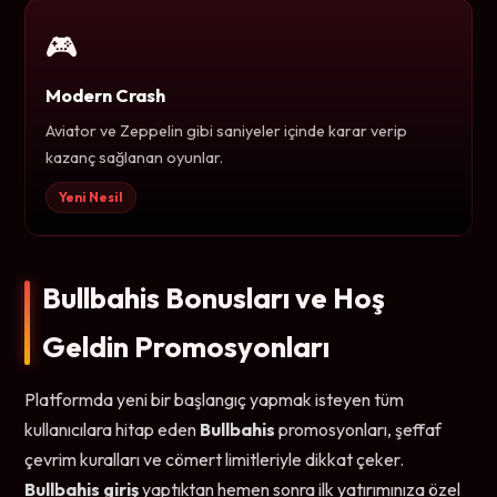
🎮
Modern Crash
Aviator ve Zeppelin gibi saniyeler içinde karar verip
kazanç sağlanan oyunlar.
Yeni Nesil
Bullbahis Bonusları ve Hoş
Geldin Promosyonları
Platformda yeni bir başlangıç yapmak isteyen tüm
kullanıcılara hitap eden
Bullbahis
promosyonları, şeffaf
çevrim kuralları ve cömert limitleriyle dikkat çeker.
Bullbahis giriş
yaptıktan hemen sonra ilk yatırımınıza özel