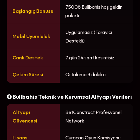
7500₺ Bullbahis hoş geldin
Başlangıç Bonusu
paketi
Uygulamasız (Tarayıcı
Mobil Uyumluluk
Destekli)
Canlı Destek
7 gün 24 saat kesintisiz
Çekim Süresi
Ortalama 3 dakika
Bullbahis Teknik ve Kurumsal Altyapı Verileri
Altyapı
BetConstruct Profesyonel
Güvencesi
Network
Lisans
Curacao Oyun Komisyonu