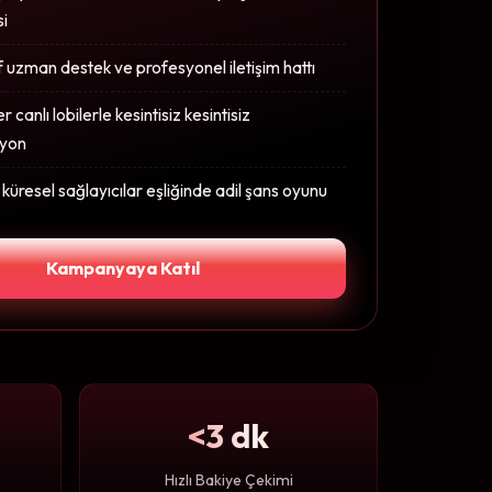
i
f uzman destek ve profesyonel iletişim hattı
 canlı lobilerle kesintisiz kesintisiz
syon
ı küresel sağlayıcılar eşliğinde adil şans oyunu
Kampanyaya Katıl
<3 dk
Hızlı Bakiye Çekimi