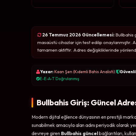
26 Temmuz 2026 Güncellemesi:
Bullbahis 
masaüstü cihazlar için test edilip onaylanmıştır.
tamamen aktiftir. Adres değişikliklerinde yönlend
Yazar:
Kaan Şen (Kıdemli Bahis Analisti)
|
Güvenli
E-E-A-T Doğrulanmış
Bullbahis Giriş: Güncel Adre
Modern dijital eğlence dünyasının en prestijli marka
sunabilmek amacıyla alan adını periyodik olarak yen
devreye giren
Bullbahis güncel
bağlantıları, kulla