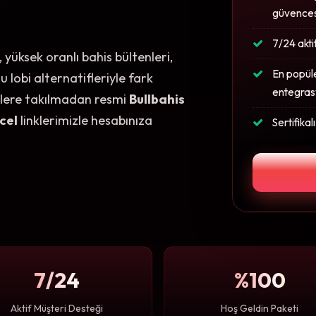
güvences
7/24 akti
 yüksek oranlı bahis bültenleri,
En popüler
 lobi alternatifleriyle fark
entegra
lere takılmadan resmi
Bullbahis
cel
linklerimizle hesabınıza
Sertifikal
7/24
%100
Aktif Müşteri Desteği
Hoş Geldin Paketi