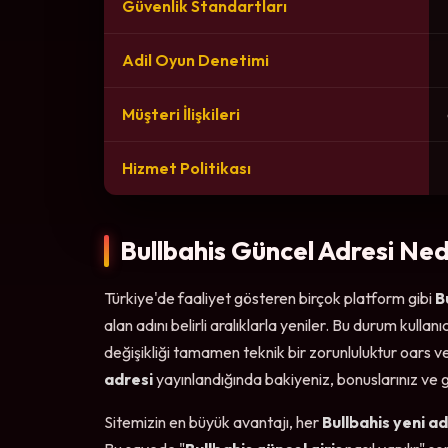
Güvenlik Standartları
Adil Oyun Denetimi
Müşteri İlişkileri
Hizmet Politikası
Bullbahis Güncel Adresi Ned
Türkiye'de faaliyet gösteren birçok platform gibi
B
alan adını belirli aralıklarla yeniler. Bu durum kulla
değişikliği tamamen teknik bir zorunluluktur oars ve 
adresi
yayınlandığında bakiyeniz, bonuslarınız ve 
Sitemizin en büyük avantajı, her
Bullbahis yeni ad