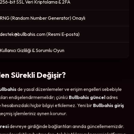
256-bit SSL Veri Kriptolama & 2FA
RNG (Random Number Generator) Onaylı
destek@bullbahis.com (Resmi E-posta)
Kullanıcı Gizliliği & Sorumlu Oyun
en Sürekli Değişir?
ullbahis
de yasal düzenlemeler ve erişim engelleri sebebiyle
nıcıları endişelendirmemelidir; çünkü
Bullbahis güncel
adres
hesabınızdaki hiçbir bilgiyi etkilemez. Yeni bir
Bullbahis giriş
geçmiş işlemleriniz aynen korunur.
resi
devreye girdiğinde bağlantıları anında güncellememizdir.