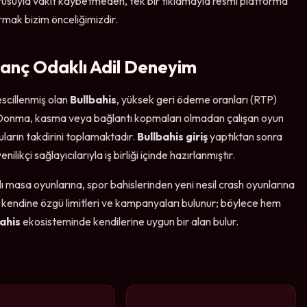
sorusuyla vakit kaybetmeden, tek bir tıklamayla resmi platforma
ırmak bizim önceliğimizdir.
zanç Odaklı Adil Deneyim
tescillenmiş olan
Bullbahis
, yüksek geri ödeme oranları (RTP)
. Donma, kasma veya bağlantı kopmaları olmadan çalışan oyun
uların takdirini toplamaktadır.
Bullbahis giriş
yaptıktan sonra
ikçi sağlayıcılarıyla iş birliği içinde hazırlanmıştır.
lı masa oyunlarına, spor bahislerinden yeni nesil crash oyunlarına
n kendine özgü limitleri ve kampanyaları bulunur; böylece hem
ahis
ekosisteminde kendilerine uygun bir alan bulur.