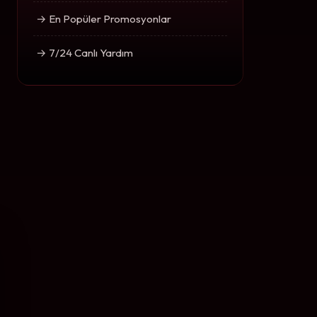
→ En Popüler Promosyonlar
→ 7/24 Canlı Yardım