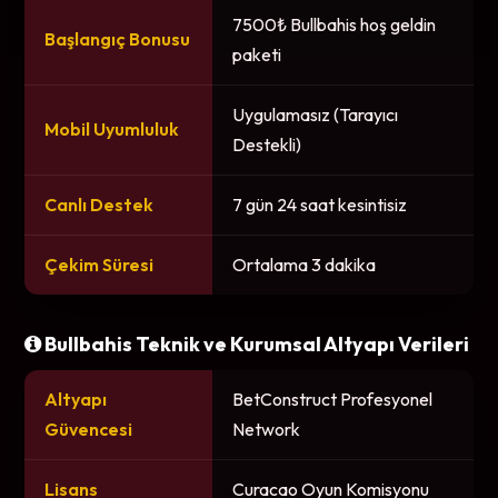
7500₺ Bullbahis hoş geldin
Başlangıç Bonusu
paketi
Uygulamasız (Tarayıcı
Mobil Uyumluluk
Destekli)
Canlı Destek
7 gün 24 saat kesintisiz
Çekim Süresi
Ortalama 3 dakika
Bullbahis Teknik ve Kurumsal Altyapı Verileri
Altyapı
BetConstruct Profesyonel
Güvencesi
Network
Lisans
Curacao Oyun Komisyonu