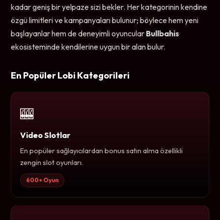
kadar geniş bir yelpaze sizi bekler. Her kategorinin kendine
özgü limitleri ve kampanyaları bulunur; böylece hem yeni
başlayanlar hem de deneyimli oyuncular
Bullbahis
ekosisteminde kendilerine uygun bir alan bulur.
En Popüler Lobi Kategorileri
🎰
Video Slotlar
En popüler sağlayıcılardan bonus satın alma özellikli
zengin slot oyunları.
600+ Oyun