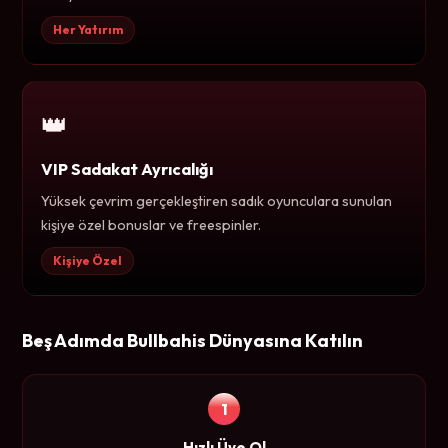
Her Yatırım
👑
VIP Sadakat Ayrıcalığı
Yüksek çevrim gerçekleştiren sadık oyunculara sunulan
kişiye özel bonuslar ve freespinler.
Kişiye Özel
Beş Adımda Bullbahis Dünyasına Katılın
1
Hızlı Üye Ol