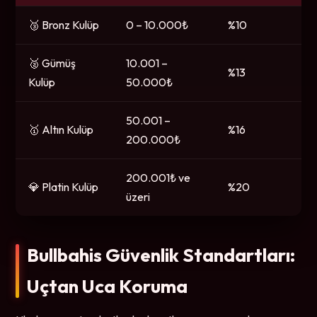
🥉 Bronz Kulüp
0 – 10.000₺
%10
🥈 Gümüş
10.001 –
%13
Kulüp
50.000₺
50.001 –
🥇 Altın Kulüp
%16
200.000₺
200.001₺ ve
💎 Platin Kulüp
%20
üzeri
Bullbahis Güvenlik Standartları:
Uçtan Uca Koruma