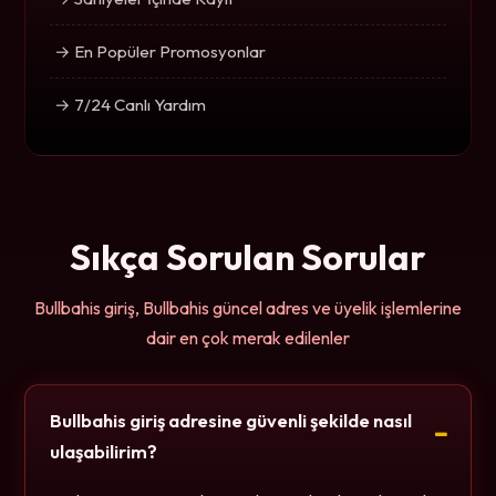
→ En Popüler Promosyonlar
→ 7/24 Canlı Yardım
Sıkça Sorulan Sorular
Bullbahis giriş, Bullbahis güncel adres ve üyelik işlemlerine
dair en çok merak edilenler
Bullbahis giriş adresine güvenli şekilde nasıl
ulaşabilirim?