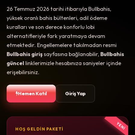
26 Temmuz 2026 tarihi itibarıyla Bullbahis,
yüksek oranlı bahis bültenleri, adil ödeme
kuralları ve son derece konforlu lobi
alternatifleriyle fark yaratmaya devam
etmektedir. Engellemelere takılmadan resmi
Bullbahis giriş
sayfasına bağlanabilir,
Bullbahis
güncel
linklerimizle hesabınıza saniyeler içinde
erişebilirsiniz.
Hemen Katıl
Giriş Yap
YENİ
HOŞ GELDIN PAKETI