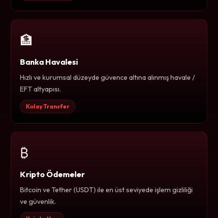
🏦
Banka Havalesi
Hızlı ve kurumsal düzeyde güvence altına alınmış havale /
EFT altyapısı.
Kolay Transfer
₿
Kripto Ödemeler
Bitcoin ve Tether (USDT) ile en üst seviyede işlem gizliliği
ve güvenlik.