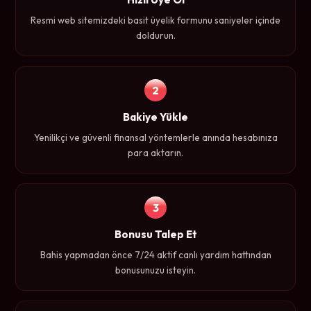
Resmi web sitemizdeki basit üyelik formunu saniyeler içinde
doldurun.
2
Bakiye Yükle
Yenilikçi ve güvenli finansal yöntemlerle anında hesabınıza
para aktarın.
3
Bonusu Talep Et
Bahis yapmadan önce 7/24 aktif canlı yardım hattından
bonusunuzu isteyin.