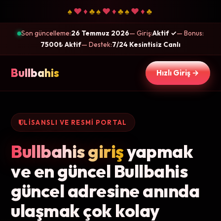
♠
♥
♦
♣
♠
♥
♦
♣
♠
♥
♦
♣
Son güncelleme:
26 Temmuz 2026
— Giriş:
Aktif ✓
— Bonus:
7500₺ Aktif
— Destek:
7/24 Kesintisiz Canlı
Bullbahis
Hızlı Giriş →
LİSANSLI VE RESMİ PORTAL
Bullbahis giriş
yapmak
ve en güncel Bullbahis
güncel adresine anında
ulaşmak çok kolay