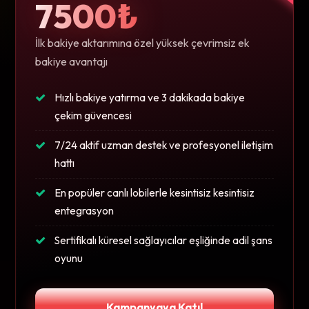
7500₺
İlk bakiye aktarımına özel yüksek çevrimsiz ek
bakiye avantajı
Hızlı bakiye yatırma ve 3 dakikada bakiye
çekim güvencesi
7/24 aktif uzman destek ve profesyonel iletişim
hattı
En popüler canlı lobilerle kesintisiz kesintisiz
entegrasyon
Sertifikalı küresel sağlayıcılar eşliğinde adil şans
oyunu
Kampanyaya Katıl