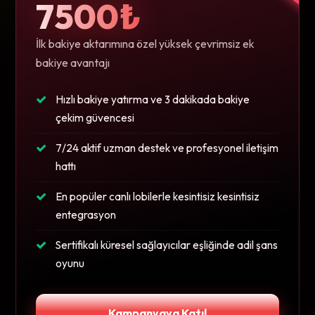
7500₺
İlk bakiye aktarımına özel yüksek çevrimsiz ek
bakiye avantajı
Hızlı bakiye yatırma ve 3 dakikada bakiye
çekim güvencesi
7/24 aktif uzman destek ve profesyonel iletişim
hattı
En popüler canlı lobilerle kesintisiz kesintisiz
entegrasyon
Sertifikalı küresel sağlayıcılar eşliğinde adil şans
oyunu
Kampanyaya Katıl