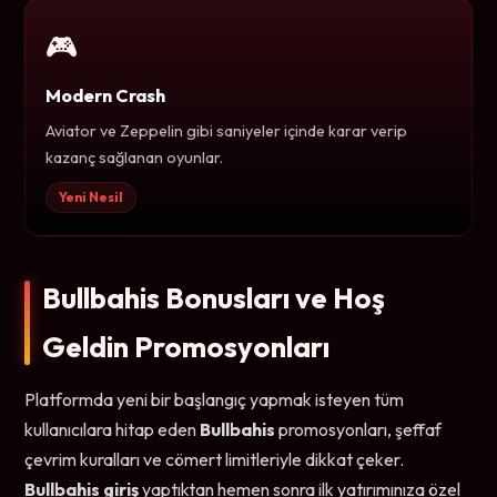
🎮
Modern Crash
Aviator ve Zeppelin gibi saniyeler içinde karar verip
kazanç sağlanan oyunlar.
Yeni Nesil
Bullbahis Bonusları ve Hoş
Geldin Promosyonları
Platformda yeni bir başlangıç yapmak isteyen tüm
kullanıcılara hitap eden
Bullbahis
promosyonları, şeffaf
çevrim kuralları ve cömert limitleriyle dikkat çeker.
Bullbahis giriş
yaptıktan hemen sonra ilk yatırımınıza özel