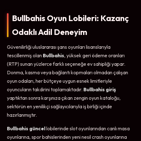
Bullbahis Oyun Lobileri: Kazanç
Odaklı Adil Deneyim
Güvenilirliği uluslararası şans oyunları lisanslarıyla
tescillenmiş olan
Bullbahis
, yüksek geri ödeme oranları
(RTP) sunan yüzlerce farklı seçeneğe ev sahipliği yapar.
Donma, kasma veya bağlantı kopmaları olmadan çalışan
oyun odaları, her bütçeye uygun esnek limitleriyle
oyuncuların takdirini toplamaktadır.
Bullbahis giriş
yaptıktan sonra karşınıza çıkan zengin oyun kataloğu,
sektörün en yenilikçi sağlayıcılarıyla iş birliği içinde
hazırlanmıştır.
Bullbahis güncel
lobilerinde slot oyunlarından canlı masa
oyunlarına, spor bahislerinden yeni nesil crash oyunlarına