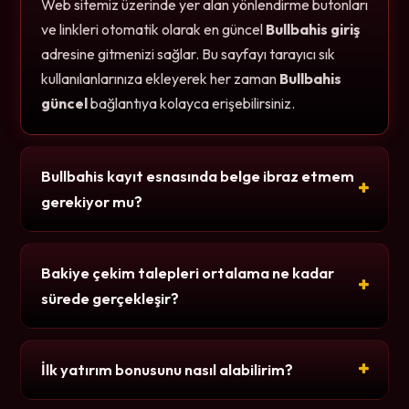
Web sitemiz üzerinde yer alan yönlendirme butonları
ve linkleri otomatik olarak en güncel
Bullbahis giriş
adresine gitmenizi sağlar. Bu sayfayı tarayıcı sık
kullanılanlarınıza ekleyerek her zaman
Bullbahis
güncel
bağlantıya kolayca erişebilirsiniz.
Bullbahis kayıt esnasında belge ibraz etmem
gerekiyor mu?
Bakiye çekim talepleri ortalama ne kadar
sürede gerçekleşir?
İlk yatırım bonusunu nasıl alabilirim?