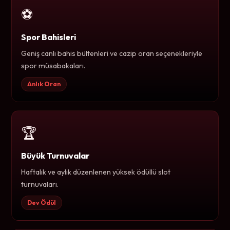
⚽
Spor Bahisleri
Geniş canlı bahis bültenleri ve cazip oran seçenekleriyle
spor müsabakaları.
Anlık Oran
🏆
Büyük Turnuvalar
Haftalık ve aylık düzenlenen yüksek ödüllü slot
turnuvaları.
Dev Ödül