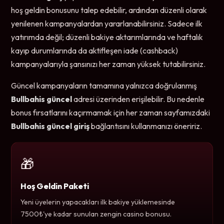
hoş geldin bonusunu talep edebilir, ardından düzenli olarak
yenilenen kampanyalardan yararlanabilirsiniz. Sadece ilk
yatırımda değil; düzenli bakiye aktarımlarında ve haftalık
kayıp durumlarında da aktifleşen iade (cashback)
kampanyalarıyla şansınızı her zaman yüksek tutabilirsiniz.
Güncel kampanyaların tamamına yalnızca doğrulanmış
Bullbahis güncel
adresi üzerinden erişilebilir. Bu nedenle
bonus fırsatlarını kaçırmamak için her zaman sayfamızdaki
Bullbahis güncel giriş
bağlantısını kullanmanızı öneririz.
🎁
Hoş Geldin Paketi
Yeni üyelerin yapacakları ilk bakiye yüklemesinde
7500₺'ye kadar sunulan zengin casino bonusu.