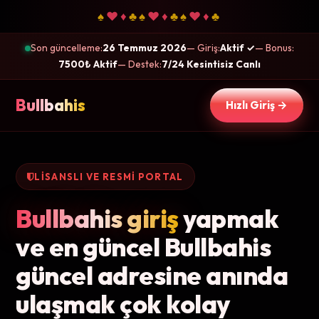
♠
♥
♦
♣
♠
♥
♦
♣
♠
♥
♦
♣
Son güncelleme:
26 Temmuz 2026
— Giriş:
Aktif ✓
— Bonus:
7500₺ Aktif
— Destek:
7/24 Kesintisiz Canlı
Bullbahis
Hızlı Giriş →
LİSANSLI VE RESMİ PORTAL
Bullbahis giriş
yapmak
ve en güncel Bullbahis
güncel adresine anında
ulaşmak çok kolay