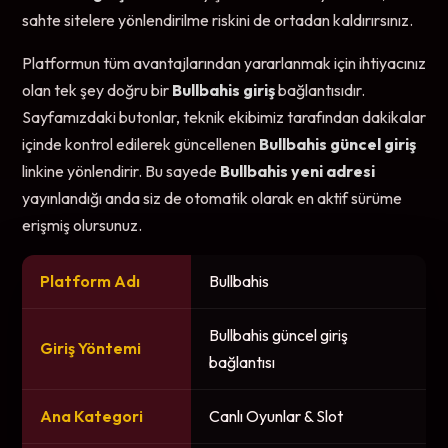
sahte sitelere yönlendirilme riskini de ortadan kaldırırsınız.
Platformun tüm avantajlarından yararlanmak için ihtiyacınız
olan tek şey doğru bir
Bullbahis giriş
bağlantısıdır.
Sayfamızdaki butonlar, teknik ekibimiz tarafından dakikalar
içinde kontrol edilerek güncellenen
Bullbahis güncel giriş
linkine yönlendirir. Bu sayede
Bullbahis yeni adresi
yayınlandığı anda siz de otomatik olarak en aktif sürüme
erişmiş olursunuz.
Platform Adı
Bullbahis
Bullbahis güncel giriş
Giriş Yöntemi
bağlantısı
Ana Kategori
Canlı Oyunlar & Slot