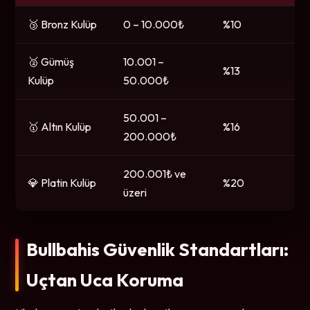
🥉 Bronz Kulüp
0 – 10.000₺
%10
🥈 Gümüş
10.001 –
%13
Kulüp
50.000₺
50.001 –
🥇 Altın Kulüp
%16
200.000₺
200.001₺ ve
💎 Platin Kulüp
%20
üzeri
Bullbahis Güvenlik Standartları:
Uçtan Uca Koruma