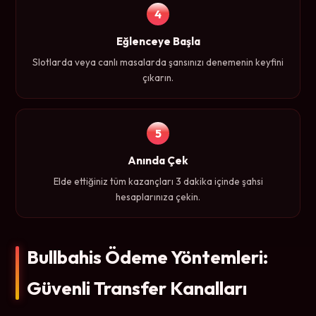
4
Eğlenceye Başla
Slotlarda veya canlı masalarda şansınızı denemenin keyfini
çıkarın.
5
Anında Çek
Elde ettiğiniz tüm kazançları 3 dakika içinde şahsi
hesaplarınıza çekin.
Bullbahis Ödeme Yöntemleri:
Güvenli Transfer Kanalları