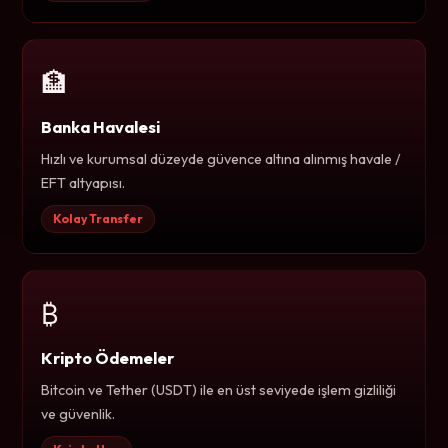
🏦
Banka Havalesi
Hızlı ve kurumsal düzeyde güvence altına alınmış havale /
EFT altyapısı.
Kolay Transfer
₿
Kripto Ödemeler
Bitcoin ve Tether (USDT) ile en üst seviyede işlem gizliliği
ve güvenlik.