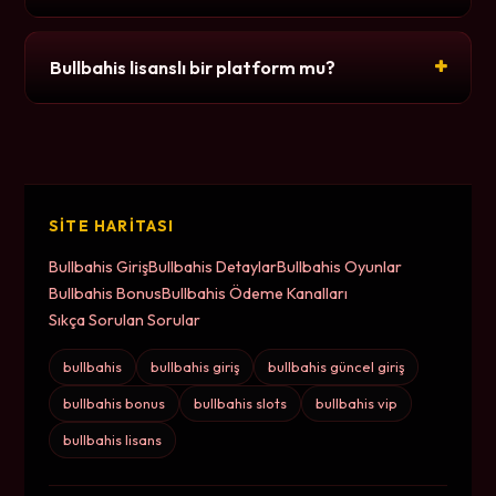
Bullbahis lisanslı bir platform mu?
SITE HARITASI
Bullbahis Giriş
Bullbahis Detaylar
Bullbahis Oyunlar
Bullbahis Bonus
Bullbahis Ödeme Kanalları
Sıkça Sorulan Sorular
bullbahis
bullbahis giriş
bullbahis güncel giriş
bullbahis bonus
bullbahis slots
bullbahis vip
bullbahis lisans