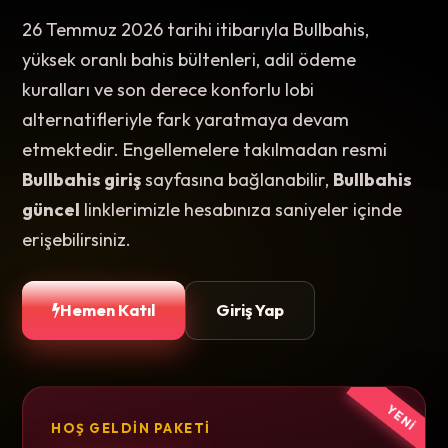
26 Temmuz 2026 tarihi itibarıyla Bullbahis,
yüksek oranlı bahis bültenleri, adil ödeme
kuralları ve son derece konforlu lobi
alternatifleriyle fark yaratmaya devam
etmektedir. Engellemelere takılmadan resmi
Bullbahis giriş
sayfasına bağlanabilir,
Bullbahis
güncel
linklerimizle hesabınıza saniyeler içinde
erişebilirsiniz.
Hemen Katıl
Giriş Yap
YENİ
HOŞ GELDIN PAKETI