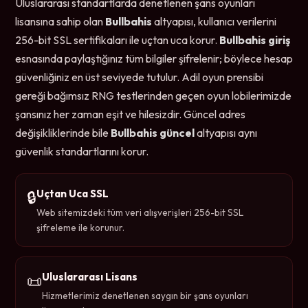
Uluslararası standartlarda denetlenen şans oyunları
lisansına sahip olan
Bullbahis
altyapısı, kullanıcı verilerini
256-bit SSL sertifikaları ile uçtan uca korur.
Bullbahis giriş
esnasında paylaştığınız tüm bilgiler şifrelenir; böylece hesap
güvenliğiniz en üst seviyede tutulur. Adil oyun prensibi
gereği bağımsız RNG testlerinden geçen oyun lobilerimizde
şansınız her zaman eşit ve hilesizdir. Güncel adres
değişikliklerinde bile
Bullbahis güncel
altyapısı aynı
güvenlik standartlarını korur.
Uçtan Uca SSL
🔒
Web sitemizdeki tüm veri alışverişleri 256-bit SSL
şifreleme ile korunur.
Uluslararası Lisans
📜
Hizmetlerimiz denetlenen saygın bir şans oyunları