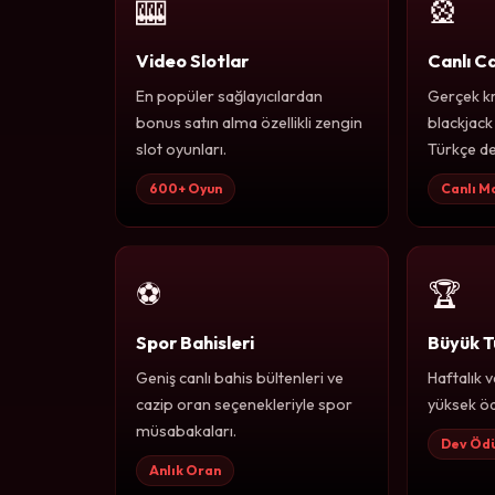
🎰
🎡
Video Slotlar
Canlı C
En popüler sağlayıcılardan
Gerçek kru
bonus satın alma özellikli zengin
blackjack
slot oyunları.
Türkçe de
600+ Oyun
Canlı M
⚽
🏆
Spor Bahisleri
Büyük T
Geniş canlı bahis bültenleri ve
Haftalık 
cazip oran seçenekleriyle spor
yüksek ödü
müsabakaları.
Dev Ödü
Anlık Oran