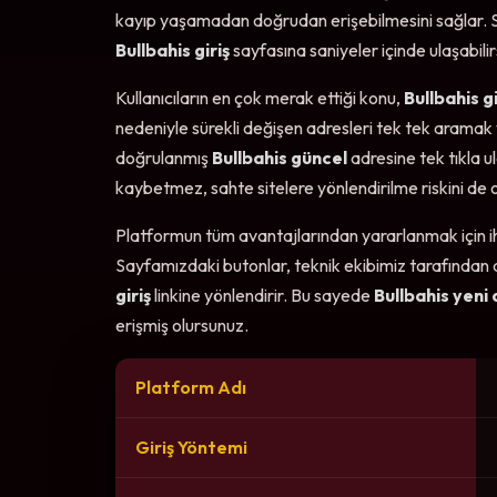
kayıp yaşamadan doğrudan erişebilmesini sağlar. 
Bullbahis giriş
sayfasına saniyeler içinde ulaşabilir
Kullanıcıların en çok merak ettiği konu,
Bullbahis gi
nedeniyle sürekli değişen adresleri tek tek aramak
doğrulanmış
Bullbahis güncel
adresine tek tıkla u
kaybetmez, sahte sitelere yönlendirilme riskini de o
Platformun tüm avantajlarından yararlanmak için ih
Sayfamızdaki butonlar, teknik ekibimiz tarafından 
giriş
linkine yönlendirir. Bu sayede
Bullbahis yeni 
erişmiş olursunuz.
Platform Adı
Giriş Yöntemi