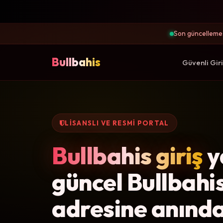
Son güncelleme
Bullbahis
Güvenli Giri
LİSANSLI VE RESMİ PORTAL
Bullbahis giriş
y
güncel Bullbahi
adresine anınd