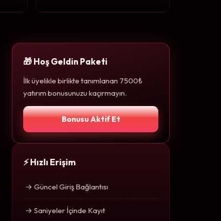
🎁 Hoş Geldin Paketi
İlk üyelikle birlikte tanımlanan 7500₺
yatırım bonusunuzu kaçırmayın.
Bonusu Aktif Et
⚡ Hızlı Erişim
→ Güncel Giriş Bağlantısı
→ Saniyeler İçinde Kayıt