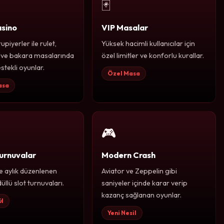
🃏
asino
VIP Masalar
piyerler ile rulet,
Yüksek hacimli kullanıcılar için
 ve bakara masalarında
özel limitler ve konforlu kurallar.
stekli oyunlar.
Özel Masa
asa
🎮
urnuvalar
Modern Crash
ve aylık düzenlenen
Aviator ve Zeppelin gibi
llü slot turnuvaları.
saniyeler içinde karar verip
kazanç sağlanan oyunlar.
l
Yeni Nesil