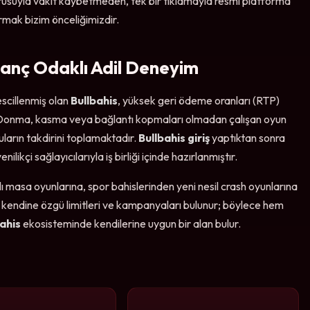
sorusuyla vakit kaybetmeden, tek bir tıklamayla resmi platforma
ırmak bizim önceliğimizdir.
zanç Odaklı Adil Deneyim
tescillenmiş olan
Bullbahis
, yüksek geri ödeme oranları (RTP)
. Donma, kasma veya bağlantı kopmaları olmadan çalışan oyun
uların takdirini toplamaktadır.
Bullbahis giriş
yaptıktan sonra
ikçi sağlayıcılarıyla iş birliği içinde hazırlanmıştır.
lı masa oyunlarına, spor bahislerinden yeni nesil crash oyunlarına
n kendine özgü limitleri ve kampanyaları bulunur; böylece hem
ahis
ekosisteminde kendilerine uygun bir alan bulur.