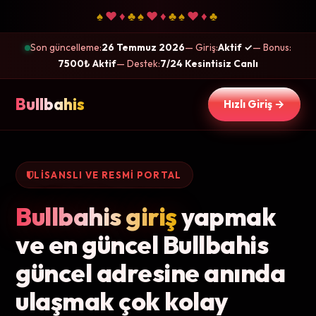
♠
♥
♦
♣
♠
♥
♦
♣
♠
♥
♦
♣
Son güncelleme:
26 Temmuz 2026
— Giriş:
Aktif ✓
— Bonus:
7500₺ Aktif
— Destek:
7/24 Kesintisiz Canlı
Bullbahis
Hızlı Giriş →
LİSANSLI VE RESMİ PORTAL
Bullbahis giriş
yapmak
ve en güncel Bullbahis
güncel adresine anında
ulaşmak çok kolay