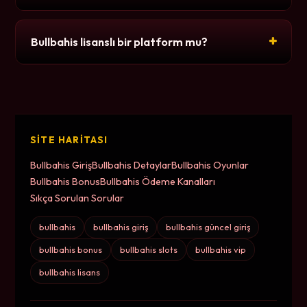
Bullbahis lisanslı bir platform mu?
SITE HARITASI
Bullbahis Giriş
Bullbahis Detaylar
Bullbahis Oyunlar
Bullbahis Bonus
Bullbahis Ödeme Kanalları
Sıkça Sorulan Sorular
bullbahis
bullbahis giriş
bullbahis güncel giriş
bullbahis bonus
bullbahis slots
bullbahis vip
bullbahis lisans