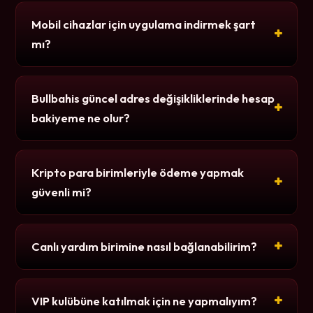
Mobil cihazlar için uygulama indirmek şart
mı?
Bullbahis güncel adres değişikliklerinde hesap
bakiyeme ne olur?
Kripto para birimleriyle ödeme yapmak
güvenli mi?
Canlı yardım birimine nasıl bağlanabilirim?
VIP kulübüne katılmak için ne yapmalıyım?