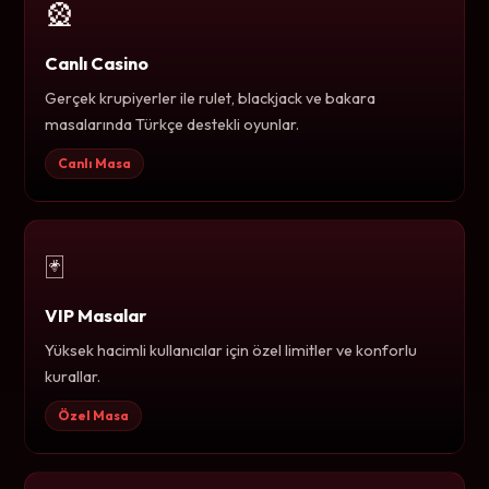
🎡
Canlı Casino
Gerçek krupiyerler ile rulet, blackjack ve bakara
masalarında Türkçe destekli oyunlar.
Canlı Masa
🃏
VIP Masalar
Yüksek hacimli kullanıcılar için özel limitler ve konforlu
kurallar.
Özel Masa