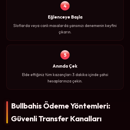
4
Eğlenceye Başla
Slotlarda veya canlı masalarda şansınızı denemenin keyfini
çıkarın.
5
Anında Çek
Elde ettiğiniz tüm kazançları 3 dakika içinde şahsi
hesaplarınıza çekin.
Bullbahis Ödeme Yöntemleri:
Güvenli Transfer Kanalları