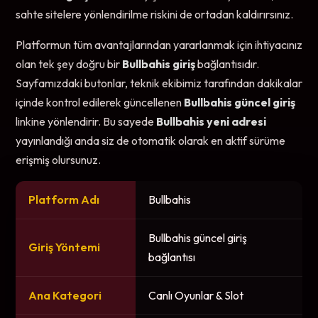
sahte sitelere yönlendirilme riskini de ortadan kaldırırsınız.
Platformun tüm avantajlarından yararlanmak için ihtiyacınız
olan tek şey doğru bir
Bullbahis giriş
bağlantısıdır.
Sayfamızdaki butonlar, teknik ekibimiz tarafından dakikalar
içinde kontrol edilerek güncellenen
Bullbahis güncel giriş
linkine yönlendirir. Bu sayede
Bullbahis yeni adresi
yayınlandığı anda siz de otomatik olarak en aktif sürüme
erişmiş olursunuz.
Platform Adı
Bullbahis
Bullbahis güncel giriş
Giriş Yöntemi
bağlantısı
Ana Kategori
Canlı Oyunlar & Slot