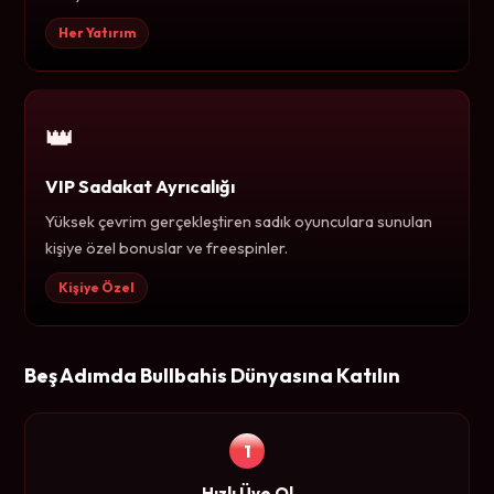
Her Yatırım
👑
VIP Sadakat Ayrıcalığı
Yüksek çevrim gerçekleştiren sadık oyunculara sunulan
kişiye özel bonuslar ve freespinler.
Kişiye Özel
Beş Adımda Bullbahis Dünyasına Katılın
1
Hızlı Üye Ol