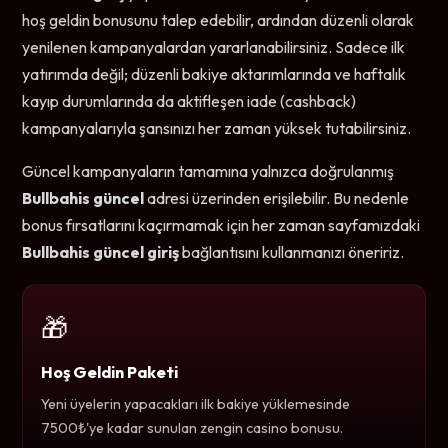
hoş geldin bonusunu talep edebilir, ardından düzenli olarak
yenilenen kampanyalardan yararlanabilirsiniz. Sadece ilk
yatırımda değil; düzenli bakiye aktarımlarında ve haftalık
kayıp durumlarında da aktifleşen iade (cashback)
kampanyalarıyla şansınızı her zaman yüksek tutabilirsiniz.
Güncel kampanyaların tamamına yalnızca doğrulanmış
Bullbahis güncel
adresi üzerinden erişilebilir. Bu nedenle
bonus fırsatlarını kaçırmamak için her zaman sayfamızdaki
Bullbahis güncel giriş
bağlantısını kullanmanızı öneririz.
🎁
Hoş Geldin Paketi
Yeni üyelerin yapacakları ilk bakiye yüklemesinde
7500₺'ye kadar sunulan zengin casino bonusu.