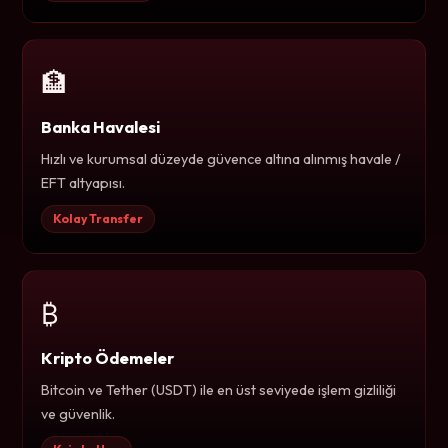
🏦
Banka Havalesi
Hızlı ve kurumsal düzeyde güvence altına alınmış havale /
EFT altyapısı.
Kolay Transfer
₿
Kripto Ödemeler
Bitcoin ve Tether (USDT) ile en üst seviyede işlem gizliliği
ve güvenlik.