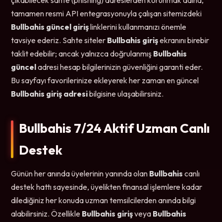
çıkabilecek sahte (phishing) adreslerden korunmak adına,
tamamen resmi API entegrasyonuyla çalışan sitemizdeki
Bullbahis güncel giriş
linklerini kullanmanızı önemle
tavsiye ederiz. Sahte siteler
Bullbahis giriş
ekranını birebir
taklit edebilir; ancak yalnızca doğrulanmış
Bullbahis
güncel
adresi hesap bilgilerinizin güvenliğini garanti eder.
Bu sayfayı favorilerinize ekleyerek her zaman en güncel
Bullbahis giriş adresi
bilgisine ulaşabilirsiniz.
Bullbahis 7/24 Aktif Uzman Canlı
Destek
Günün her anında üyelerinin yanında olan
Bullbahis
canlı
destek hattı sayesinde, üyelikten finansal işlemlere kadar
dilediğiniz her konuda uzman temsilcilerden anında bilgi
alabilirsiniz. Özellikle
Bullbahis giriş
veya
Bullbahis