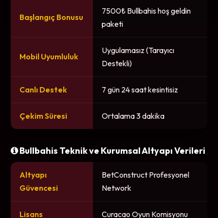
7500₺ Bullbahis hoş geldin
Başlangıç Bonusu
paketi
Uygulamasız (Tarayıcı
Mobil Uyumluluk
Destekli)
Canlı Destek
7 gün 24 saat kesintisiz
Çekim Süresi
Ortalama 3 dakika
Bullbahis Teknik ve Kurumsal Altyapı Verileri
Altyapı
BetConstruct Profesyonel
Güvencesi
Network
Lisans
Curacao Oyun Komisyonu