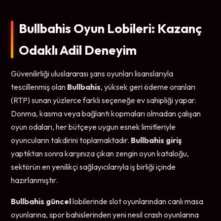
Bullbahis Oyun Lobileri: Kazanç
Odaklı Adil Deneyim
Güvenilirliği uluslararası şans oyunları lisanslarıyla
tescillenmiş olan
Bullbahis
, yüksek geri ödeme oranları
(RTP) sunan yüzlerce farklı seçeneğe ev sahipliği yapar.
Donma, kasma veya bağlantı kopmaları olmadan çalışan
oyun odaları, her bütçeye uygun esnek limitleriyle
oyuncuların takdirini toplamaktadır.
Bullbahis giriş
yaptıktan sonra karşınıza çıkan zengin oyun kataloğu,
sektörün en yenilikçi sağlayıcılarıyla iş birliği içinde
hazırlanmıştır.
Bullbahis güncel
lobilerinde slot oyunlarından canlı masa
oyunlarına, spor bahislerinden yeni nesil crash oyunlarına